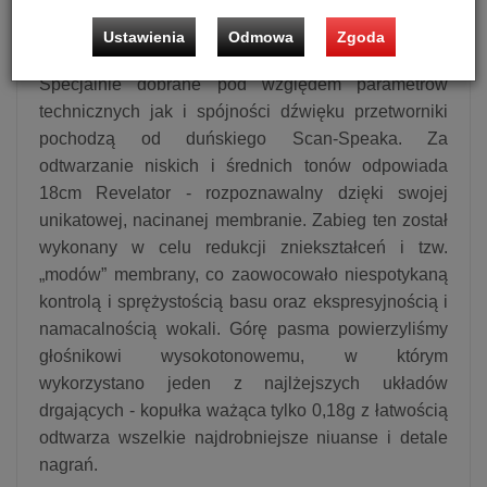
zaawansowane i dojrzałe brzmienie, prezentując je
Ustawienia
Odmowa
Zgoda
w sposób przyjemny i efektowny jednocześnie.
Specjalnie dobrane pod względem parametrów
technicznych jak i spójności dźwięku przetworniki
pochodzą od duńskiego Scan-Speaka. Za
odtwarzanie niskich i średnich tonów odpowiada
18cm Revelator - rozpoznawalny dzięki swojej
unikatowej, nacinanej membranie. Zabieg ten został
wykonany w celu redukcji zniekształceń i tzw.
„modów” membrany, co zaowocowało niespotykaną
kontrolą i sprężystością basu oraz ekspresyjnością i
namacalnością wokali. Górę pasma powierzyliśmy
głośnikowi wysokotonowemu, w którym
wykorzystano jeden z najlżejszych układów
drgających - kopułka ważąca tylko 0,18g z łatwością
odtwarza wszelkie najdrobniejsze niuanse i detale
nagrań.