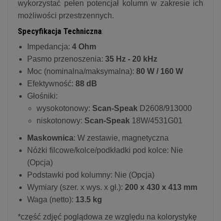
wykorzystać pełen potencjał kolumn w zakresie ich
możliwości przestrzennych.
Specyfikacja Techniczna
:
Impedancja:
4 Ohm
Pasmo przenoszenia:
35 Hz - 20 kHz
Moc (nominalna/maksymalna):
80 W / 160 W
Efektywność:
88 dB
Głośniki:
wysokotonowy:
Scan-Speak
D2608/913000
niskotonowy:
Scan-Speak
18W/4531G01
Maskownica
: W zestawie, magnetyczna
Nóżki filcowe/kolce/podkładki pod kolce: Nie
(Opcja)
Podstawki pod kolumny: Nie (Opcja)
Wymiary (szer. x wys. x gł.):
200 x 430 x 413 mm
Waga (netto):
13.5 kg
*część zdjęć poglądowa ze względu na kolorystykę