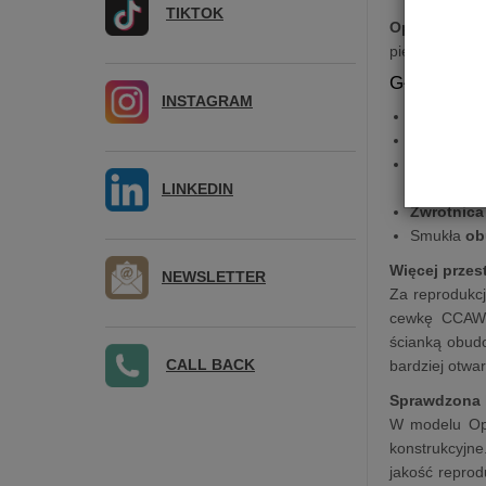
TIKTOK
Opal 23 mkII
pierwszego mo
Główne Cec
INSTAGRAM
Otwarta i
Sprawdzo
Głębszy, 
reflex
LINKEDIN
Zwrotnica
Smukła
ob
Więcej przest
NEWSLETTER
Za reprodukc
cewkę CCAW o
ścianką obudo
CALL BACK
bardziej otwa
Sprawdzona 
W modelu Opa
konstrukcyjn
jakość reprod