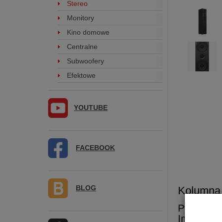
Stereo
Monitory
Kino domowe
Centralne
Subwoofery
Efektowe
YOUTUBE
FACEBOOK
BLOG
Kolumna
Pylon A
Impedanc