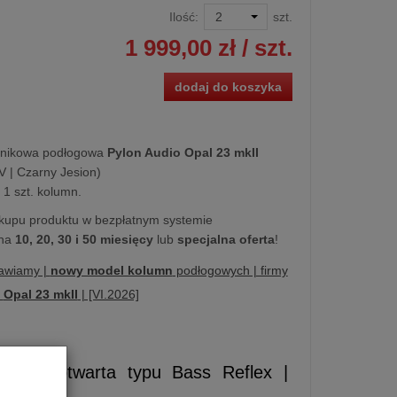
Ilość:
szt.
1 999,00 zł
/ szt.
dodaj do koszyka
śnikowa podłogowa
Pylon Audio Opal 23 mkII
V | Czarny Jesion)
1 szt. kolumn.
kupu produktu w bezpłatnym systemie
na
10, 20, 30 i 50 miesięcy
lub
specjalna oferta
!
awiamy |
nowy model kolumn
podłogowych | firmy
|
Opal 23 mkII
| [VI.2026]
dowa otwarta typu Bass Reflex |