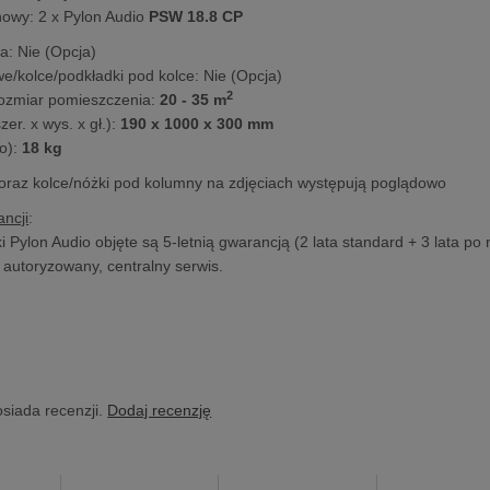
nowy: 2 x Pylon Audio
PSW 18.8 CP
: Nie (Opcja)
we/kolce/podkładki pod kolce: Nie (Opcja)
2
ozmiar pomieszczenia:
20 - 35 m
er. x wys. x gł.):
190 x 1000 x 300 mm
o):
18 kg
raz kolce/nóżki pod kolumny na zdjęciach występują poglądowo
ncji
:
Pylon Audio objęte są 5-letnią gwarancją (2 lata standard + 3 lata po 
z autoryzowany, centralny serwis.
osiada recenzji.
Dodaj recenzję