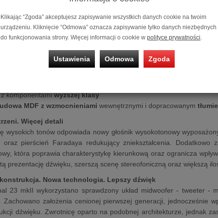
to druga generacja kolumn podłogowych z serii Opal. Opal 23 mkII 
Klikając “Zgoda” akceptujesz zapisywanie wszystkich danych cookie na twoim
delu, oferując jeszcze dojrzalsze, bardziej przestrzenne i dynamiczne
urządzeniu. Kliknięcie “Odmowa” oznacza zapisywanie tylko danych niezbędnych
hy:
do funkcjonowania strony. Więcej informacji o cookie w
polityce prywatności
.
 detaliczna góra pasma
dzięki nowemu głośnikowi wysokotonowemu z
Ustawienia
Odmowa
Zgoda
ny
układ midwoofer - tweeter - midwoofer
, dopracowany w wersji mkI
mocniej kontrolowany bas
dzięki przeprojektowanym przetworniko
z komponentami
wyższej klasy
udowa MDF z wzmocnieniami
wewnętrznymi i dopracowanym
tłumi
rzeni. Więcej detali
ję wysokich tonów odpowiada nowy głośnik wysokotonowy wyposażony
raz pierścień Faradaya redukujący zniekształcenia. Dodatkowo z
wy, która poprawia charakterystykę kierunkową oraz ogranicza wpływ
rtą prezentację dźwięku, szerszą scenę stereofoniczną oraz większą iloś
konstrukcja. Nowa technologia. Lepszy dźwięk
l 23 mkII wykorzystano sprawdzony układ midwoofer - tweeter - 
e. Zachowano założenia cenionej pierwszej generacji, jednocześnie
ukcji dźwięku. Zwrotnicę oparto na podobnej architekturze, jednak 