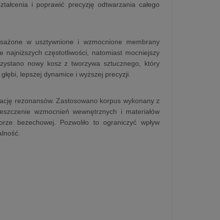
ształcenia i poprawić precyzję odtwarzania całego
yposażone w usztywnione i wzmocnione membrany
najniższych częstotliwości, natomiast mocniejszy
rzystano nowy kosz z tworzywa sztucznego, który
łębi, lepszej dynamice i wyższej precyzji.
inację rezonansów. Zastosowano korpus wykonany z
eszczenie wzmocnień wewnętrznych i materiałów
rze bezechowej. Pozwoliło to ograniczyć wpływ
alność.