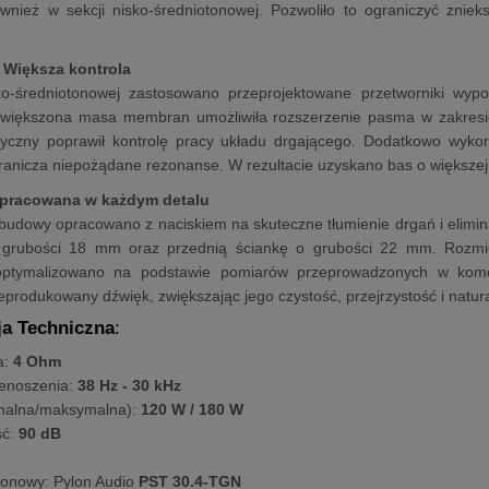
wnież w sekcji nisko-średniotonowej. Pozwoliło to ograniczyć zniek
 Większa kontrola
ko-średniotonowej zastosowano przeprojektowane przetworniki w
Zwiększona masa membran umożliwiła rozszerzenie pasma w zakresie 
yczny poprawił kontrolę pracy układu drgającego. Dodatkowo wyko
ranicza niepożądane rezonanse. W rezultacie uzyskano bas o większej g
racowana w każdym detalu
obudowy opracowano z naciskiem na skuteczne tłumienie drgań i elim
grubości 18 mm oraz przednią ściankę o grubości 22 mm. Rozmi
optymalizowano na podstawie pomiarów przeprowadzonych w komo
produkowany dźwięk, zwiększając jego czystość, przejrzystość i natur
ja Techniczna
:
a:
4 Ohm
enoszenia:
38 Hz - 30 kHz
nalna/maksymalna):
120 W / 180 W
ść:
90 dB
onowy: Pylon Audio
PST 30.4-TGN