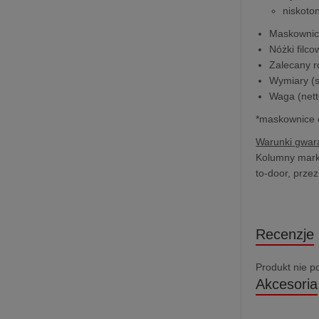
niskoto
Maskownica
Nóżki filco
Zalecany r
Wymiary (sz
Waga (nett
*maskownice o
Warunki gwara
Kolumny marki 
to-door, prze
Recenzje
Produkt nie p
Akcesoria