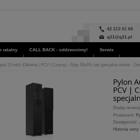
42 213 01 66
q21@q21.pl
 ratalny
CALL BACK - oddzwonimy!
Serwis
pal 23 mkII (Okleina | PCV | Czarny) - Raty 50x0% lub specjalna oferta! - Do
Pylon A
PCV | C
specjaln
Dodaj recenzj
Producent:
P
Dostępność:
Historia ceny