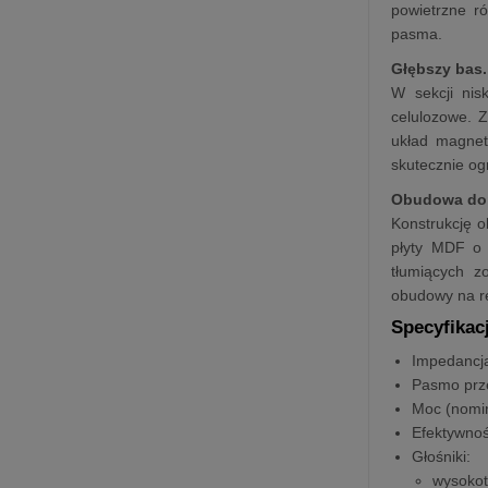
powietrzne ró
pasma.
Głębszy bas.
W sekcji nis
celulozowe. 
układ magnet
skutecznie og
Obudowa dop
Konstrukcję 
płyty MDF o 
tłumiących z
obudowy na re
Specyfikac
Impedancj
Pasmo prz
Moc (nomi
Efektywno
Głośniki:
wysokot