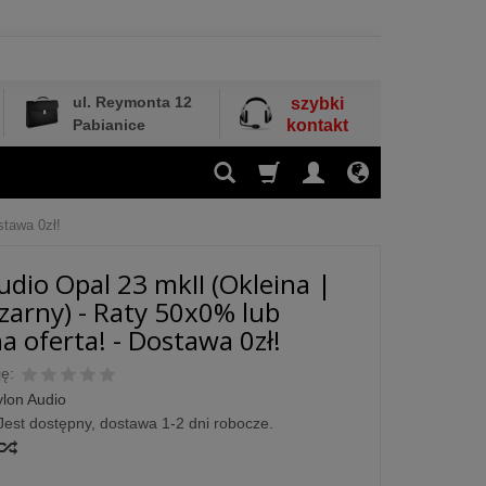
ul. Reymonta 12
szybki
Pabianice
kontakt
stawa 0zł!
udio Opal 23 mkII (Okleina |
zarny) - Raty 50x0% lub
a oferta! - Dostawa 0zł!
ę:
ylon Audio
Jest dostępny, dostawa 1-2 dni robocze.