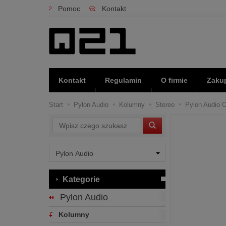
Pomoc
Kontakt
Kontakt
Regulamin
O firmie
Zakup
Start
Pylon Audio
Kolumny
Stereo
Pylon Audio O
Wyszukaj
Kategorie
Pylon Audio
Kolumny