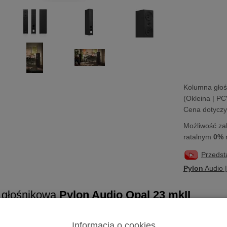
Kolumna gło
(Okleina | PC
Cena dotyczy 
Możliwość za
ratalnym
0%
Przedst
Pylon
Audio 
 głośnikowa
Pylon Audio Opal 23 mkII
udio
Opal 23 mkII
| Kolumna podłogowa | Obu
ja 4 Ohm
Informacja o cookies