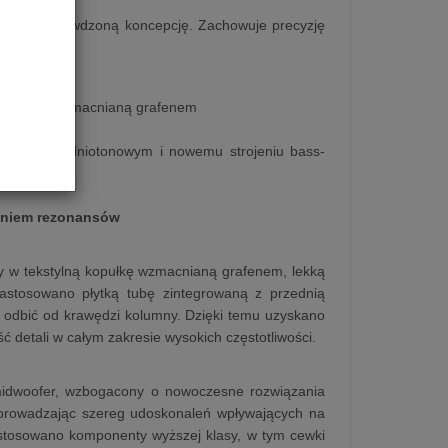
rozwija sprawdzoną koncepcję. Zachowuje precyzję
 brzmienie.
 kopułką wzmacnianą grafenem
I
m nisko-średniotonowym i nowemu strojeniu bass-
eniem rezonansów
 w tekstylną kopułkę wzmacnianą grafenem, lekką
astosowano płytką tubę zintegrowaną z przednią
 odbić od krawędzi kolumny. Dzięki temu uzyskano
ć detali w całym zakresie wysokich częstotliwości.
midwoofer, wzbogacony o nowoczesne rozwiązania
 wprowadzając szereg udoskonaleń wpływających na
zastosowano komponenty wyższej klasy, w tym cewki