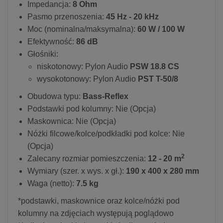
Impedancja:
8 Ohm
Pasmo przenoszenia:
45 Hz - 20 kHz
Moc (nominalna/maksymalna):
60 W / 100 W
Efektywność:
86 dB
Głośniki:
niskotonowy: Pylon Audio
PSW 18.8 CS
wysokotonowy: Pylon Audio
PST T-50/8
Obudowa typu:
Bass-Reflex
Podstawki pod kolumny: Nie (Opcja)
Maskownica: Nie (Opcja)
Nóżki filcowe/kolce/podkładki pod kolce: Nie
(Opcja)
2
Zalecany rozmiar pomieszczenia:
12 - 20 m
Wymiary (szer. x wys. x gł.):
190 x 400 x 280 mm
Waga (netto):
7.5 kg
*podstawki, maskownice oraz kolce/nóżki pod
kolumny na zdjęciach występują poglądowo