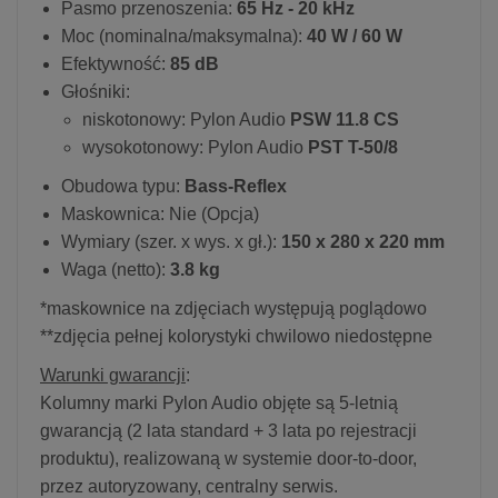
Pasmo przenoszenia:
65 Hz - 20 kHz
Moc (nominalna/maksymalna):
40 W / 60 W
Efektywność:
85 dB
Głośniki:
niskotonowy: Pylon Audio
PSW 11.8 CS
wysokotonowy: Pylon Audio
PST T-50/8
Obudowa typu:
Bass-Reflex
Maskownica: Nie (Opcja)
Wymiary (szer. x wys. x gł.):
150 x 280 x 220 mm
Waga (netto):
3.8 kg
*maskownice na zdjęciach występują poglądowo
**zdjęcia pełnej kolorystyki chwilowo niedostępne
Warunki gwarancji
:
Kolumny marki Pylon Audio objęte są 5-letnią
gwarancją (2 lata standard + 3 lata po rejestracji
produktu), realizowaną w systemie door-to-door,
przez autoryzowany, centralny serwis.