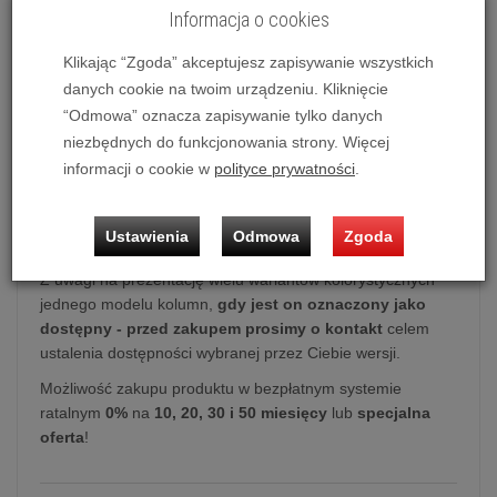
Informacja o cookies
849,00 zł
/ szt.
Klikając “Zgoda” akceptujesz zapisywanie wszystkich
dodaj do koszyka
danych cookie na twoim urządzeniu. Kliknięcie
“Odmowa” oznacza zapisywanie tylko danych
niezbędnych do funkcjonowania strony. Więcej
informacji o cookie w
polityce prywatności
.
Kolumna podstawkowa
Pylon Audio Opal Sat
(Okleina |
PCV)
Ustawienia
Odmowa
Zgoda
Cena dotyczy 1 szt. kolumn.
Z uwagi na prezentację wielu wariantów kolorystycznych
jednego modelu kolumn,
gdy jest on oznaczony jako
dostępny - przed zakupem prosimy o kontakt
celem
ustalenia dostępności wybranej przez Ciebie wersji.
Możliwość zakupu produktu w bezpłatnym systemie
ratalnym
0%
na
10, 20, 30 i 50 miesięcy
lub
specjalna
oferta
!