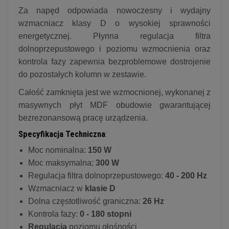
Za napęd odpowiada nowoczesny i wydajny
wzmacniacz klasy D o wysokiej sprawności
energetycznej. Płynna regulacja filtra
dolnoprzepustowego i poziomu wzmocnienia oraz
kontrola fazy zapewnia bezproblemowe dostrojenie
do pozostałych kolumn w zestawie.
Całość zamknięta jest we wzmocnionej, wykonanej z
masywnych płyt MDF obudowie gwarantującej
bezrezonansową pracę urządzenia.
Specyfikacja Techniczna
:
Moc nominalna:
150 W
Moc maksymalna:
300 W
Regulacja filtra dolnoprzepustowego:
40 - 200 Hz
Wzmacniacz w
klasie D
Dolna częstotliwość graniczna:
26 Hz
Kontrola fazy:
0 - 180 stopni
Regulacja
poziomu głośności