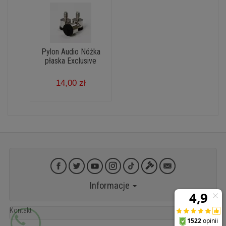
Pylon Audio Nóżka
płaska Exclusive
14,00 zł
Informacje
Kontakt