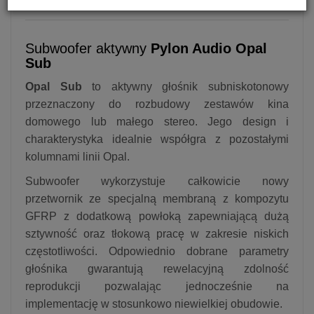
Subwoofer aktywny
Pylon Audio Opal
Sub
Opal Sub
to aktywny głośnik subniskotonowy
przeznaczony do rozbudowy zestawów kina
domowego lub małego stereo. Jego design i
charakterystyka idealnie współgra z pozostałymi
kolumnami linii Opal.
Subwoofer wykorzystuje całkowicie nowy
przetwornik ze specjalną membraną z kompozytu
GFRP z dodatkową powłoką zapewniającą dużą
sztywność oraz tłokową pracę w zakresie niskich
częstotliwości. Odpowiednio dobrane parametry
głośnika gwarantują rewelacyjną zdolność
reprodukcji pozwalając jednocześnie na
implementację w stosunkowo niewielkiej obudowie.