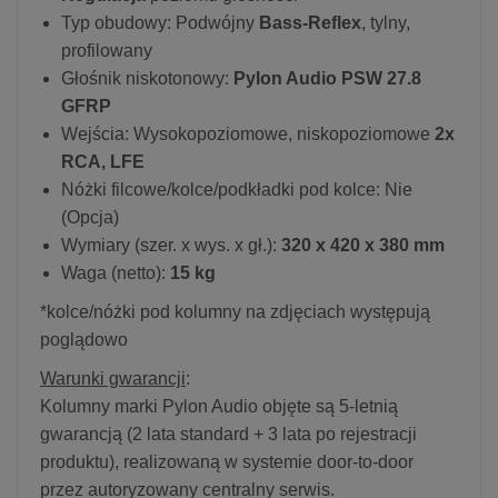
Typ obudowy: Podwójny
Bass-Reflex
, tylny,
profilowany
Głośnik niskotonowy:
Pylon Audio PSW 27.8
GFRP
Wejścia: Wysokopoziomowe, niskopoziomowe
2x
RCA, LFE
Nóżki filcowe/kolce/podkładki pod kolce: Nie
(Opcja)
Wymiary (szer. x wys. x gł.):
320 x 420 x 380 mm
Waga (netto):
15 kg
*kolce/nóżki pod kolumny na zdjęciach występują
poglądowo
Warunki gwarancji
:
Kolumny marki Pylon Audio objęte są 5-letnią
gwarancją (2 lata standard + 3 lata po rejestracji
produktu), realizowaną w systemie door-to-door
przez autoryzowany centralny serwis.