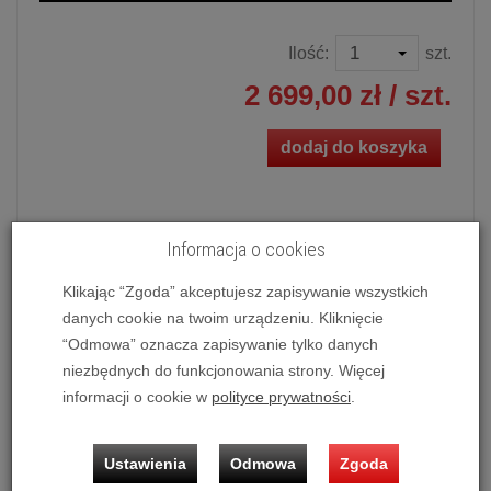
Ilość:
szt.
2 699,00 zł
/ szt.
dodaj do koszyka
Informacja o cookies
Subwoofer aktywny
Pylon Audio Opal Sub
(Okleina |
PCV)
Klikając “Zgoda” akceptujesz zapisywanie wszystkich
danych cookie na twoim urządzeniu. Kliknięcie
Z uwagi na prezentację wielu wariantów kolorystycznych
jednego modelu kolumn,
gdy jest on oznaczony jako
“Odmowa” oznacza zapisywanie tylko danych
dostępny - przed zakupem prosimy o kontakt
celem
niezbędnych do funkcjonowania strony. Więcej
ustalenia dostępności wybranej przez Ciebie wersji.
informacji o cookie w
polityce prywatności
.
Możliwość zakupu produktu w bezpłatnym systemie
ratalnym
0%
na
10, 20, 30 i 50 miesięcy
lub
specjalna
Ustawienia
Odmowa
Zgoda
oferta
!