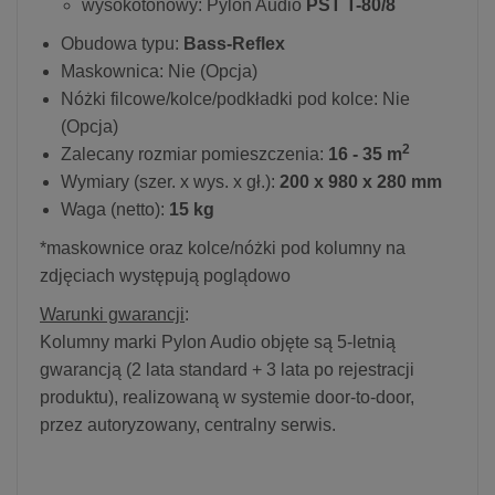
wysokotonowy: Pylon Audio
PST T-80/8
Obudowa typu:
Bass-Reflex
Maskownica: Nie (Opcja)
Nóżki filcowe/kolce/podkładki pod kolce: Nie
(Opcja)
2
Zalecany rozmiar pomieszczenia:
16 - 35 m
Wymiary (szer. x wys. x gł.):
200 x 980 x 280 mm
Waga (netto):
15 kg
*maskownice oraz kolce/nóżki pod kolumny na
zdjęciach występują poglądowo
Warunki gwarancji
:
Kolumny marki Pylon Audio objęte są 5-letnią
gwarancją (2 lata standard + 3 lata po rejestracji
produktu), realizowaną w systemie door-to-door,
przez autoryzowany, centralny serwis.