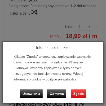
QED
Producent:
Dostępność:
Jest dostępny, dostawa 1-2 dni robocze.
Historia ceny
Ilość:
m
18,90 zł
/ m
16,90 zł
Informacja o cookies
dodaj do koszyka
Klikając “Zgoda” akceptujesz zapisywanie wszystkich
danych cookie na twoim urządzeniu. Kliknięcie
“Odmowa” oznacza zapisywanie tylko danych
Przewód głośnikowy QED Profile 79 Strand (C-79/100B)
niezbędnych do funkcjonowania strony. Więcej
Czarny
informacji o cookie w
polityce prywatności
.
Cena dotyczy 1 mb kabla bez konfekcji.
Ustawienia
Odmowa
Zgoda
Przewód głośnikowy QED Profile 79