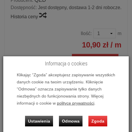
QED
Producent:
Dostępność:
Jest dostępny, dostawa 1-2 dni robocze.
Historia ceny
Ilość:
m
10,90 zł
/ m
dodaj do koszyka
Informacja o cookies
Klikając “Zgoda” akceptujesz zapisywanie wszystkich
danych cookie na twoim urządzeniu. Kliknięcie
“Odmowa” oznacza zapisywanie tylko danych
Przewód głośnikowy QED Profile 42 Strand (C-42/100W)
Biały
niezbędnych do funkcjonowania strony. Więcej
informacji o cookie w
polityce prywatności
.
Cena dotyczy 1 mb kabla bez konfekcji.
Ustawienia
Odmowa
Zgoda
Przewód głośnikowy QED Profile 42