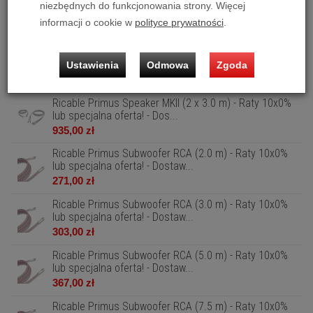
Wyniki wyszukiwania prezentowane są wg trafności
niezbędnych do funkcjonowania strony. Więcej
zapytania
informacji o cookie w
polityce prywatności
.
Ricable Primus Speaker MKII (2 x 2.5 m) - Raty 10x0%
lub specjalna oferta! - Dos...
Ustawienia
Odmowa
Zgoda
895,00 zł
Ricable Primus Speaker MKII (2 x 3.0 m) - Raty 10x0%
lub specjalna oferta! - Dos...
935,00 zł
Ricable Primus Subwoofer RCA (2.0 m) - Raty 10x0%
lub specjalna oferta! - Dostaw...
271,00 zł
Ricable Primus Subwoofer RCA (3.0 m) - Raty 10x0%
lub specjalna oferta! - Dostaw...
303,00 zł
Ricable Primus Subwoofer RCA (5.0 m) - Raty 10x0%
lub specjalna oferta! - Dostaw...
367,00 zł
Ricable Primus Subwoofer RCA (7.5 m) - Raty 10x0%