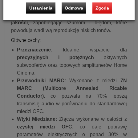
subwoofera. Jest to kabel idealny do wydobycia
Ustawienia
Odmowa
Zgoda
właściwości akustycznych ze sprzętu
najwyższej
jakości
, zapobiegając szumom i błędom, które
powodują wadliwą reprodukcję niskich tonów.
Główne cechy:
Przeznaczenie:
Idealne wsparcie dla
precyzyjnych i potężnych
aktywnych
subwooferów oraz topowych amplitunerów Home
Cinema.
Przewodniki MARC:
Wykonane z miedzi
7N
MARC (Multicore Annealed Ricable
Conductor)
, co pozwala na
70%
lepszą
transmisję audio w porównaniu do standardowej
miedzi OFC.
Wtyki Miedziane:
Złącza wykonane w całości z
czystej miedzi OFC
, co daje poprawę
parametrów elektrycznych o ponad
30%
w