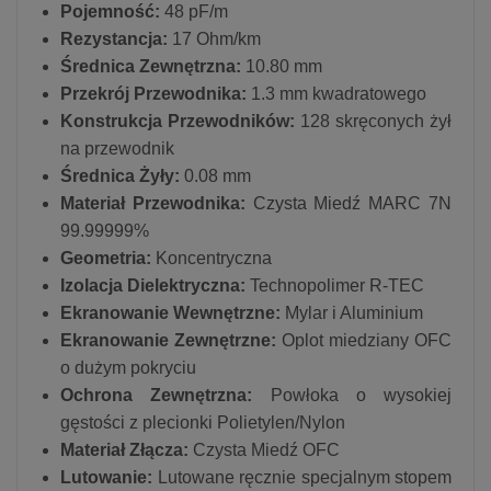
Pojemność:
48 pF/m
Rezystancja:
17 Ohm/km
Średnica Zewnętrzna:
10.80 mm
Przekrój Przewodnika:
1.3 mm kwadratowego
Konstrukcja Przewodników:
128 skręconych żył
na przewodnik
Średnica Żyły:
0.08 mm
Materiał Przewodnika:
Czysta Miedź MARC 7N
99.99999%
Geometria:
Koncentryczna
Izolacja Dielektryczna:
Technopolimer R-TEC
Ekranowanie Wewnętrzne:
Mylar i Aluminium
Ekranowanie Zewnętrzne:
Oplot miedziany OFC
o dużym pokryciu
Ochrona Zewnętrzna:
Powłoka o wysokiej
gęstości z plecionki Polietylen/Nylon
Materiał Złącza:
Czysta Miedź OFC
Lutowanie:
Lutowane ręcznie specjalnym stopem