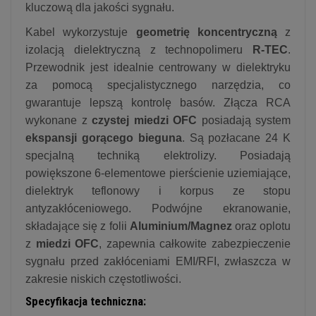
kluczową dla jakości sygnału.
Kabel wykorzystuje
geometrię koncentryczną
z
izolacją dielektryczną z technopolimeru
R-TEC
.
Przewodnik jest idealnie centrowany w dielektryku
za pomocą specjalistycznego narzędzia, co
gwarantuje lepszą kontrolę basów. Złącza RCA
wykonane z
czystej miedzi OFC
posiadają system
ekspansji gorącego bieguna
. Są pozłacane 24 K
specjalną techniką elektrolizy. Posiadają
powiększone 6-elementowe pierścienie uziemiające,
dielektryk teflonowy i korpus ze stopu
antyzakłóceniowego. Podwójne ekranowanie,
składające się z folii
Aluminium/Magnez
oraz oplotu
z
miedzi OFC
, zapewnia całkowite zabezpieczenie
sygnału przed zakłóceniami EMI/RFI, zwłaszcza w
zakresie niskich częstotliwości.
Specyfikacja techniczna: