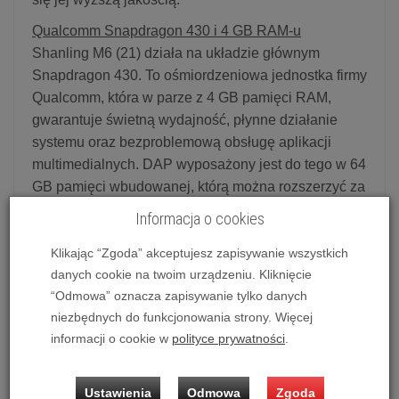
Qualcomm Snapdragon 430 i 4 GB RAM-u
Shanling M6 (21) działa na układzie głównym
Snapdragon 430. To ośmiordzeniowa jednostka firmy
Qualcomm, która w parze z 4 GB pamięci RAM,
gwarantuje świetną wydajność, płynne działanie
systemu oraz bezproblemową obsługę aplikacji
multimedialnych. DAP wyposażony jest do tego w 64
GB pamięci wbudowanej, którą można rozszerzyć za
pomocą kart microSD (nawet do 2 TB).
Informacja o cookies
Elegancki wygląd i wysoka jakość wykonania
Klikając “Zgoda” akceptujesz zapisywanie wszystkich
Model M6 (21) ma tę samą obudowę z odpornego
danych cookie na twoim urządzeniu. Kliknięcie
stopu aluminium oraz hartowanego szkła, co
“Odmowa” oznacza zapisywanie tylko danych
standardowy model M6. Wyróżnia się ona świetnie
niezbędnych do funkcjonowania strony. Więcej
wyprofilowanymi krawędziami, co gwarantuje pewny
informacji o cookie w
polityce prywatności
.
chwyt, fizycznymi kontrolerami odtwarzacza oraz
precyzyjnym pokrętłem głośności, a także diodą
Ustawienia
Odmowa
Zgoda
sygnalizacyjną na boku. Firma w M6 (21) zadbała o