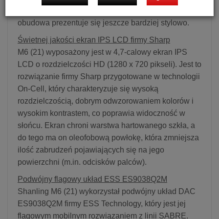
matowe szkło z tyłu i złote pokrętło, dzięki czemu
obudowa prezentuje się jeszcze bardziej stylowo.
Świetnej jakości ekran IPS LCD firmy Sharp
M6 (21) wyposażony jest w 4,7-calowy ekran IPS
LCD o rozdzielczości HD (1280 x 720 pikseli). Jest to
rozwiązanie firmy Sharp przygotowane w technologii
On-Cell, który charakteryzuje się wysoką
rozdzielczością, dobrym odwzorowaniem kolorów i
wysokim kontrastem, co poprawia widoczność w
słońcu. Ekran chroni warstwa hartowanego szkła, a
do tego ma on oleofobową powłokę, która zmniejsza
ilość zabrudzeń pojawiających się na jego
powierzchni (m.in. odcisków palców).
Podwójny flagowy układ ESS ES9038Q2M
Shanling M6 (21) wykorzystał podwójny układ DAC
ES9038Q2M firmy ESS Technology, który jest jej
flagowym mobilnym rozwiązaniem z linii SABRE.