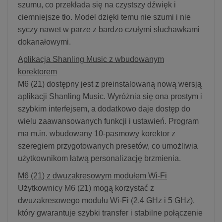
szumu, co przekłada się na czystszy dźwięk i
ciemniejsze tło. Model dzięki temu nie szumi i nie
syczy nawet w parze z bardzo czułymi słuchawkami
dokanałowymi.
Aplikacja Shanling Music z wbudowanym
korektorem
M6 (21) dostępny jest z preinstalowaną nową wersją
aplikacji Shanling Music. Wyróżnia się ona prostym i
szybkim interfejsem, a dodatkowo daje dostęp do
wielu zaawansowanych funkcji i ustawień. Program
ma m.in. wbudowany 10-pasmowy korektor z
szeregiem przygotowanych presetów, co umożliwia
użytkownikom łatwą personalizację brzmienia.
M6 (21) z dwuzakresowym modułem Wi-Fi
Użytkownicy M6 (21) mogą korzystać z
dwuzakresowego modułu Wi-Fi (2,4 GHz i 5 GHz),
który gwarantuje szybki transfer i stabilne połączenie