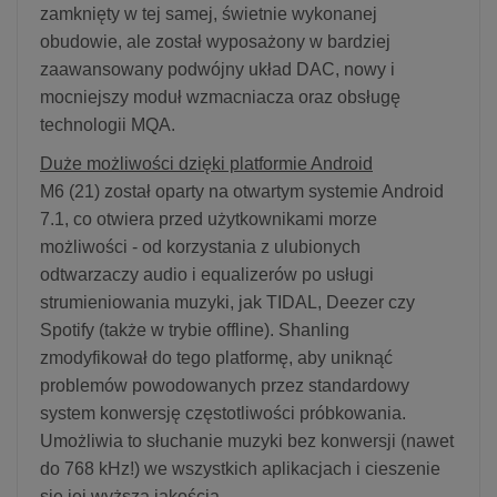
zamknięty w tej samej, świetnie wykonanej
obudowie, ale został wyposażony w bardziej
zaawansowany podwójny układ DAC, nowy i
mocniejszy moduł wzmacniacza oraz obsługę
technologii MQA.
Duże możliwości dzięki platformie Android
M6 (21) został oparty na otwartym systemie Android
7.1, co otwiera przed użytkownikami morze
możliwości - od korzystania z ulubionych
odtwarzaczy audio i equalizerów po usługi
strumieniowania muzyki, jak TIDAL, Deezer czy
Spotify (także w trybie offline). Shanling
zmodyfikował do tego platformę, aby uniknąć
problemów powodowanych przez standardowy
system konwersję częstotliwości próbkowania.
Umożliwia to słuchanie muzyki bez konwersji (nawet
do 768 kHz!) we wszystkich aplikacjach i cieszenie
się jej wyższą jakością.