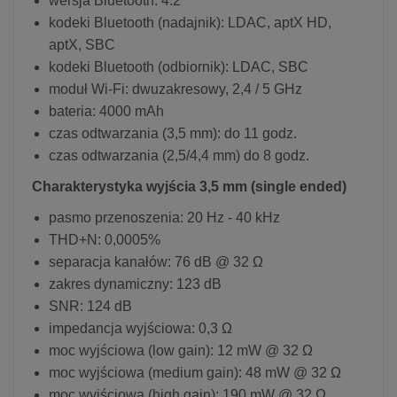
wersja Bluetooth: 4.2
kodeki Bluetooth (nadajnik): LDAC, aptX HD,
aptX, SBC
kodeki Bluetooth (odbiornik): LDAC, SBC
moduł Wi-Fi: dwuzakresowy, 2,4 / 5 GHz
bateria: 4000 mAh
czas odtwarzania (3,5 mm): do 11 godz.
czas odtwarzania (2,5/4,4 mm) do 8 godz.
Charakterystyka wyjścia 3,5 mm (single ended)
pasmo przenoszenia: 20 Hz - 40 kHz
THD+N: 0,0005%
separacja kanałów: 76 dB @ 32 Ω
zakres dynamiczny: 123 dB
SNR: 124 dB
impedancja wyjściowa: 0,3 Ω
moc wyjściowa (low gain): 12 mW @ 32 Ω
moc wyjściowa (medium gain): 48 mW @ 32 Ω
moc wyjściowa (high gain): 190 mW @ 32 Ω