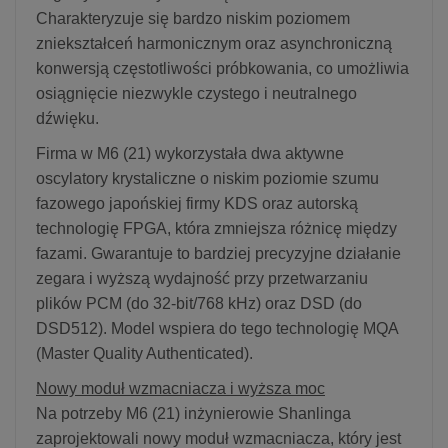
Charakteryzuje się bardzo niskim poziomem
zniekształceń harmonicznym oraz asynchroniczną
konwersją częstotliwości próbkowania, co umożliwia
osiągnięcie niezwykle czystego i neutralnego
dźwięku.
Firma w M6 (21) wykorzystała dwa aktywne
oscylatory krystaliczne o niskim poziomie szumu
fazowego japońskiej firmy KDS oraz autorską
technologię FPGA, która zmniejsza różnicę między
fazami. Gwarantuje to bardziej precyzyjne działanie
zegara i wyższą wydajność przy przetwarzaniu
plików PCM (do 32-bit/768 kHz) oraz DSD (do
DSD512). Model wspiera do tego technologię MQA
(Master Quality Authenticated).
Nowy moduł wzmacniacza i wyższa moc
Na potrzeby M6 (21) inżynierowie Shanlinga
zaprojektowali nowy moduł wzmacniacza, który jest