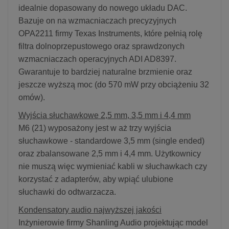
idealnie dopasowany do nowego układu DAC.
Bazuje on na wzmacniaczach precyzyjnych
OPA2211 firmy Texas Instruments, które pełnią rolę
filtra dolnoprzepustowego oraz sprawdzonych
wzmacniaczach operacyjnych ADI AD8397.
Gwarantuje to bardziej naturalne brzmienie oraz
jeszcze wyższą moc (do 570 mW przy obciążeniu 32
omów).
Wyjścia słuchawkowe 2,5 mm, 3,5 mm i 4,4 mm
M6 (21) wyposażony jest w aż trzy wyjścia
słuchawkowe - standardowe 3,5 mm (single ended)
oraz zbalansowane 2,5 mm i 4,4 mm. Użytkownicy
nie muszą więc wymieniać kabli w słuchawkach czy
korzystać z adapterów, aby wpiąć ulubione
słuchawki do odtwarzacza.
Kondensatory audio najwyższej jakości
Inżynierowie firmy Shanling Audio projektując model