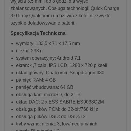
wyjścia 3,5 mm i do 8 godz. dla wyjść
zbalansowanych. Obsługa technologii Quick Charge
3.0 firmy Qualcomm umożliwia z kolei niezwykle
szybkie doładowywanie baterii.
Specyfikacja Techniczna
:
wymiary: 133,5 x 71 x 17,5 mm
ciężar: 233 g
system operacyjny: Android 7.1
ekran: 4,7 cala, IPS LCD, 1280 x 720 pikseli
układ główny: Qualcomm Snapdragon 430
pamięć RAM: 4 GB
pamięć wbudowana: 64 GB
obsługa kart: microSD, do 2 TB
układ DAC: 2 x ESS SABRE ES9038Q2M
obsługa plików PCM: do 32-bit/768 kHz
obsługa plików DSD: do DSD512
tryby wzmocnienia: 3, low/medium/high