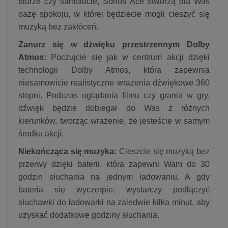
biurze czy samolocie, Sonos Ace stworzą dla Was
oazę spokoju, w której będziecie mogli cieszyć się
muzyką bez zakłóceń.
Zanurz się w dźwięku przestrzennym Dolby
Atmos:
Poczujcie się jak w centrum akcji dzięki
technologii Dolby Atmos, która zapewnia
niesamowicie realistyczne wrażenia dźwiękowe 360
stopni. Podczas oglądania filmu czy grania w gry,
dźwięk będzie dobiegał do Was z różnych
kierunków, tworząc wrażenie, że jesteście w samym
środku akcji.
Niekończąca się muzyka:
Cieszcie się muzyką bez
przerwy dzięki baterii, która zapewni Wam do 30
godzin słuchania na jednym ładowaniu. A gdy
bateria się wyczerpie, wystarczy podłączyć
słuchawki do ładowarki na zaledwie kilka minut, aby
uzyskać dodatkowe godziny słuchania.