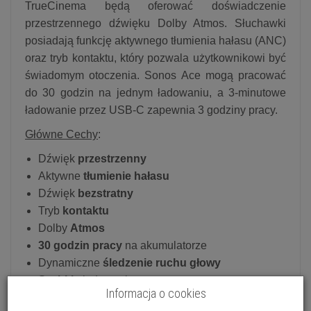
TrueCinema będą oferować doświadczenie
przestrzennego dźwięku Dolby Atmos. Słuchawki
posiadają funkcję aktywnego tłumienia hałasu (ANC)
oraz tryb kontaktu, który pozwala użytkownikowi być
świadomym otoczenia. Sonos Ace mogą pracować
do 30 godzin na jednym ładowaniu, a 3-minutowe
ładowanie przez USB-C zapewnia 3 godziny pracy.
Główne Cechy
:
Dźwięk
przestrzenny
Aktywne
tłumienie hałasu
Dźwięk
bezstratny
Tryb
kontaktu
Dolby
Atmos
30 godzin pracy
na akumulatorze
Dynamiczne
śledzenie ruchu głowy
Szybkie
ładowanie
Informacja o cookies
USB-C
i 3.5 mm