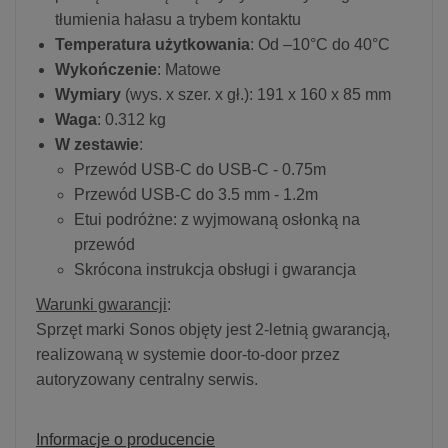
tłumienia hałasu a trybem kontaktu
Temperatura użytkowania
: Od –10°C do 40°C
Wykończenie
: Matowe
Wymiary
(wys. x szer. x gł.): 191 x 160 x 85 mm
Waga
: 0.312 kg
W zestawie
:
Przewód USB-C do USB-C - 0.75m
Przewód USB-C do 3.5 mm - 1.2m
Etui podróżne: z wyjmowaną osłonką na
przewód
Skrócona instrukcja obsługi i gwarancja
Warunki gwarancji
:
Sprzęt marki Sonos objęty jest 2-letnią gwarancją,
realizowaną w systemie door-to-door przez
autoryzowany centralny serwis.
Informacje o producencie