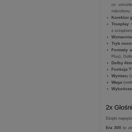
co umożli
mikrofonu.
Korektor 
Trueplay
:
z urządzen
Wzmacnia
Tryb nocn
Formaty 
Plus), Dol
Dolby At
Funkcja T
Wymiar
y (
Waga
(nett
Wykończe
2x Głośn
Dzięki najwyż
Era 300
to ze