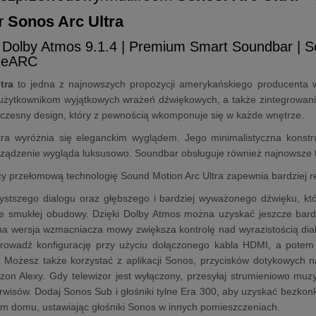
r
Sonos Arc Ultra
 Dolby Atmos 9.1.4 | Premium Smart Soundbar | 
I eARC
tra
to jedna z najnowszych propozycji amerykańskiego producenta
użytkownikom wyjątkowych wrażeń dźwiękowych, a także zintegrowanie
czesny design, który z pewnością wkomponuje się w każde wnętrze.
ra wyróżnia się eleganckim wyglądem. Jego minimalistyczna konstruk
rządzenie wygląda luksusowo. Soundbar obsługuje również najnowsze 
y przełomową technologię Sound Motion Arc Ultra zapewnia bardziej rea
ystszego dialogu oraz głębszego i bardziej wyważonego dźwięku, któ
ie smukłej obudowy. Dzięki Dolby Atmos można uzyskać jeszcze bardz
 wersja wzmacniacza mowy zwiększa kontrolę nad wyrazistością dialo
rowadź konfigurację przy użyciu dołączonego kabla HDMI, a potem 
. Możesz także korzystać z aplikacji Sonos, przycisków dotykowych 
zon Alexy. Gdy telewizor jest wyłączony, przesyłaj strumieniowo muzyk
rwisów. Dodaj Sonos Sub i głośniki tylne Era 300, aby uzyskać bezkon
ym domu, ustawiając głośniki Sonos w innych pomieszczeniach.