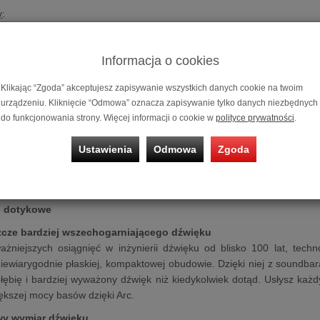
y
:
ion
os
Informacja o cookies
erowania głosowego
Klikając “Zgoda” akceptujesz zapisywanie wszystkich danych cookie na twoim
urządzeniu. Kliknięcie “Odmowa” oznacza zapisywanie tylko danych niezbędnych
lotem telewizyjnym
do funkcjonowania strony. Więcej informacji o cookie w
polityce prywatności
.
cz
mowy
Ustawienia
Odmowa
Zgoda
y
C
lay 2
e
dotykowe
zcze bardziej wszechogarniającego dźwięku
ażniejszych osiągnięć w inżynierii dźwięku od blisko 100 lat, tec
iewiarygodnie płaskiej, kompaktowej obudowie. Dzięki niej z soundba
głębię i bardziej wyważony dźwięk niż kiedykolwiek dotąd. Usłysz ka
ększej mocy basów dzięki Arc.
wy wymiar dźwięku