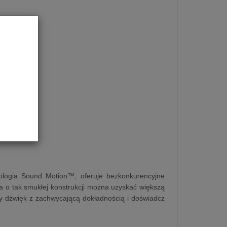
hnologia Sound Motion™, oferuje bezkonkurencyjne
ra o tak smukłej konstrukcji można uzyskać większą
żdy dźwięk z zachwycającą dokładnością i doświadcz