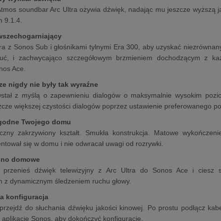
Atmos soundbar Arc Ultra ożywia dźwięk, nadając mu jeszcze wyższą 
 9.1.4.
 wszechogarniający
tra z Sonos Sub i głośnikami tylnymi Era 300, aby uzyskać niezrówna
ć, i zachwycająco szczegółowym brzmieniem dochodzącym z każdej
nos Ace.
cze nigdy nie były tak wyraźne
wstał z myślą o zapewnieniu dialogów o maksymalnie wysokim poziom
zcze większej czystości dialogów poprzez ustawienie preferowanego
godne Twojego domu
yczny zakrzywiony kształt. Smukła konstrukcja. Matowe wykończenie
entował się w domu i nie odwracał uwagi od rozrywki.
kino domowe
e przenieś dźwięk telewizyjny z Arc Ultra do Sonos Ace i ciesz
m z dynamicznym śledzeniem ruchu głowy.
wa konfiguracja
 przejdź do słuchania dźwięku jakości kinowej. Po prostu podłącz kab
 aplikację Sonos, aby dokończyć konfigurację.