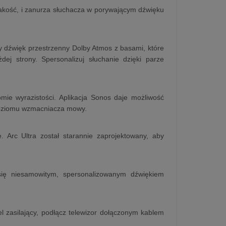
jakość, i zanurza słuchacza w porywającym dźwięku
ny dźwięk przestrzenny Dolby Atmos z basami, które
 strony. Spersonalizuj słuchanie dzięki parze
ie wyrazistości. Aplikacja Sonos daje możliwość
 poziomu wzmacniacza mowy.
. Arc Ultra został starannie zaprojektowany, aby
 się niesamowitym, spersonalizowanym dźwiękiem
el zasilający, podłącz telewizor dołączonym kablem