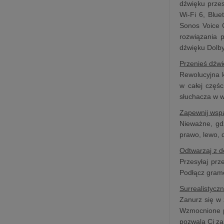
dźwięku prze
Wi-Fi 6, Blue
Sonos Voice 
rozwiązania 
dźwięku Dolb
Przenieś dźwi
Rewolucyjna k
w całej częśc
słuchacza w 
Zapewnij wsp
Nieważne, gd
prawo, lewo, 
Odtwarzaj z d
Przesyłaj prz
Podłącz gramo
Surrealistycz
Zanurz się w
Wzmocnione p
pozwala Ci za