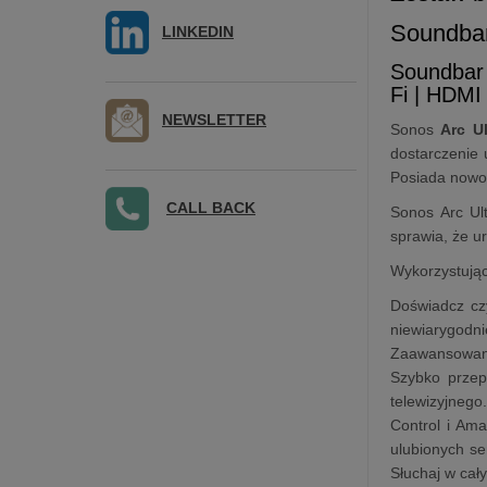
Soundba
LINKEDIN
Soundbar
Fi | HDM
NEWSLETTER
Sonos
Arc Ul
dostarczenie 
Posiada nowo
CALL BACK
Sonos Arc Ult
sprawia, że u
Wykorzystując
Doświadcz cz
niewiarygodn
Zaawansowana
Szybko przep
telewizyjnego
Control i Ama
ulubionych se
Słuchaj w cał