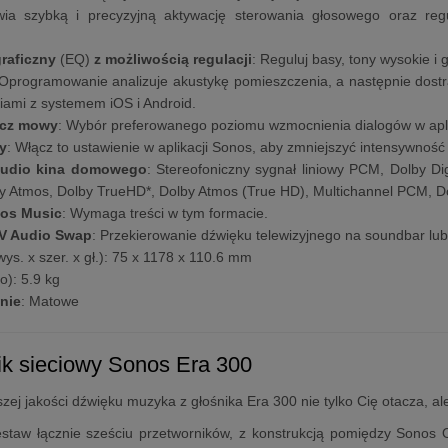
wia szybką i precyzyjną aktywację sterowania głosowego oraz reg
graficzny
(EQ)
z możliwością regulacji
: Reguluj basy, tony wysokie i 
 Oprogramowanie analizuje akustykę pomieszczenia, a następnie dostr
iami z systemem iOS i Android.
cz mowy
: Wybór preferowanego poziomu wzmocnienia dialogów w apli
y
: Włącz to ustawienie w aplikacji Sonos, aby zmniejszyć intensywność
audio kina domowego
: Stereofoniczny sygnał liniowy PCM, Dolby Digi
by Atmos, Dolby TrueHD*, Dolby Atmos (True HD), Multichannel PCM, D
mos Music
: Wymaga treści w tym formacie.
V Audio Swap
: Przekierowanie dźwięku telewizyjnego na soundbar lu
wys. x szer. x gł.): 75 x 1178 x 110.6 mm
o): 5.9 kg
nie
: Matowe
ik sieciowy Sonos Era 300
szej jakości dźwięku muzyka z głośnika Era 300 nie tylko Cię otacza,
staw łącznie sześciu przetworników, z konstrukcją pomiędzy Sonos 