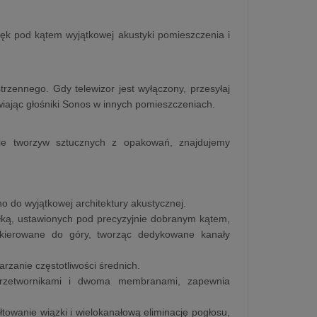
więk pod kątem wyjątkowej akustyki pomieszczenia i
trzennego. Gdy telewizor jest wyłączony, przesyłaj
awiając głośniki Sonos w innych pomieszczeniach.
nie tworzyw sztucznych z opakowań, znajdujemy
o do wyjątkowej architektury akustycznej.
ką, ustawionych pod precyzyjnie dobranym kątem,
 skierowane do góry, tworząc dedykowane kanały
rzanie częstotliwości średnich.
przetwornikami i dwoma membranami, zapewnia
owanie wiązki i wielokanałową eliminację pogłosu,