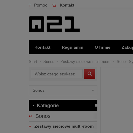
Pomoc
Kontakt
Kontakt
Regulamin
O firmie
Zakup
Start
Sonos
Zestawy sieciowe multi-room
Sonos S
Wyszukaj
Kategorie
Sonos
Zestawy sieciowe multi-room