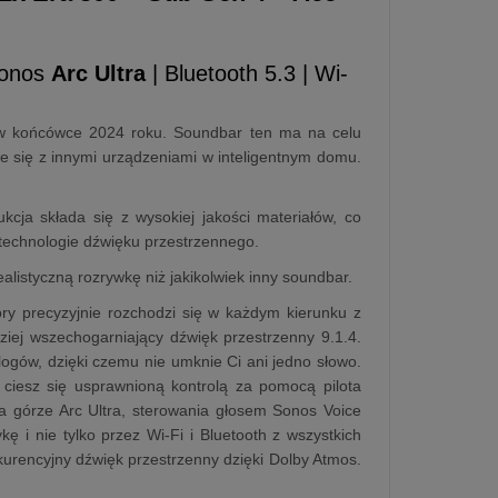
Sonos
Arc Ultra
| Bluetooth 5.3 | Wi-
 w końcówce 2024 roku. Soundbar ten ma na celu
 się z innymi urządzeniami w inteligentnym domu.
cja składa się z wysokiej jakości materiałów, co
technologie dźwięku przestrzennego.
listyczną rozrywkę niż jakikolwiek inny soundbar.
ry precyzyjnie rozchodzi się w każdym kierunku z
iej wszechogarniający dźwięk przestrzenny 9.1.4.
gów, dzięki czemu nie umknie Ci ani jedno słowo.
ciesz się usprawnioną kontrolą za pomocą pilota
na górze Arc Ultra, sterowania głosem Sonos Voice
ę i nie tylko przez Wi-Fi i Bluetooth z wszystkich
kurencyjny dźwięk przestrzenny dzięki Dolby Atmos.