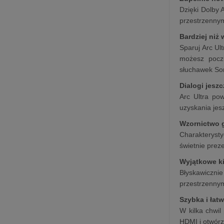
Dzięki Dolby 
przestrzennym
Bardziej niż
Sparuj Arc Ul
możesz poczu
słuchawek So
Dialogi jesz
Arc Ultra po
uzyskania jes
Wzornictwo 
Charakteryst
świetnie prez
Wyjątkowe 
Błyskawiczni
przestrzenny
Szybka i łat
W kilka chwil
HDMI i otwórz