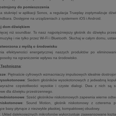
ostrojony do pomieszczenia
ka stuknięć w aplikacji Sonos, a regulacja Trueplay zoptymalizuje dź
ndbara. Dostępne na urządzeniach z systemem iOS i Android.
ój dom dźwiękiem
więcej niż soundbar. To nasz najpotężniejszy głośnik do dźwięku przes
muzykę i nie tylko przez Wi-Fi i Bluetooth. Słuchaj w całym domu, ust
stworzona z myślą o środowisku
ia efektywności energetycznej naszych produktów po eliminowa
posoby na ograniczenie wpływu na środowisko.
 Techniczna
:
cze
: Piętnaście cyfrowych wzmacniaczy impulsowych idealnie dostrojon
 wysokotonowe
: Siedem głośników wysokotonowych z jedwabną kopuł
wyraźne częstotliwości wysokie i czyste dialogi. Dwa z nich są
we dla dźwięku przestrzennego.
średniotonowe
: Sześć głośników niskotonowych zapewnia wierne odtwa
 niskotonowe
: Sound Motion, głośnik niskotonowy z czterema 
ce basy płynące z niezwykle płaskiej, kompaktowej obudowy.
: Układ dalekosiężnych mikrofonów wykorzystuje zaawansowane kształt