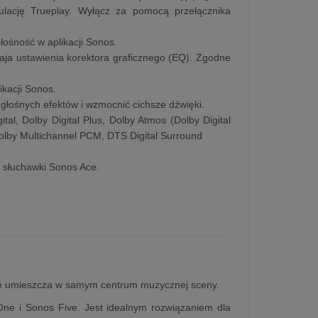
ulację Trueplay. Wyłącz za pomocą przełącznika
głośność w aplikacji Sonos.
aja ustawienia korektora graficznego (EQ). Zgodne
kacji Sonos.
 głośnych efektów i wzmocnić cichsze dźwięki.
tal, Dolby Digital Plus, Dolby Atmos (Dolby Digital
olby Multichannel PCM, DTS Digital Surround
b słuchawki Sonos Ace.
 ale umieszcza w samym centrum muzycznej sceny.
One i Sonos Five. Jest idealnym rozwiązaniem dla