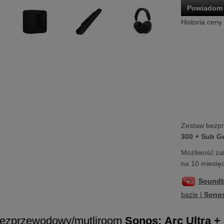
Powiadom 
Historia ceny
Zestaw bezp
300 + Sub G
Możliwość za
na 10 miesięc
Soundb
bazie |
Sonos
bezprzewodowy/mutliroom
Sonos:
Arc Ultra
+