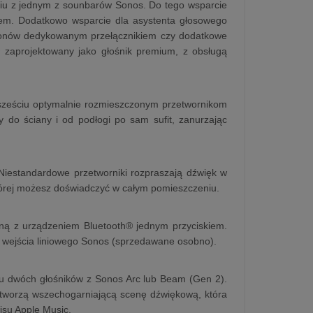
iu z jednym z sounbarów Sonos. Do tego wsparcie
oidem. Dodatkowo wsparcie dla asystenta głosowego
ofonów dedykowanym przełącznikiem czy dodatkowe
ł zaprojektowany jako głośnik premium, z obsługą
 sześciu optymalnie rozmieszczonym przetwornikom
y do ściany i od podłogi po sam sufit, zanurzając
Niestandardowe przetworniki rozpraszają dźwięk w
której możesz doświadczyć w całym pomieszczeniu.
czną z urządzeniem Bluetooth® jednym przyciskiem.
 wejścia liniowego Sonos (sprzedawane osobno).
u dwóch głośników z Sonos Arc lub Beam (Gen 2).
tworzą wszechogarniającą scenę dźwiękową, która
isu Apple Music.