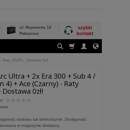
ul. Reymonta 12
szybki
Pabianice
kontakt
 - Raty 10x0% - Dostawa 0zł!
rc Ultra + 2x Era 300 + Sub 4 /
n 4) + Ace (Czarny) - Raty
 Dostawa 0zł!
ę:
onos
tępność mailowo lub telefonicznie. Dostępność
larowana w magazynie dostawcy.