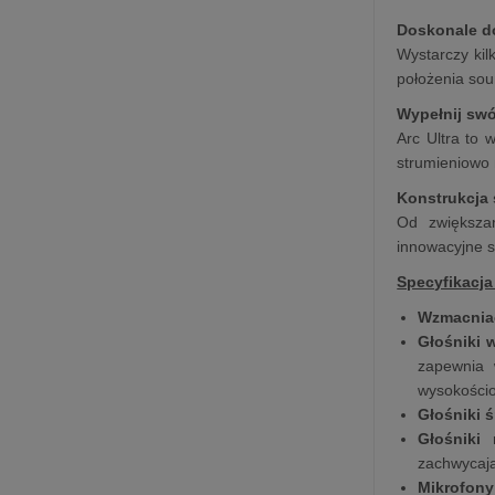
Doskonale d
Wystarczy kil
położenia sou
Wypełnij sw
Arc Ultra to 
strumieniowo 
Konstrukcja 
Od zwiększan
innowacyjne s
Specyfikacja
Wzmacnia
Głośniki
zapewnia 
wysokościo
Głośniki 
Głośniki
zachwycają
Mikrofony