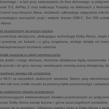
strzennego - w tym przy zastosowaniu do kina domowego, w połączen
tooth 5.0, AirPlay 2 oraz kalibracja Trueplay na telefonach z Andr
Control oraz Amazon Alexa, możliwość całkowitego wyłączenia mikr
pozwalające oszczędzić prąd i wejście liniowe USB-C. Era 300 zosta
y Atmos.
ęk przestrzenny na wyższy poziom
onstrukcja akustyczna, obsługująca technologię Dolby Atmos, dzięki
i przedniej, po bokach i u góry urządzenia, emituje dźwięk od ścian
wielowymiarowym brzmieniu utworów.
aniałe wrażenia w całym pomieszczeniu
zie jesteś i czego słuchasz, doznania dźwiękowe będą niesamowite. 
do przodu i do góry, tworząc rewelacyjnie szeroką scenę dźwiękową, 
owolnego serwisu lub urządzenia
ez Wi-Fi ze wszystkich ulubionych serwisów. Stwórz parę stereofoni
fon lub inne źródło muzyki za pomocą kabla pomocniczego i adaptera
nie realistyczny dźwięk przestrzenny
 zachwycającym wielokanałowym dźwięku przestrzennym po połączeni
rzez Dolby Atmos kanały boczne i górne poszczególnych produktów 
nurzyć się w opowieści. Odtwarzaj również treści w Dolby Atmos z serw