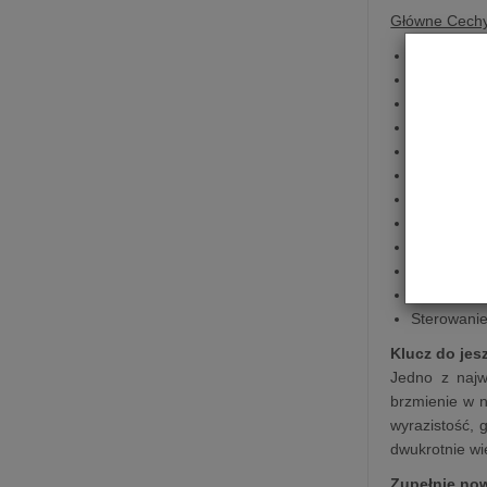
Główne Cech
Sound
Mot
Dolby
Atm
Funkcja
st
Wi-Fi
Bluetooth
Działa z
pi
Trueplay
Wzmacnia
Tryb
nocn
HDMI
eAR
Apple
AirP
Sterowani
Klucz do jes
Jedno z najw
brzmienie w n
wyrazistość, 
dwukrotnie wi
Zupełnie no