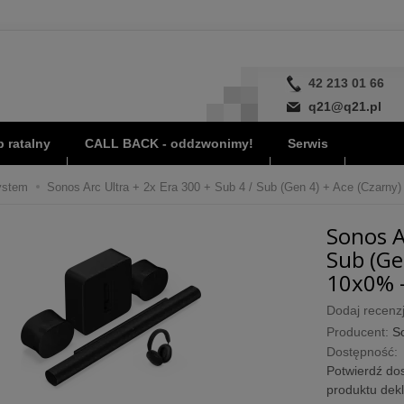
42 213 01 66
q21@q21.pl
 ratalny
CALL BACK - oddzwonimy!
Serwis
ystem
Sonos Arc Ultra + 2x Era 300 + Sub 4 / Sub (Gen 4) + Ace (Czarny)
Sonos A
Sub (Ge
10x0% -
Dodaj recenzj
Producent:
S
Dostępność:
Potwierdź dos
produktu dek