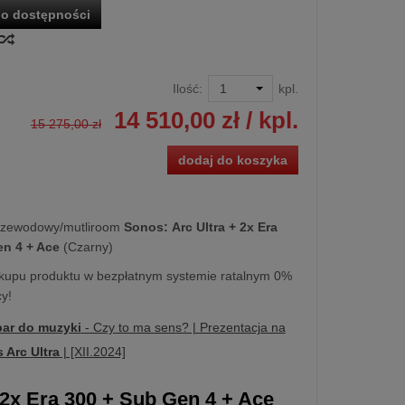
o dostępności
Ilość:
kpl.
14 510,00 zł
/ kpl.
15 275,00 zł
dodaj do koszyka
rzewodowy/mutliroom
Sonos:
Arc Ultra
+ 2x Era
en 4 + Ace
(Czarny)
kupu produktu w bezpłatnym systemie ratalnym 0%
y!
ar do muzyki
- Czy to ma sens? | Prezentacja na
 Arc Ultra
| [XII.2024]
 2x Era 300 + Sub Gen 4 + Ace