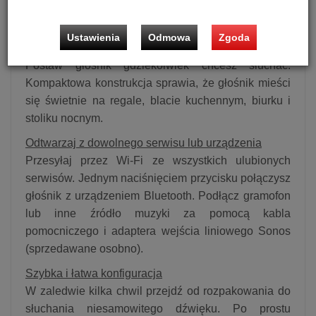
tworzy szczegółowy podział stereofoniczny, a
większy o 25% głośnik średniotonowy pogłębia basy.
Ustawienia
Odmowa
Zgoda
Mały rozmiar, wielka wszechstronność
Postaw głośnik gdziekolwiek chcesz słuchać.
Kompaktowa konstrukcja sprawia, że głośnik mieści
się świetnie na regale, blacie kuchennym, biurku i
stoliku nocnym.
Odtwarzaj z dowolnego serwisu lub urządzenia
Przesyłaj przez Wi-Fi ze wszystkich ulubionych
serwisów. Jednym naciśnięciem przycisku połączysz
głośnik z urządzeniem Bluetooth. Podłącz gramofon
lub inne źródło muzyki za pomocą kabla
pomocniczego i adaptera wejścia liniowego Sonos
(sprzedawane osobno).
Szybka i łatwa konfiguracja
W zaledwie kilka chwil przejdź od rozpakowania do
słuchania niesamowitego dźwięku. Po prostu