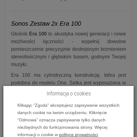
Sonos Zestaw 2x Era 100
Głośnik
Era 100
to akustyka nowej generacji i nowe
możliwości łączności - wypełnij dowolne
pomieszczenie precyzyjnie dostrojonym brzmieniem
stereofonicznym i głębokim basem, godnymi Twojej
muzyki.
Era 100 ma cylindryczną konstrukcję, która jest
podobna do modelu One. Setka jest wyposażona w
suwak głośności umieszczony w górnej części
Informacja o cookies
głośnika, wraz z innymi przyciskami sterującymi.
Klikając “Zgoda” akceptujesz zapisywanie wszystkich
Rewelacyjna moc brzmienia
danych cookie na twoim urządzeniu. Kliknięcie
Architektura akustyczna następnej generacji z
“Odmowa” oznacza zapisywanie tylko danych
dwoma głośnikami wysokotonowymi jest
niezbędnych do funkcjonowania strony. Więcej
obsługiwana przez procesor, szybszy o 47%, który
informacji o cookie w
polityce prywatności
.