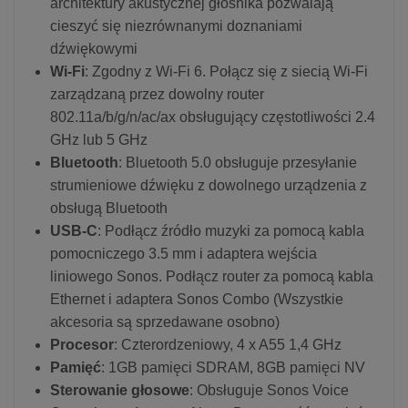
architektury akustycznej głośnika pozwalają
cieszyć się niezrównanymi doznaniami
dźwiękowymi
Wi-Fi
: Zgodny z Wi-Fi 6. Połącz się z siecią Wi-Fi
zarządzaną przez dowolny router
802.11a/b/g/n/ac/ax obsługujący częstotliwości 2.4
GHz lub 5 GHz
Bluetooth
: Bluetooth 5.0 obsługuje przesyłanie
strumieniowe dźwięku z dowolnego urządzenia z
obsługą Bluetooth
USB-C
: Podłącz źródło muzyki za pomocą kabla
pomocniczego 3.5 mm i adaptera wejścia
liniowego Sonos. Podłącz router za pomocą kabla
Ethernet i adaptera Sonos Combo (Wszystkie
akcesoria są sprzedawane osobno)
Procesor
: Czterordzeniowy, 4 x A55 1,4 GHz
Pamięć
: 1GB pamięci SDRAM, 8GB pamięci NV
Sterowanie głosowe
: Obsługuje Sonos Voice