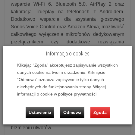
wsparcie Wi-Fi 6, Bluetooth 5.0, AirPlay 2 oraz
kalibracja Trueplay na telefonach z Androidem.
Dodatkowo wsparcie dla asystenta głosowego
Sonos Voice Control oraz Amazon Alexa, możliwość
całkowitego wyłączenia mikrofonów dedykowanym
przełącznikiem czy dodatkowe rozwiązania
pozwalające oszczędzić prąd i wejście liniowe USB-
Informacja o cookies
C. Era 300 został zaprojektowany jako głośnik
premium, z obsługą dźwięku Dolby Atmos.
Klikając “Zgoda” akceptujesz zapisywanie wszystkich
danych cookie na twoim urządzeniu. Kliknięcie
Przenieś dźwięk przestrzenny na wyższy poziom
“Odmowa” oznacza zapisywanie tylko danych
Rewolucyjna konstrukcja akustyczna, obsługująca
niezbędnych do funkcjonowania strony. Więcej
technologię Dolby Atmos, dzięki sześciu optymalnie
informacji o cookie w
polityce prywatności
.
rozmieszczonym przetwornikom w całej części
przedniej, po bokach i u góry urządzenia, emituje
dźwięk od ściany do ściany i od podłogi po sam sufit,
Ustawienia
Odmowa
Zgoda
zanurzając słuchacza w wielowymiarowym
brzmieniu utworów.