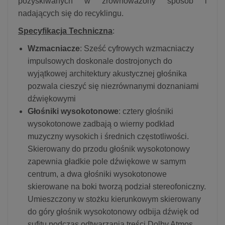
pozyskiwanych w zrównoważony sposób i
nadających się do recyklingu.
Specyfikacja Techniczna
:
Wzmacniacze
: Sześć cyfrowych wzmacniaczy
impulsowych doskonale dostrojonych do
wyjątkowej architektury akustycznej głośnika
pozwala cieszyć się niezrównanymi doznaniami
dźwiękowymi
Głośniki wysokotonowe
: cztery głośniki
wysokotonowe zadbają o wierny podkład
muzyczny wysokich i średnich częstotliwości.
Skierowany do przodu głośnik wysokotonowy
zapewnia gładkie pole dźwiękowe w samym
centrum, a dwa głośniki wysokotonowe
skierowane na boki tworzą podział stereofoniczny.
Umieszczony w stożku kierunkowym skierowany
do góry głośnik wysokotonowy odbija dźwięk od
sufitu podczas odtwarzania treści Dolby Atmos