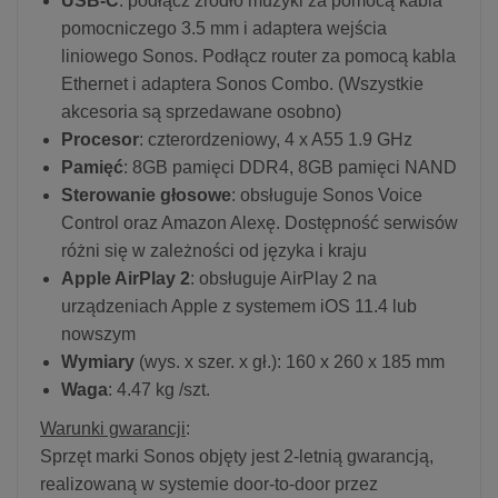
USB-C
: podłącz źródło muzyki za pomocą kabla
pomocniczego 3.5 mm i adaptera wejścia
liniowego Sonos. Podłącz router za pomocą kabla
Ethernet i adaptera Sonos Combo. (Wszystkie
akcesoria są sprzedawane osobno)
Procesor
: czterordzeniowy, 4 x A55 1.9 GHz
Pamięć
: 8GB pamięci DDR4, 8GB pamięci NAND
Sterowanie głosowe
: obsługuje Sonos Voice
Control oraz Amazon Alexę. Dostępność serwisów
różni się w zależności od języka i kraju
Apple AirPlay 2
: obsługuje AirPlay 2 na
urządzeniach Apple z systemem iOS 11.4 lub
nowszym
Wymiary
(wys. x szer. x gł.): 160 x 260 x 185 mm
Waga
: 4.47 kg /szt.
Warunki gwarancji
:
Sprzęt marki Sonos objęty jest 2-letnią gwarancją,
realizowaną w systemie door-to-door przez