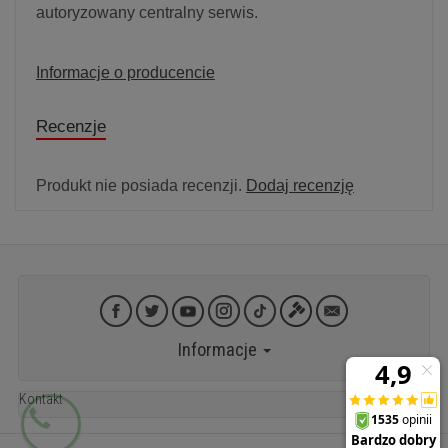
autoryzowany centralny serwis.
Informacje o producencie
Recenzje
Produkt nie posiada recenzji.
Dodaj recenzję
Informacje
Kontakt