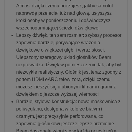
Atmos, dzięki czemu poczujesz, jakby samolot
naprawdę przeleciał tuż nad głową, usłyszysz
kroki osoby w pomieszczeniu i doświadczysz
wszechogarniającej ścieżki dźwiękowej
Lepszy dźwięk, ten sam rozmiar: szybszy procesor
zapewnia bardziej porywające wrażenia
dźwiękowe o większej głębi i wyrazistości.
Ulepszony szeregowy układ głośników Beam
rozprowadza dźwięk w pomieszczeniu tak, aby był
niezwykle realistyczny. Głośnik jest teraz zgodny z
portem HDMI eARC telewizora, dzięki czemu
możesz cieszyć się ulubionymi filmami i grami z
dźwiękiem o jeszcze wyższej wierności
Bardziej stylowa konstrukcja: nowa maskownica z
poliwęglanu, dostępna w kolorze białym i
czarnym, jest precyzyjnie perforowana, co
zapewnia głośnikowi jeszcze lepsze brzmienie.
Beam doskonale wtopi się w każdą przestrzeń w