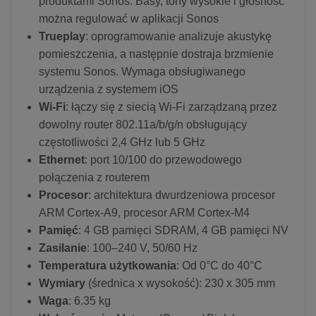
produktami Sonos. Basy, tony wysokie i głośność
można regulować w aplikacji Sonos
Trueplay
: oprogramowanie analizuje akustykę
pomieszczenia, a następnie dostraja brzmienie
systemu Sonos. Wymaga obsługiwanego
urządzenia z systemem iOS
Wi-Fi
: łączy się z siecią Wi-Fi zarządzaną przez
dowolny router 802.11a/b/g/n obsługujący
częstotliwości 2,4 GHz lub 5 GHz
Ethernet
: port 10/100 do przewodowego
połączenia z routerem
Procesor
: architektura dwurdzeniowa procesor
ARM Cortex-A9, procesor ARM Cortex-M4
Pamięć
: 4 GB pamięci SDRAM, 4 GB pamięci NV
Zasilanie
: 100–240 V, 50/60 Hz
Temperatura użytkowania
: Od 0°C do 40°C
Wymiary
(średnica x wysokość): 230 x 305 mm
Waga
: 6.35 kg