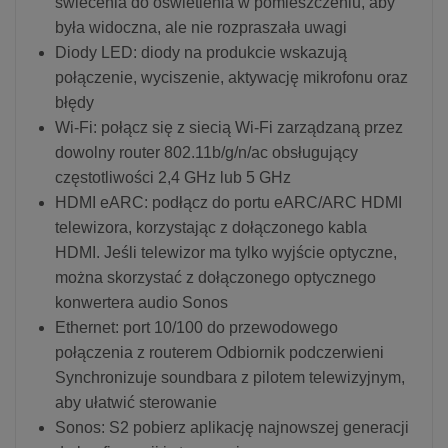
świecenia do oświetlenia w pomieszczeniu, aby
była widoczna, ale nie rozpraszała uwagi
Diody LED: diody na produkcie wskazują
połączenie, wyciszenie, aktywację mikrofonu oraz
błędy
Wi-Fi: połącz się z siecią Wi-Fi zarządzaną przez
dowolny router 802.11b/g/n/ac obsługujący
częstotliwości 2,4 GHz lub 5 GHz
HDMI eARC: podłącz do portu eARC/ARC HDMI
telewizora, korzystając z dołączonego kabla
HDMI. Jeśli telewizor ma tylko wyjście optyczne,
można skorzystać z dołączonego optycznego
konwertera audio Sonos
Ethernet: port 10/100 do przewodowego
połączenia z routerem Odbiornik podczerwieni
Synchronizuje soundbara z pilotem telewizyjnym,
aby ułatwić sterowanie
Sonos: S2 pobierz aplikację najnowszej generacji