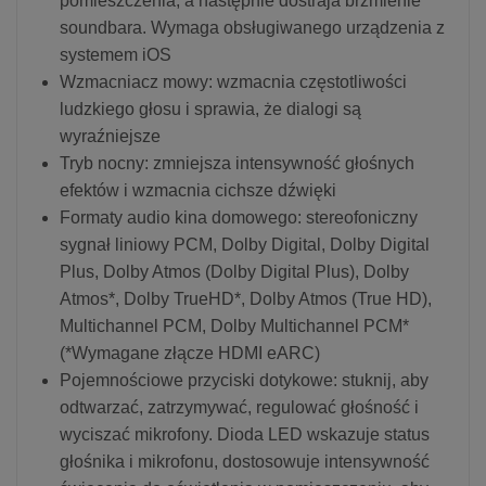
pomieszczenia, a następnie dostraja brzmienie
soundbara. Wymaga obsługiwanego urządzenia z
systemem iOS
Wzmacniacz mowy: wzmacnia częstotliwości
ludzkiego głosu i sprawia, że dialogi są
wyraźniejsze
Tryb nocny: zmniejsza intensywność głośnych
efektów i wzmacnia cichsze dźwięki
Formaty audio kina domowego: stereofoniczny
sygnał liniowy PCM, Dolby Digital, Dolby Digital
Plus, Dolby Atmos (Dolby Digital Plus), Dolby
Atmos*, Dolby TrueHD*, Dolby Atmos (True HD),
Multichannel PCM, Dolby Multichannel PCM*
(*Wymagane złącze HDMI eARC)
Pojemnościowe przyciski dotykowe: stuknij, aby
odtwarzać, zatrzymywać, regulować głośność i
wyciszać mikrofony. Dioda LED wskazuje status
głośnika i mikrofonu, dostosowuje intensywność