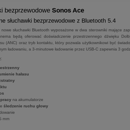
ki bezprzewodowe
Sonos Ace
e słuchawki bezprzewodowe z Bluetooth 5.4
 nowe słuchawki Bluetooth wyposażone w dwa sterowniki mające zapew
nema będą oferować doświadczenie przestrzennego dźwięku Dolby
łasu (ANC) oraz tryb kontaktu, który pozwala użytkownikowi być św
nym ładowaniu, a 3-minutowe ładowanie przez USB-C zapewnia 3 godz
y
:
zestrzenny
łumienie hałasu
zstratny
aktu
os
 pracy
na akumulatorze
ne
śledzenie ruchu głowy
dowanie
.5 mm