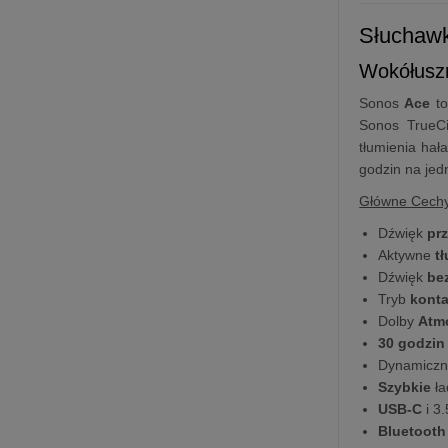
Słuchaw
Wokółuszn
Sonos
Ace
to
Sonos TrueCi
tłumienia ha
godzin na jed
Główne Cech
Dźwięk
pr
Aktywne
t
Dźwięk
be
Tryb
kont
Dolby
Atm
30 godzin
Dynamicz
Szybkie
ła
USB-C
i 3
Bluetooth