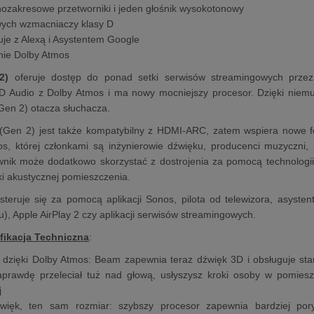
nozakresowe przetworniki i jeden głośnik wysokotonowy
wych wzmacniaczy klasy D
je z Alexą i Asystentem Google
ie Dolby Atmos
2)
oferuje dostęp do ponad setki serwisów streamingowych przez
3D Audio z Dolby Atmos i ma nowy mocniejszy procesor. Dzięki ni
Gen 2) otacza słuchacza.
Gen 2) jest także kompatybilny z HDMI-ARC, zatem wspiera nowe for
s, której członkami są inżynierowie dźwięku, producenci muzyczni
wnik może dodatkowo skorzystać z dostrojenia za pomocą technologi
ki akustycznej pomieszczenia.
teruje się za pomocą aplikacji Sonos, pilota od telewizora, asyst
u), Apple AirPlay 2 czy aplikacji serwisów streamingowych.
fikacja Techniczna
:
dzięki Dolby Atmos: Beam zapewnia teraz dźwięk 3D i obsługuje sta
prawdę przeleciał tuż nad głową, usłyszysz kroki osoby w pomiesz
j
więk, ten sam rozmiar: szybszy procesor zapewnia bardziej por