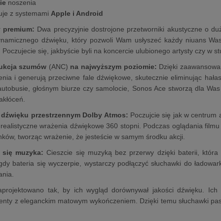
ie
noszenia
uje z systemami
Apple i Android
y premium:
Dwa precyzyjnie dostrojone przetworniki akustyczne o duż
ynamicznego dźwięku, który pozwoli Wam usłyszeć każdy niuans Wasz
. Poczujecie się, jakbyście byli na koncercie ulubionego artysty czy 
ukcja szumów
(ANC)
na najwyższym poziomie:
Dzięki zaawansowane
enia i generują przeciwne fale dźwiękowe, skutecznie eliminując hałas
utobusie, głośnym biurze czy samolocie, Sonos Ace stworzą dla Was o
akłóceń.
w dźwięku przestrzennym Dolby Atmos:
Poczujcie się jak w centrum a
realistyczne wrażenia dźwiękowe 360 stopni. Podczas oglądania filmu
nków, tworząc wrażenie, że jesteście w samym środku akcji.
 się muzyka:
Cieszcie się muzyką bez przerwy dzięki baterii, któ
gdy bateria się wyczerpie, wystarczy podłączyć słuchawki do ładowar
ania.
projektowano tak, by ich wygląd dorównywał jakości dźwięku. Ich ch
nty z eleganckim matowym wykończeniem. Dzięki temu słuchawki pasuj