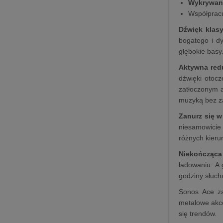
Wykrywan
Współprac
Dźwięk klas
bogatego i d
głębokie basy
Aktywna red
dźwięki otocz
zatłoczonym a
muzyką bez z
Zanurz się 
niesamowicie 
różnych kieru
Niekończąca
ładowaniu. A 
godziny słuch
Sonos Ace za
metalowe akce
się trendów.