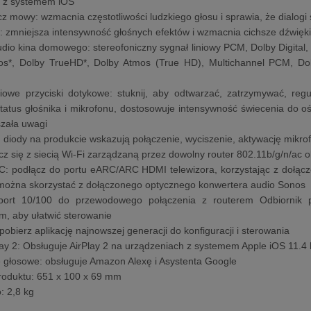
a z systemem iOS
 mowy: wzmacnia częstotliwości ludzkiego głosu i sprawia, że dialogi 
: zmniejsza intensywność głośnych efektów i wzmacnia cichsze dźwięk
dio kina domowego: stereofoniczny sygnał liniowy PCM, Dolby Digital, Do
os*, Dolby TrueHD*, Dolby Atmos (True HD), Multichannel PCM, D
owe przyciski dotykowe: stuknij, aby odtwarzać, zatrzymywać, reg
tatus głośnika i mikrofonu, dostosowuje intensywność świecenia do oś
szała uwagi
 diody na produkcie wskazują połączenie, wyciszenie, aktywację mikro
ącz się z siecią Wi-Fi zarządzaną przez dowolny router 802.11b/g/n/ac 
 podłącz do portu eARC/ARC HDMI telewizora, korzystając z dołączon
można skorzystać z dołączonego optycznego konwertera audio Sonos
 port 10/100 do przewodowego połączenia z routerem Odbiornik p
ym, aby ułatwić sterowanie
obierz aplikację najnowszej generacji do konfiguracji i sterowania
lay 2: Obsługuje AirPlay 2 na urządzeniach z systemem Apple iOS 11.
 głosowe: obsługuje Amazon Alexę i Asystenta Google
roduktu: 651 x 100 x 69 mm
: 2,8 kg