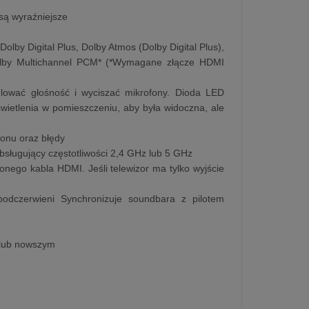
są wyraźniejsze
i
lby Digital Plus, Dolby Atmos (Dolby Digital Plus),
olby Multichannel PCM* (*Wymagane złącze HDMI
ulować głośność i wyciszać mikrofony. Dioda LED
wietlenia w pomieszczeniu, aby była widoczna, ale
fonu oraz błędy
obsługujący częstotliwości 2,4 GHz lub 5 GHz
ego kabla HDMI. Jeśli telewizor ma tylko wyjście
odczerwieni Synchronizuje soundbara z pilotem
4 lub nowszym