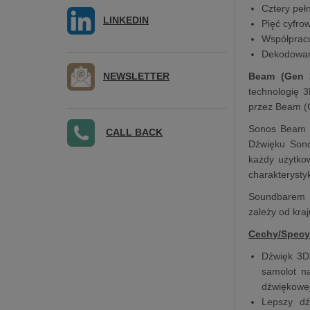
Cztery peł
LINKEDIN
Pięć cyfro
Współpracu
Dekodowan
NEWSLETTER
Beam (Gen 
technologię 
przez Beam (
Sonos Beam (
CALL BACK
Dźwięku Sono
każdy użytko
charakterysty
Soundbarem s
zależy od kraj
Cechy/Specy
Dźwięk 3D 
samolot na
dźwiękowe
Lepszy dź