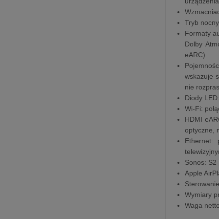
urządzeni
Wzmacniacz
Tryb nocny
Formaty au
Dolby Atm
eARC)
Pojemności
wskazuje s
nie rozpra
Diody LED:
Wi-Fi: poł
HDMI eARC:
optyczne, 
Ethernet:
telewizyjn
Sonos: S2 p
Apple AirP
Sterowanie
Wymiary p
Waga netto