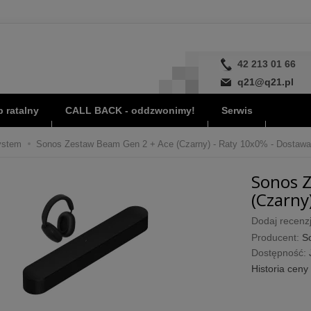
42 213 01 66
q21@q21.pl
 ratalny
CALL BACK - oddzwonimy!
Serwis
ystem
Sonos Zestaw Beam Gen 2 + Ace (Czarny) - Raty 10x0% - Dostawa 
Sonos Z
(Czarny
Dodaj recenzj
Producent:
S
Dostępność:
Historia ceny