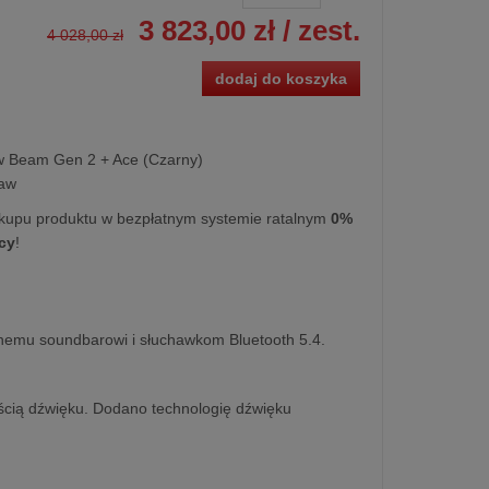
3 823,00 zł
/ zest.
4 028,00 zł
dodaj do koszyka
 Beam Gen 2 + Ace (Czarny)
taw
kupu produktu w bezpłatnym systemie ratalnym
0%
cy
!
ntnemu soundbarowi i słuchawkom Bluetooth 5.4.
ścią dźwięku. Dodano technologię dźwięku