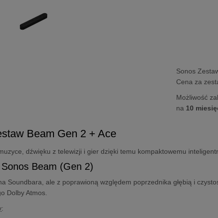
Sonos Zestaw
Cena za zes
Możliwość za
na
10 miesię
estaw Beam Gen 2 + Ace
muzyce, dźwięku z telewizji i gier dzięki temu kompaktowemu intelige
 Sonos Beam (Gen 2)
na Soundbara, ale z poprawioną względem poprzednika głębią i czysto
go Dolby Atmos.
y
: