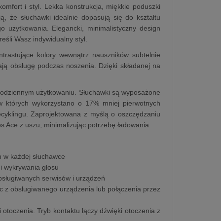
omfort i styl. Lekka konstrukcja, miękkie poduszki
 że słuchawki idealnie dopasują się do kształtu
 użytkowania. Elegancki, minimalistyczny design
eśli Wasz indywidualny styl.
trastujące kolory wewnątrz nauszników subtelnie
wiają obsługę podczas noszenia. Dzięki składanej na
i codziennym użytkowaniu. Słuchawki są wyposażone
 których wykorzystano o 17% mniej pierwotnych
ecyklingu. Zaprojektowana z myślą o oszczędzaniu
s Ace z uszu, minimalizując potrzebę ładowania.
m w każdej słuchawce
i wykrywania głosu
obsługiwanych serwisów i urządzeń
ąc z obsługiwanego urządzenia lub połączenia przez
 otoczenia. Tryb kontaktu łączy dźwięki otoczenia z