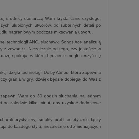
ej średnicy dostarczą Wam krystalicznie czystego,
ych ulubionych utworów, od subtelnych detali po
w studiu nagraniowym podczas miksowania utworu.
j technologii ANC, słuchawki Sonos Ace analizują
y z zewnątrz. Niezależnie od tego, czy jesteście w
azę spokoju, w której będziecie mogli cieszyć się
kcji dzięki technologii Dolby Atmos, która zapewnia
 czy grania w gry, dźwięk będzie dobiegał do Was z
ra zapewni Wam do 30 godzin słuchania na jednym
ki na zaledwie kilka minut, aby uzyskać dodatkowe
arakterystyczny, smukły profil estetycznie łączy
ą do każdego stylu, niezależnie od zmieniających