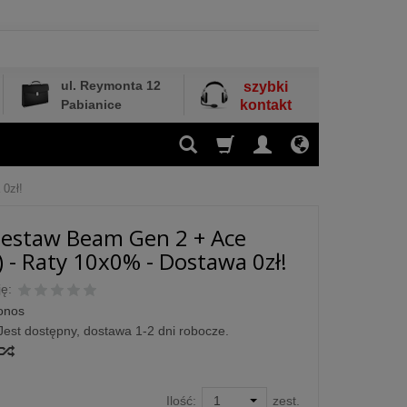
ul. Reymonta 12
szybki
Pabianice
kontakt
0zł!
estaw Beam Gen 2 + Ace
) - Raty 10x0% - Dostawa 0zł!
ę:
onos
Jest dostępny, dostawa 1-2 dni robocze.
Ilość:
zest.