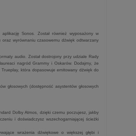
 aplikację Sonos. Został również wyposażony w
emu oraz wyrównaniu czasowemu dźwięk odtwarzany
maty audio. Został dostrojony przy udziale Rady
, laureaci nagród Grammy i Oskarów. Dodajmy, że
i Trueplay, która dopasowuje emitowany dźwięk do
entów głosowych (dostępność asystentów głosowych
ndard Dolby Atmos, dzięki czemu poczujesz, jakby
czeniu i doświadczysz wszechogarniającej ścieżki
ywające wrażenia dźwiękowe o większej głębi i