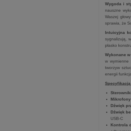
Wygoda i sty
nauszne wyko
Waszej głowy
sprawia, że S
Intuicyjna k
sygnalizują, 
płasko konstr
Wykonane w
w wymienne p
tworzyw sztu
energii funkc
Specyfikacja
Sterownik
Mikrofony
Dźwięk pr
Dźwięk be
USB-C
Kontrola 