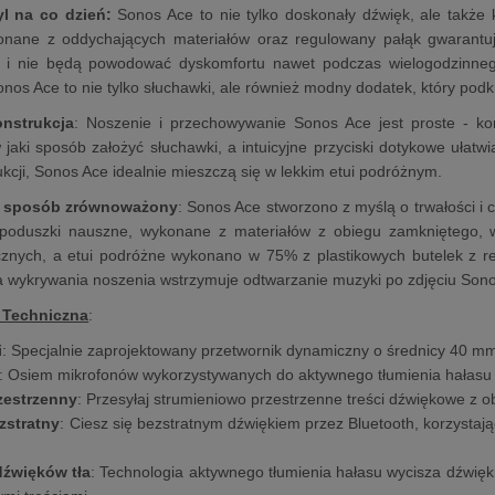
l na co dzień:
Sonos Ace to nie tylko doskonały dźwięk, ale także k
nane z oddychających materiałów oraz regulowany pałąk gwarantują,
 i nie będą powodować dyskomfortu nawet podczas wielogodzinnego
onos Ace to nie tylko słuchawki, ale również modny dodatek, który podkr
onstrukcja
: Noszenie i przechowywanie Sonos Ace jest proste - kon
w jaki sposób założyć słuchawki, a intuicyjne przyciski dotykowe ułat
ukcji, Sonos Ace idealnie mieszczą się w lekkim etui podróżnym.
 sposób zrównoważony
: Sonos Ace stworzono z myślą o trwałości 
oduszki nauszne, wykonane z materiałów z obiegu zamkniętego, w
cznych, a etui podróżne wykonano w 75% z plastikowych butelek z r
ja wykrywania noszenia wstrzymuje odtwarzanie muzyki po zdjęciu Sono
 Techniczna
:
i
: Specjalnie zaprojektowany przetwornik dynamiczny o średnicy 40 m
: Osiem mikrofonów wykorzystywanych do aktywnego tłumienia hałasu 
zestrzenny
: Przesyłaj strumieniowo przestrzenne treści dźwiękowe z 
zstratny
: Ciesz się bezstratnym dźwiękiem przez Bluetooth, korzystaj
dźwięków tła
: Technologia aktywnego tłumienia hałasu wycisza dźwięki