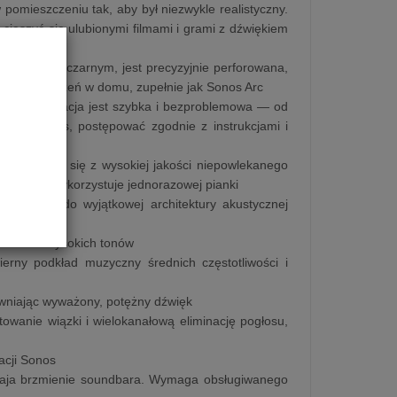
omieszczeniu tak, aby był niezwykle realistyczny.
ieszyć się ulubionymi filmami i grami z dźwiękiem
ie białym i czarnym, jest precyzyjnie perforowana,
żdą przestrzeń w domu, zupełnie jak Sonos Arc
NFC konfiguracja jest szybka i bezproblemowa — od
ikację Sonos, postępować zgodnie z instrukcjami i
kładającym się z wysokiej jakości niepowlekanego
ru i nie wykorzystuje jednorazowej pianki
strojone do wyjątkowej architektury akustycznej
rzmienie wysokich tonów
ierny podkład muzyczny średnich częstotliwości i
pewniając wyważony, potężny dźwięk
owanie wiązki i wielokanałową eliminację pogłosu,
acji Sonos
traja brzmienie soundbara. Wymaga obsługiwanego