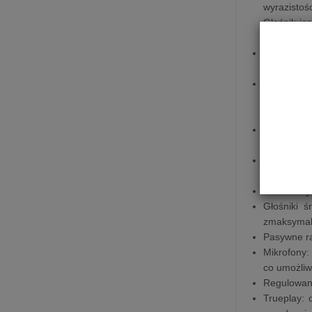
wyrazistoś
Głośnik je
o jeszcze 
Bardziej s
co zapewni
Łatwa, bez
rozpakowan
stuknąć Be
Ekologiczn
papieru kr
Wzmacniac
soundbara
Głośnik wy
Głośniki ś
zmaksymali
Pasywne ra
Mikrofony:
co umożliw
Regulowany
Trueplay: 