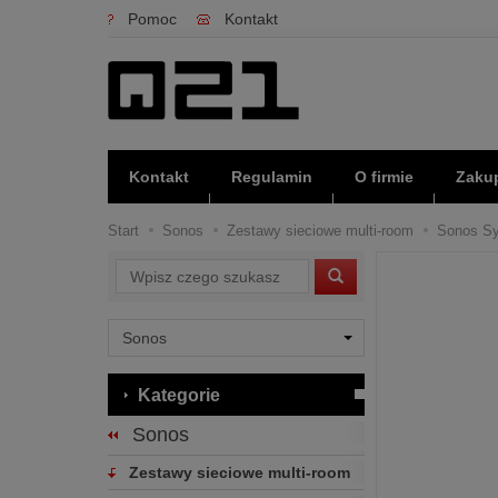
Pomoc
Kontakt
Kontakt
Regulamin
O firmie
Zakup
Start
Sonos
Zestawy sieciowe multi-room
Sonos S
Wyszukaj
Kategorie
Sonos
Zestawy sieciowe multi-room