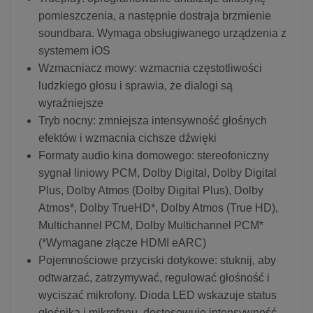
pomieszczenia, a następnie dostraja brzmienie
soundbara. Wymaga obsługiwanego urządzenia z
systemem iOS
Wzmacniacz mowy: wzmacnia częstotliwości
ludzkiego głosu i sprawia, że dialogi są
wyraźniejsze
Tryb nocny: zmniejsza intensywność głośnych
efektów i wzmacnia cichsze dźwięki
Formaty audio kina domowego: stereofoniczny
sygnał liniowy PCM, Dolby Digital, Dolby Digital
Plus, Dolby Atmos (Dolby Digital Plus), Dolby
Atmos*, Dolby TrueHD*, Dolby Atmos (True HD),
Multichannel PCM, Dolby Multichannel PCM*
(*Wymagane złącze HDMI eARC)
Pojemnościowe przyciski dotykowe: stuknij, aby
odtwarzać, zatrzymywać, regulować głośność i
wyciszać mikrofony. Dioda LED wskazuje status
głośnika i mikrofonu, dostosowuje intensywność