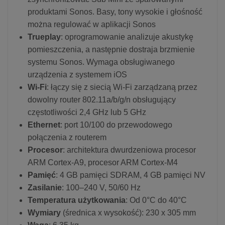
produktami Sonos. Basy, tony wysokie i głośność
można regulować w aplikacji Sonos
Trueplay
: oprogramowanie analizuje akustykę
pomieszczenia, a następnie dostraja brzmienie
systemu Sonos. Wymaga obsługiwanego
urządzenia z systemem iOS
Wi-Fi
: łączy się z siecią Wi-Fi zarządzaną przez
dowolny router 802.11a/b/g/n obsługujący
częstotliwości 2,4 GHz lub 5 GHz
Ethernet
: port 10/100 do przewodowego
połączenia z routerem
Procesor
: architektura dwurdzeniowa procesor
ARM Cortex-A9, procesor ARM Cortex-M4
Pamięć
: 4 GB pamięci SDRAM, 4 GB pamięci NV
Zasilanie
: 100–240 V, 50/60 Hz
Temperatura użytkowania
: Od 0°C do 40°C
Wymiary
(średnica x wysokość): 230 x 305 mm