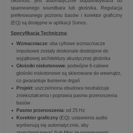
Głośność jest automatycznie dopasowywana do
sparowanego soundbara lub głośnika. Regulacja
preferowanego poziomu basów i korektor graficzny
(EQ) są dostępne w aplikacji Sonos.
Specyfikacja Techniczna
:
Wzmacniacze
: oba cyfrowe wzmacniacze
impulsowe zostały doskonale dostrojone do
wyjątkowej architektury akustycznej głośnika
Głośniki niskotonowe
: podwójne 6-calowe
głośniki niskotonowe są skierowane do wewnątrz,
co gwarantuje tłumienie drgań
Projekt
: uszczelniona obudowa neutralizuje
zniekształcenia i poprawia pasmo przenoszenia
basów
Pasmo przenoszenia
: od 25 Hz
Korektor graficzny
(EQ): ustawienia audio
wyrównują się automatycznie, aby
zsynchronizować Sub Mini ze sparowanymi