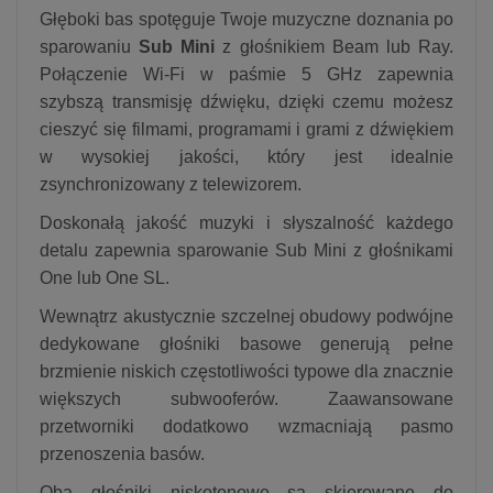
Głęboki bas spotęguje Twoje muzyczne doznania po
sparowaniu
Sub Mini
z głośnikiem Beam lub Ray.
Połączenie Wi-Fi w paśmie 5 GHz zapewnia
szybszą transmisję dźwięku, dzięki czemu możesz
cieszyć się filmami, programami i grami z dźwiękiem
w wysokiej jakości, który jest idealnie
zsynchronizowany z telewizorem.
Doskonałą jakość muzyki i słyszalność każdego
detalu zapewnia sparowanie Sub Mini z głośnikami
One lub One SL.
Wewnątrz akustycznie szczelnej obudowy podwójne
dedykowane głośniki basowe generują pełne
brzmienie niskich częstotliwości typowe dla znacznie
większych subwooferów. Zaawansowane
przetworniki dodatkowo wzmacniają pasmo
przenoszenia basów.
Oba głośniki niskotonowe są skierowane do