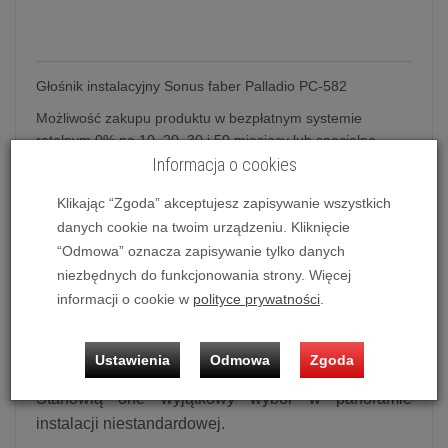
Głośnik instalacyjny Sonus faber Palladio PC-582
Możliwość zakupu produktu w bezpłatnym systemie
ratalnym 0% na 10, 20, 30 i 50 miesięcy lub specjalna
oferta!
Informacja o cookies
Klikając “Zgoda” akceptujesz zapisywanie wszystkich
danych cookie na twoim urządzeniu. Kliknięcie
Głośnik instalacyjny Sonus faber Palladio
“Odmowa” oznacza zapisywanie tylko danych
PC-582
niezbędnych do funkcjonowania strony. Więcej
Seria Palladio
informacji o cookie w
polityce prywatności
.
Linia głośników ściennych i sufitowych bezpośrednio
przypomina kolekcję Olympica w zakresie wyboru
Ustawienia
Odmowa
Zgoda
materiałów, konstrukcji elektroakustycznej i projektu.
Stanowią one wyjątkowy wybór w panoramie
instalacji niestandardowej.