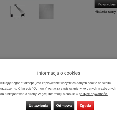
Powiadom 
Historia ceny
Głośnik insta
Informacja o cookies
Możliwość za
na 10, 20, 30 
Klikając “Zgoda” akceptujesz zapisywanie wszystkich danych cookie na twoim
urządzeniu. Kliknięcie “Odmowa” oznacza zapisywanie tylko danych niezbędnych
nstalacyjny Sonus faber Palladio PC-664P
do funkcjonowania strony. Więcej informacji o cookie w
polityce prywatności
.
Ustawienia
Odmowa
Zgoda
ków ściennych i sufitowych bezpośrednio przypomina kolekcję Oly
cznej i projektu. Stanowią one wyjątkowy wybór w panoramie instalacji 