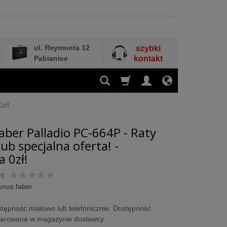
ul. Reymonta 12
szybki
Pabianice
kontakt
0zł!
aber Palladio PC-664P - Raty
ub specjalna oferta! -
 0zł!
ę:
onus faber
tępność mailowo lub telefonicznie. Dostępność
larowana w magazynie dostawcy.