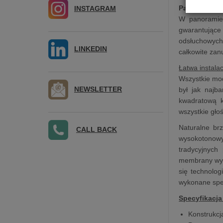
Palladio
: now
INSTAGRAM
W panoramie 
gwarantujące
odsłuchowych
LINKEDIN
całkowite zan
Łatwa instala
Wszystkie mod
NEWSLETTER
był jak najb
kwadratową k
wszystkie gło
Naturalne br
CALL BACK
wysokotonowy
tradycyjnych
membrany wyko
się technolog
wykonane spec
Specyfikacja
Konstrukcj