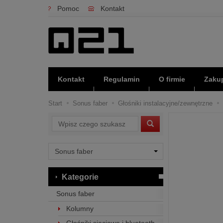
Pomoc
Kontakt
Kontakt
Regulamin
O firmie
Zakup
Start
Sonus faber
Głośniki instalacyjne/zewnętrzne
Wyszukaj
Kategorie
Sonus faber
Kolumny