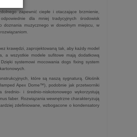
dolnego zapewnić ciepłe i otaczające brzmienie,
 odpowiednie dla mniej tradycyjnych środowisk
nego doznania muzycznego w dowolnym miejscu, w
 rozwiązaniom.
bez krawędzi, zaprojektowaną tak, aby każdy model
ia, a wszystkie modele sufitowe mają dodatkową
 Dzięki systemowi mocowania dogs fixing system
-kartonowych.
strukcyjnych, które są naszą sygnaturą. Głośnik
Damped Apex Dome™), podobnie jak przetworniki
a średnio- i średnio-niskotonowego wykorzystują
onus faber. Rozwiązania wewnętrzne charakteryzują
i bardziej zdefiniowane, wzbogacone o kondensatory