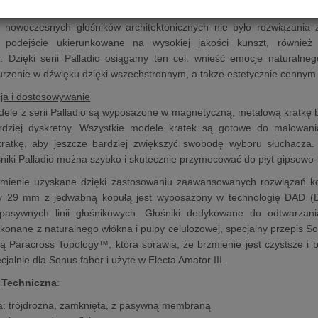
a instalacja niestandardowa
nowoczesnych głośników architektonicznych nie było rozwiązania z
 podejście ukierunkowane na wysokiej jakości kunszt, również
. Dzięki serii Palladio osiągamy ten cel: wnieść emocje natural
urzenie w dźwięku dzięki wszechstronnym, a także estetycznie cennym
cja i dostosowywanie
ele z serii Palladio są wyposażone w magnetyczną, metalową kratkę 
ardziej dyskretny. Wszystkie modele kratek są gotowe do malowan
ratkę, aby jeszcze bardziej zwiększyć swobodę wyboru słuchacza.
śniki Palladio można szybko i skutecznie przymocować do płyt gipsowo
zmienie uzyskane dzięki zastosowaniu zaawansowanych rozwiązań kon
 29 mm z jedwabną kopułą jest wyposażony w technologię DAD (
 pasywnych linii głośnikowych. Głośniki dedykowane do odtwarzani
nane z naturalnego włókna i pulpy celulozowej, specjalny przepis S
ią Paracross Topology™, która sprawia, że ​​brzmienie jest czystsze 
jalnie dla Sonus faber i użyte w Electa Amator III.
 Techniczna
:
a: trójdrożna, zamknięta, z pasywną membraną