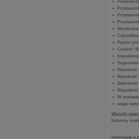
Przeznacze
Przetworn
Przetworn
Przetworn
Membrana
Częstotliw
Pasmo prz
Czułość: 9
Impedancj
Sugerowan
Wysokość 
Wysokość 
Głębokość
Wypukłość
W zestawi
waga netto
Warunki gwara
Kolumny marki
Informacje o 