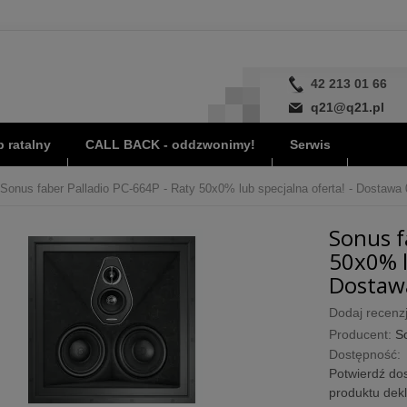
42 213 01 66
q21@q21.pl
 ratalny
CALL BACK - oddzwonimy!
Serwis
Sonus faber Palladio PC-664P - Raty 50x0% lub specjalna oferta! - Dostawa 
Sonus f
50x0% l
Dostawa
Dodaj recenzj
Producent:
S
Dostępność:
Potwierdź dos
produktu dek