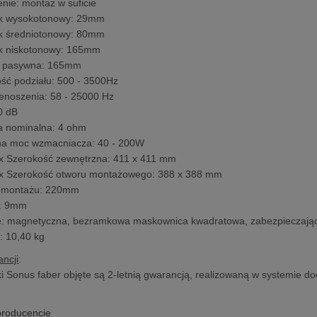
nie: montaż w suficie
ik wysokotonowy: 29mm
ik średniotonowy: 80mm
ik niskotonowy: 165mm
 pasywna: 165mm
ość podziału: 500 - 3500Hz
enoszenia: 58 - 25000 Hz
0 dB
a nominalna: 4 ohm
a moc wzmacniacza: 40 - 200W
x Szerokość zewnętrzna: 411 x 411 mm
x Szerokość otworu montażowego: 388 x 388 mm
 montażu: 220mm
: 9mm
e: magnetyczna, bezramkowa maskownica kwadratowa, zabezpieczają
: 10,40 kg
ncji
:
 Sonus faber objęte są 2-letnią gwarancją, realizowaną w systemie doo
producencie