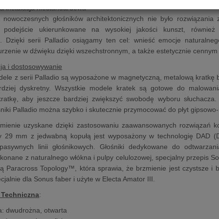
a instalacja niestandardowa
nowoczesnych głośników architektonicznych nie było rozwiązania z
 podejście ukierunkowane na wysokiej jakości kunszt, również
. Dzięki serii Palladio osiągamy ten cel: wnieść emocje natural
urzenie w dźwięku dzięki wszechstronnym, a także estetycznie cennym
cja i dostosowywanie
ele z serii Palladio są wyposażone w magnetyczną, metalową kratkę 
ardziej dyskretny. Wszystkie modele kratek są gotowe do malowan
ratkę, aby jeszcze bardziej zwiększyć swobodę wyboru słuchacza.
śniki Palladio można szybko i skutecznie przymocować do płyt gipsowo
zmienie uzyskane dzięki zastosowaniu zaawansowanych rozwiązań kon
 29 mm z jedwabną kopułą jest wyposażony w technologię DAD (
 pasywnych linii głośnikowych. Głośniki dedykowane do odtwarzani
nane z naturalnego włókna i pulpy celulozowej, specjalny przepis S
ią Paracross Topology™, która sprawia, że ​​brzmienie jest czystsze 
jalnie dla Sonus faber i użyte w Electa Amator III.
 Techniczna
:
a: dwudrożna, otwarta