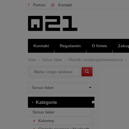
Pomoc
Kontakt
Kontakt
Regulamin
O firmie
Zakup
Start
Sonus faber
Głośniki instalacyjne/zewnętrzne
Wyszukaj
Kategorie
Sonus faber
Kolumny