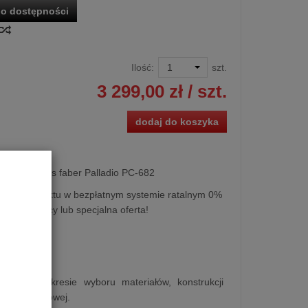
o dostępności
Ilość:
szt.
3 299,00 zł
/ szt.
dodaj do koszyka
lacyjny Sonus faber Palladio PC-682
kupu produktu w bezpłatnym systemie ratalnym 0%
i 50 miesięcy lub specjalna oferta!
mpica w zakresie wyboru materiałów, konstrukcji
niestandardowej.