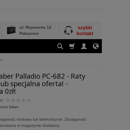
ul. Reymonta 12
szybki
Pabianice
kontakt
ł!
aber Palladio PC-682 - Raty
ub specjalna oferta! -
 0zł!
ę:
onus faber
tępność mailowo lub telefonicznie. Dostępność
larowana w magazynie dostawcy.