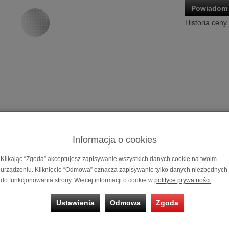
Powiadom 
Historia ceny
Głośnik insta
Informacja o cookies
Możliwość za
na 10, 20, 30 
Klikając “Zgoda” akceptujesz zapisywanie wszystkich danych cookie na twoim
urządzeniu. Kliknięcie “Odmowa” oznacza zapisywanie tylko danych niezbędnych
nstalacyjny Sonus faber Palladio PC-682
do funkcjonowania strony. Więcej informacji o cookie w
polityce prywatności
.
Ustawienia
Odmowa
Zgoda
ków ściennych i sufitowych bezpośrednio przypomina kolekcję Oly
cznej i projektu. Stanowią one wyjątkowy wybór w panoramie instalacji 