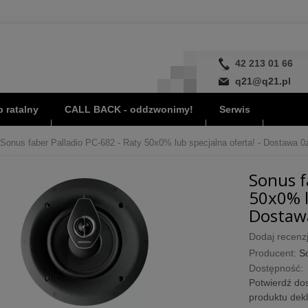
42 213 01 66
q21@q21.pl
 ratalny
CALL BACK - oddzwonimy!
Serwis
Sonus faber Palladio PC-682 - Raty 50x0% lub specjalna oferta! - Dostawa 0z
Sonus f
50x0% l
Dostawa
Dodaj recenzj
Producent:
S
Dostępność:
Potwierdź dos
produktu dek