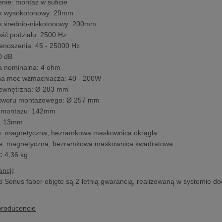
nie: montaż w suficie
ik wysokotonowy: 29mm
k średnio-niskotonowy: 200mm
ość podziału: 2500 Hz
enoszenia: 45 - 25000 Hz
0 dB
a nominalna: 4 ohm
a moc wzmacniacza: 40 - 200W
zewnętrzna: Ø 283 mm
otworu montażowego: Ø 257 mm
 montażu: 142mm
: 13mm
e: magnetyczna, bezramkowa maskownica okrągła
ie: magnetyczna, bezramkowa maskownica kwadratowa
o
:
4,36 kg
ncji
:
 Sonus faber objęte są 2-letnią gwarancją, realizowaną w systemie doo
producencie