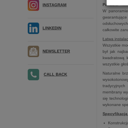
Palladio
: now
INSTAGRAM
W panoramie 
gwarantujące
odsłuchowych
LINKEDIN
całkowite zan
Łatwa instala
Wszystkie mod
NEWSLETTER
był jak najb
kwadratową k
wszystkie gło
Naturalne br
CALL BACK
wysokotonowy
tradycyjnych
membrany wyko
się technolog
wykonane spec
Specyfikacja
Konstrukcj