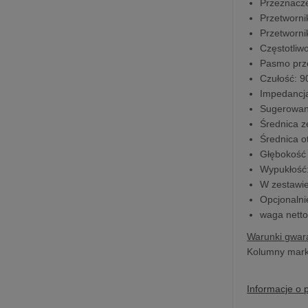
Przeznacze
Przetworn
Przetworni
Częstotliw
Pasmo prz
Czułość: 9
Impedancj
Sugerowan
Średnica 
Średnica 
Głębokość
Wypukłość
W zestawi
Opcjonaln
waga nett
Warunki gwara
Kolumny marki
Informacje o 