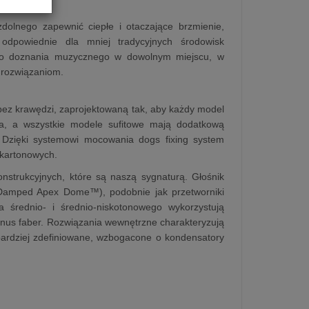
dolnego zapewnić ciepłe i otaczające brzmienie,
 odpowiednie dla mniej tradycyjnych środowisk
nego doznania muzycznego w dowolnym miejscu, w
 rozwiązaniom.
bez krawędzi, zaprojektowaną tak, aby każdy model
ia, a wszystkie modele sufitowe mają dodatkową
 Dzięki systemowi mocowania dogs fixing system
-kartonowych.
strukcyjnych, które są naszą sygnaturą. Głośnik
Damped Apex Dome™), podobnie jak przetworniki
a średnio- i średnio-niskotonowego wykorzystują
onus faber. Rozwiązania wewnętrzne charakteryzują
i bardziej zdefiniowane, wzbogacone o kondensatory