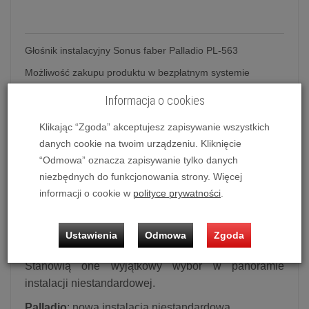
Głośnik instalacyjny Sonus faber Palladio PL-563
Możliwość zakupu produktu w bezpłatnym systemie
ratalnym 0% na 10, 20, 30 i 50 miesięcy lub specjalna
Informacja o cookies
oferta!
Klikając “Zgoda” akceptujesz zapisywanie wszystkich
danych cookie na twoim urządzeniu. Kliknięcie
Głośnik instalacyjny Sonus faber Palladio
“Odmowa” oznacza zapisywanie tylko danych
PL-563
niezbędnych do funkcjonowania strony. Więcej
informacji o cookie w
polityce prywatności
.
Seria Palladio
Linia głośników ściennych i sufitowych bezpośrednio
przypomina kolekcję Olympica w zakresie wyboru
Ustawienia
Odmowa
Zgoda
materiałów, konstrukcji elektroakustycznej i projektu.
Stanowią one wyjątkowy wybór w panoramie
instalacji niestandardowej.
Palladio
: nowa instalacja niestandardowa