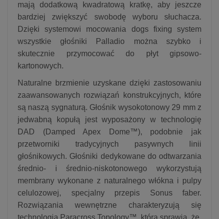
mają dodatkową kwadratową kratkę, aby jeszcze
bardziej zwiększyć swobodę wyboru słuchacza.
Dzięki systemowi mocowania dogs fixing system
wszystkie głośniki Palladio można szybko i
skutecznie przymocować do płyt gipsowo-
kartonowych.
Naturalne brzmienie uzyskane dzięki zastosowaniu
zaawansowanych rozwiązań konstrukcyjnych, które
są naszą sygnaturą. Głośnik wysokotonowy 29 mm z
jedwabną kopułą jest wyposażony w technologię
DAD (Damped Apex Dome™), podobnie jak
przetworniki tradycyjnych pasywnych linii
głośnikowych. Głośniki dedykowane do odtwarzania
średnio- i średnio-niskotonowego wykorzystują
membrany wykonane z naturalnego włókna i pulpy
celulozowej, specjalny przepis Sonus faber.
Rozwiązania wewnętrzne charakteryzują się
technologią Paracross Topology™, która sprawia, że ​​