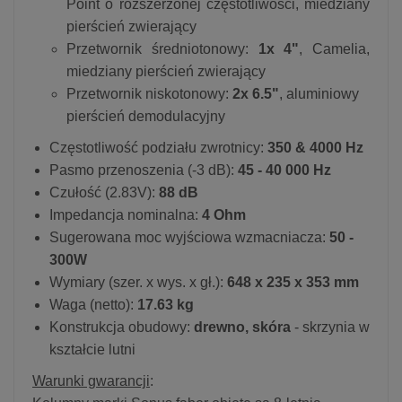
Point o rozszerzonej częstotliwości, miedziany
pierścień zwierający
Przetwornik średniotonowy:
1x 4"
, Camelia,
miedziany pierścień zwierający
Przetwornik niskotonowy:
2x 6.5"
, aluminiowy
pierścień demodulacyjny
Częstotliwość podziału zwrotnicy:
350 & 4000 Hz
Pasmo przenoszenia (-3 dB):
45 - 40 000 Hz
Czułość (2.83V):
88 dB
Impedancja nominalna:
4 Ohm
Sugerowana moc wyjściowa wzmacniacza:
50 -
300W
Wymiary (szer. x wys. x gł.):
648 x 235 x 353 mm
Waga (netto):
17.63 kg
Konstrukcja obudowy:
drewno, skóra
- skrzynia w
kształcie lutni
Warunki gwarancji
: