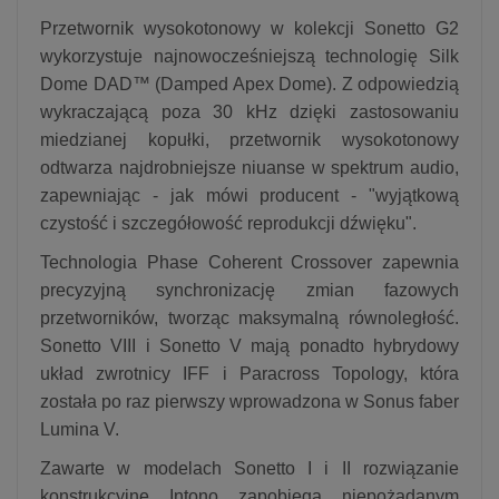
Przetwornik wysokotonowy w kolekcji Sonetto G2
wykorzystuje najnowocześniejszą technologię Silk
Dome DAD™ (Damped Apex Dome). Z odpowiedzią
wykraczającą poza 30 kHz dzięki zastosowaniu
miedzianej kopułki, przetwornik wysokotonowy
odtwarza najdrobniejsze niuanse w spektrum audio,
zapewniając - jak mówi producent - "wyjątkową
czystość i szczegółowość reprodukcji dźwięku".
Technologia Phase Coherent Crossover zapewnia
precyzyjną synchronizację zmian fazowych
przetworników, tworząc maksymalną równoległość.
Sonetto VIII i Sonetto V mają ponadto hybrydowy
układ zwrotnicy IFF i Paracross Topology, która
została po raz pierwszy wprowadzona w Sonus faber
Lumina V.
Zawarte w modelach Sonetto I i II rozwiązanie
konstrukcyjne Intono zapobiega niepożądanym