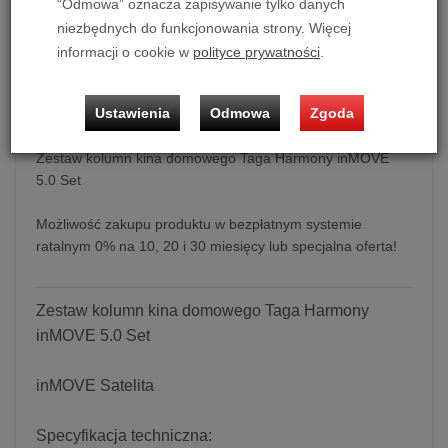
1 099,00 zł
/ szt.
“Odmowa” oznacza zapisywanie tylko danych
niezbędnych do funkcjonowania strony. Więcej
dodaj do koszyka
informacji o cookie w
polityce prywatności
.
Ustawienia
Odmowa
Zgoda
Zestaw kolumn kina domowego Taga Harmony inMOVE
5.0 Set
Możliwość zakupu produktu w bezpłatnym systemie
ratalnym 0% na 10, 20 i 30 miesięcy lub specjalna oferta!
Zestaw kolumn kina domowego Taga Harmony
inMOVE 5.0 Set
inMOVE Satelita
Specyfikacja techniczna: