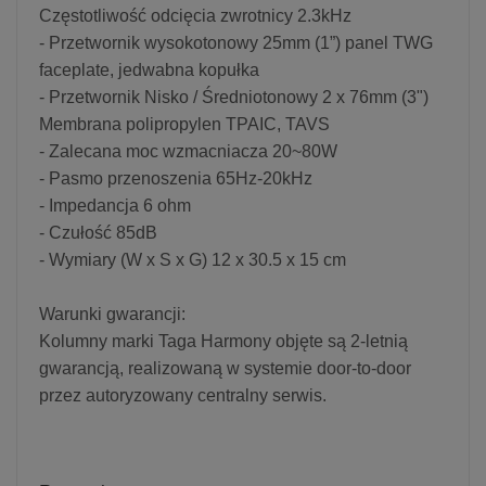
Częstotliwość odcięcia zwrotnicy 2.3kHz
- Przetwornik wysokotonowy 25mm (1”) panel TWG
faceplate, jedwabna kopułka
- Przetwornik Nisko / Średniotonowy 2 x 76mm (3")
Membrana polipropylen TPAIC, TAVS
- Zalecana moc wzmacniacza 20~80W
- Pasmo przenoszenia 65Hz-20kHz
- Impedancja 6 ohm
- Czułość 85dB
- Wymiary (W x S x G) 12 x 30.5 x 15 cm
Warunki gwarancji:
Kolumny marki Taga Harmony objęte są 2-letnią
gwarancją, realizowaną w systemie door-to-door
przez autoryzowany centralny serwis.