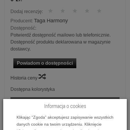
Dodaj recenzję:
Taga Harmony
Producent:
Dostępność:
Potwierdź dostępność mailowo lub telefonicznie.
Dostępność produktu deklarowana w magazynie
dostawcy.
Powiadom o dostępności
Historia ceny
Dostępna kolorystyka
Czarny PCV
Informacja o cookies
Klikając “Zgoda” akceptujesz zapisywanie wszystkich
Ilość:
szt.
danych cookie na twoim urządzeniu. Kliknięcie