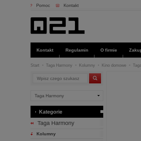
Pomoc
Kontakt
Kontakt
Regulamin
O firmie
Zakup
Start
Taga Harmony
Kolumny
Kino domowe
Taga
Wyszukaj
Kategorie
Taga Harmony
Kolumny