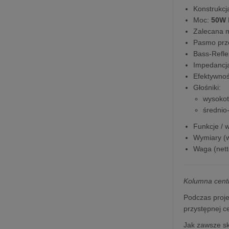
Konstrukcj
Moc:
50W
Zalecana 
Pasmo prz
Bass-Refle
Impedancj
Efektywnoś
Głośniki:
wysoko
średnio
Funkcje / 
Wymiary (wy
Waga (nett
Kolumna cent
Podczas proj
przystępnej c
Jak zawsze sk