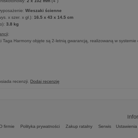
-niskotonowy:
2 x 102 mm
(4")
wyposażenie:
Wieszaki ścienne
s. x szer. x gł.):
16.5 x 43 x 14.5 cm
o):
3.8 kg
ncji
:
 Taga Harmony objęte są 2-letnią gwarancją, realizowaną w systemie 
osiada recenzji.
Dodaj recenzję
Info
O firmie
Polityka prywatności
Zakup ratalny
Serwis
Ustawienia