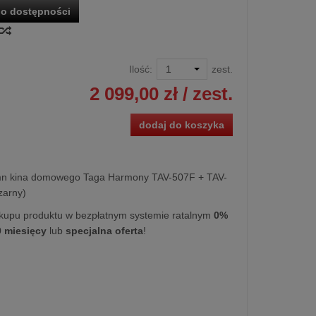
o dostępności
Ilość:
zest.
2 099,00 zł
/ zest.
dodaj do koszyka
mn kina domowego Taga Harmony TAV-507F + TAV-
zarny)
kupu produktu w bezpłatnym systemie ratalnym
0%
0 miesięcy
lub
specjalna oferta
!