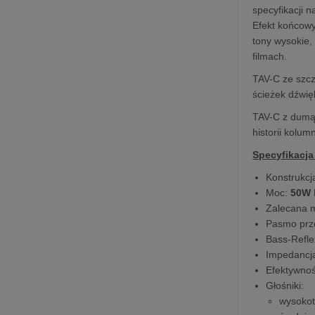
specyfikacji 
Efekt końcowy
tony wysokie,
filmach.
TAV-C ze szcz
ścieżek dźwię
TAV-C z dumą 
historii kolum
Specyfikacja
Konstrukcj
Moc:
50W
Zalecana 
Pasmo prz
Bass-Refle
Impedancj
Efektywno
Głośniki:
wysoko