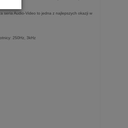
seria Audio-Video to jedna z najlepszych okazji w
rotnicy: 250Hz, 3kHz