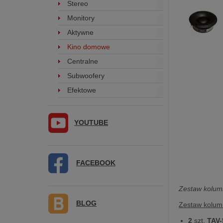
Stereo
Monitory
Aktywne
Kino domowe
Centralne
Subwoofery
Efektowe
YOUTUBE
FACEBOOK
Zestaw kolum
BLOG
Zestaw kolu
2
szt.
TAV-