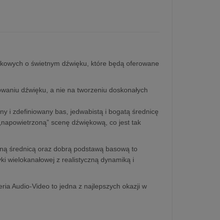
ikowych o świetnym dźwięku, które będą oferowane
owaniu dźwięku, a nie na tworzeniu doskonałych
y i zdefiniowany bas, jedwabistą i bogatą średnicę
 „napowietrzoną” scenę dźwiękową, co jest tak
alną średnicą oraz dobrą podstawą basową to
i wielokanałowej z realistyczną dynamiką i
ia Audio-Video to jedna z najlepszych okazji w