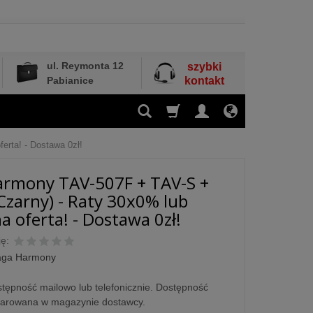
ul. Reymonta 12
szybki
Pabianice
kontakt
erta! - Dostawa 0zł!
armony TAV-507F + TAV-S +
Czarny) - Raty 30x0% lub
a oferta! - Dostawa 0zł!
ę:
aga Harmony
tępność mailowo lub telefonicznie. Dostępność
larowana w magazynie dostawcy.