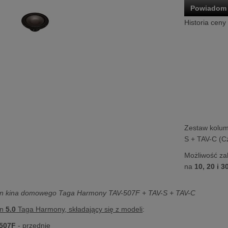
Powiadom 
Historia ceny
Zestaw kolu
S + TAV-C (C
Możliwość za
na
10, 20 i 3
n kina domowego Taga Harmony TAV-507F + TAV-S + TAV-C
mn
5.0
Taga Harmony, składający się z modeli
:
507F
- przednie