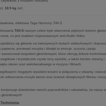
m
(wysokość z nóżkami i kolcami)
o):
10.5 kg
/szt.
tawkowa, efektowa Taga Harmony TAV-S
ektowania
TAV-S
naszym celem było stworzenie pięknych kolumn głośn
 cenie, co jest znakiem rozpoznawczym serii Audio-Video.
upialiśmy się głównie na intensywnych testach odsłuchowych i doprac
na papierze, ponieważ muzyka i dźwięk to emocje, uczucia i pasja.
 zaowocował zespołami głośnikowymi, które oferują dobrze kontrolowan
czegółowe i krystalicznie czyste tony wysokie, a także bardzo otwartą i
źwięku stereo oraz wielokanałowego w muzyce i filmach.
egółowymi i bogatymi wysokimi tonami w połączeniu z otwartą i natur
 do odtwarzania muzyki stereo oraz ścieżek dźwiękowych filmów i muzyk
kontynuuje dziedzictwo swoich poprzedników i udowadnia, że nasza ser
n głośnikowych!
 Techniczna
: