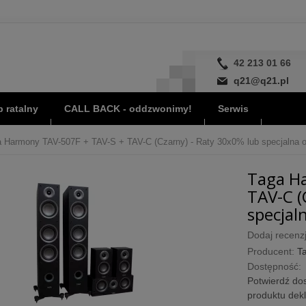
42 213 01 66
q21@q21.pl
 ratalny
CALL BACK - oddzwonimy!
Serwis
 Harmony TAV-507F + TAV-S + TAV-C (Czarny) - Raty 30x0% lub specjalna of
Taga H
TAV-C (
specjaln
Dodaj recenzj
Producent:
T
Dostępność:
Potwierdź dos
produktu dek