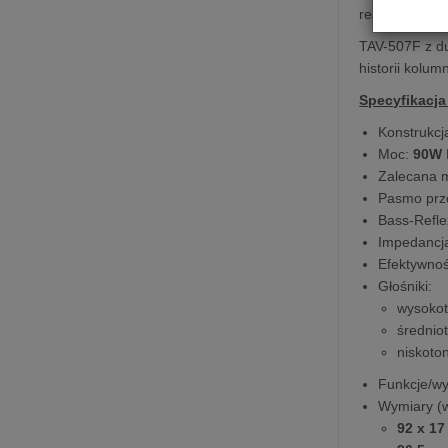
realistyczny
TAV-507F z du
historii kolum
Specyfikacja
Konstrukcj
Moc:
90W
Zalecana 
Pasmo prz
Bass-Refle
Impedancj
Efektywnoś
Głośniki:
wysoko
średnio
niskoto
Funkcje/wy
Wymiary (wy
92 x 17