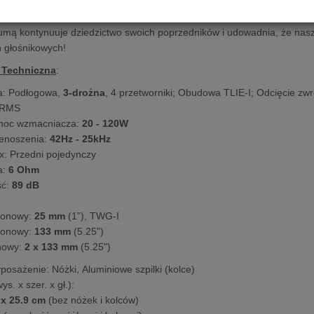
m basem zapewnianym przez dwa 5.25-calowe głośniki niskotonowe.
mą kontynuuje dziedzictwo swoich poprzedników i udowadnia, że nasza 
n głośnikowych!
 Techniczna
:
a: Podłogowa,
3-drożna
, 4 przetworniki; Obudowa TLIE-I; Odcięcie zw
RMS
moc wzmacniacza:
20 - 120W
enoszenia:
42Hz - 25kHz
x: Przedni pojedynczy
a:
6 Ohm
ć:
89 dB
tonowy:
25 mm
(1”), TWG-I
tonowy:
133 mm
(5.25")
nowy:
2 x 133 mm
(5.25")
posażenie: Nóżki, Aluminiowe szpilki (kolce)
s. x szer. x gł.):
 x 25.9 cm
(bez nóżek i kolców)