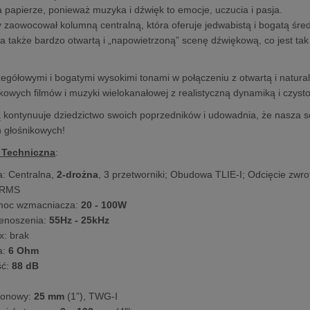
na papierze, ponieważ muzyka i dźwięk to emocje, uczucia i pasja.
 zaowocował kolumną centralną, która oferuje jedwabistą i bogatą śred
 a także bardzo otwartą i „napowietrzoną” scenę dźwiękową, co jest ta
egółowymi i bogatymi wysokimi tonami w połączeniu z otwartą i natura
kowych filmów i muzyki wielokanałowej z realistyczną dynamiką i czysto
kontynuuje dziedzictwo swoich poprzedników i udowadnia, że nasza ser
n głośnikowych!
 Techniczna
:
a: Centralna,
2-drożna
, 3 przetworniki; Obudowa TLIE-I; Odcięcie zwro
RMS
moc wzmacniacza:
20 - 100W
enoszenia:
55Hz - 25kHz
x: brak
a:
6 Ohm
ść:
88 dB
tonowy:
25 mm
(1”), TWG-I