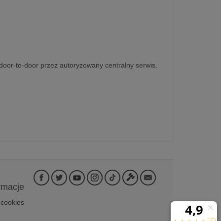
door-to-door przez autoryzowany centralny serwis.
rmacje
 cookies