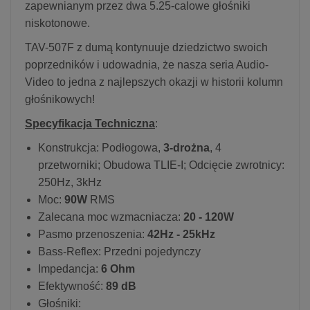
zapewnianym przez dwa 5.25-calowe głośniki
niskotonowe.
TAV-507F z dumą kontynuuje dziedzictwo swoich
poprzedników i udowadnia, że nasza seria Audio-
Video to jedna z najlepszych okazji w historii kolumn
głośnikowych!
Specyfikacja Techniczna
:
Konstrukcja: Podłogowa,
3-drożna
, 4
przetworniki; Obudowa TLIE-I; Odcięcie zwrotnicy:
250Hz, 3kHz
Moc:
90W
RMS
Zalecana moc wzmacniacza:
20 - 120W
Pasmo przenoszenia:
42Hz - 25kHz
Bass-Reflex: Przedni pojedynczy
Impedancja:
6 Ohm
Efektywność:
89 dB
Głośniki: