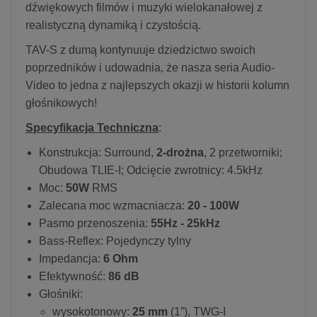
dźwiękowych filmów i muzyki wielokanałowej z
realistyczną dynamiką i czystością.
TAV-S z dumą kontynuuje dziedzictwo swoich
poprzedników i udowadnia, że nasza seria Audio-
Video to jedna z najlepszych okazji w historii kolumn
głośnikowych!
Specyfikacja Techniczna
:
Konstrukcja: Surround,
2-drożna
, 2 przetworniki;
Obudowa TLIE-I; Odcięcie zwrotnicy: 4.5kHz
Moc:
50W
RMS
Zalecana moc wzmacniacza:
20 - 100W
Pasmo przenoszenia:
55Hz - 25kHz
Bass-Reflex: Pojedynczy tylny
Impedancja:
6 Ohm
Efektywność:
86 dB
Głośniki:
wysokotonowy:
25 mm
(1”), TWG-I