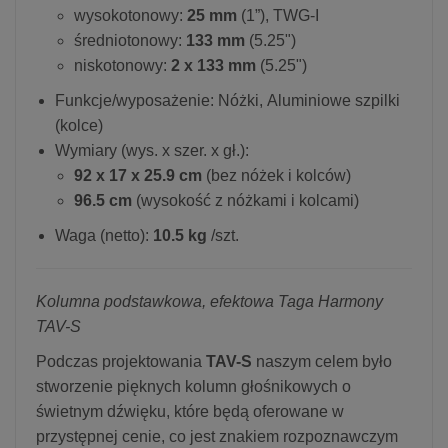
wysokotonowy:
25 mm
(1”), TWG-I
średniotonowy:
133 mm
(5.25")
niskotonowy:
2 x 133 mm
(5.25")
Funkcje/wyposażenie: Nóżki, Aluminiowe szpilki
(kolce)
Wymiary (wys. x szer. x gł.):
92 x 17 x 25.9 cm
(bez nóżek i kolców)
96.5 cm
(wysokość z nóżkami i kolcami)
Waga (netto):
10.5 kg
/szt.
Kolumna podstawkowa, efektowa Taga Harmony
TAV-S
Podczas projektowania
TAV-S
naszym celem było
stworzenie pięknych kolumn głośnikowych o
świetnym dźwięku, które będą oferowane w
przystępnej cenie, co jest znakiem rozpoznawczym