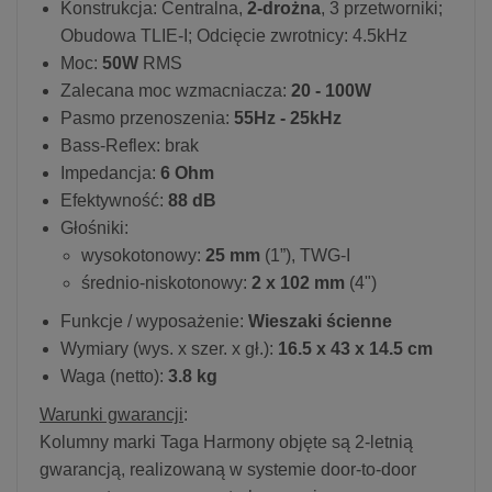
Konstrukcja: Centralna,
2-drożna
, 3 przetworniki;
Obudowa TLIE-I; Odcięcie zwrotnicy: 4.5kHz
Moc:
50W
RMS
Zalecana moc wzmacniacza:
20 - 100W
Pasmo przenoszenia:
55Hz - 25kHz
Bass-Reflex: brak
Impedancja:
6 Ohm
Efektywność:
88 dB
Głośniki:
wysokotonowy:
25 mm
(1”), TWG-I
średnio-niskotonowy:
2 x 102 mm
(4")
Funkcje / wyposażenie:
Wieszaki ścienne
Wymiary (wys. x szer. x gł.):
16.5 x 43 x 14.5 cm
Waga (netto):
3.8 kg
Warunki gwarancji
:
Kolumny marki Taga Harmony objęte są 2-letnią
gwarancją, realizowaną w systemie door-to-door