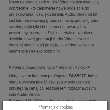
Nowa generacja serii Audio-Video nie jest ewolucją
poprzedniej - to całkowicie nowe podejście do
projektowania i dźwięku tej linii. Audio-Video od lat
jest liderem w swojej grupie cenowej, pod względem
świetnej stylistyki i brzmienia oferowanych w
przystępnych cenach. Styl, materiały oraz jakość
dźwięku nowej generacji Audio-Video jeszcze
bardziej umacnia jej pozycję jako lidera w swoim
segmencie i daleko poza nim.
Kolumna podłogowa Taga Harmony TAV-507F
Linię otwiera kolumna podłogowa
TAV-507F
, która
oferuje wysoką jakość dźwięku w połączeniu z
przystępną ceną, co jest znakiem rozpoznawczym
serii Audio-Video.
Kolumny TAV-507F są dedykowane dla systemów
audio stereo i wielokanałowych.
Informacja o cookies