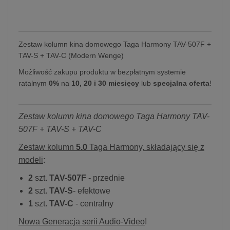
Zestaw kolumn kina domowego Taga Harmony TAV-507F +
TAV-S + TAV-C (Modern Wenge)
Możliwość zakupu produktu w bezpłatnym systemie
ratalnym
0%
na
10, 20 i 30 miesięcy
lub
specjalna oferta
!
Zestaw kolumn kina domowego Taga Harmony TAV-
507F + TAV-S + TAV-C
Zestaw kolumn
5.0
Taga Harmony, składający się z
modeli
:
2
szt.
TAV-507F
- przednie
2
szt.
TAV-S
- efektowe
1
szt.
TAV-C
- centralny
Nowa Generacja serii Audio-Video
!