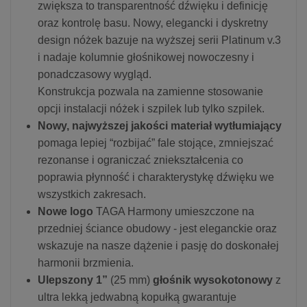
zwiększa to transparentność dźwięku i definicję
oraz kontrolę basu. Nowy, elegancki i dyskretny
design nóżek bazuje na wyższej serii Platinum v.3
i nadaje kolumnie głośnikowej nowoczesny i
ponadczasowy wygląd.
Konstrukcja pozwala na zamienne stosowanie
opcji instalacji nóżek i szpilek lub tylko szpilek.
Nowy, najwyższej jakości materiał wytłumiający
pomaga lepiej “rozbijać” fale stojące, zmniejszać
rezonanse i ograniczać zniekształcenia co
poprawia płynność i charakterystykę dźwięku we
wszystkich zakresach.
Nowe logo
TAGA Harmony umieszczone na
przedniej ściance obudowy - jest eleganckie oraz
wskazuje na nasze dążenie i pasję do doskonałej
harmonii brzmienia.
Ulepszony 1”
(25 mm)
głośnik wysokotonowy
z
ultra lekką jedwabną kopułką gwarantuje