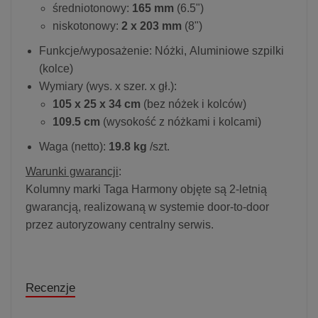
średniotonowy:
165 mm
(6.5")
niskotonowy:
2 x 203 mm
(8")
Funkcje/wyposażenie: Nóżki, Aluminiowe szpilki
(kolce)
Wymiary (wys. x szer. x gł.):
105 x 25 x 34 cm
(bez nóżek i kolców)
109.5 cm
(wysokość z nóżkami i kolcami)
Waga (netto):
19.8 kg
/szt.
Warunki gwarancji
:
Kolumny marki Taga Harmony objęte są 2-letnią
gwarancją, realizowaną w systemie door-to-door
przez autoryzowany centralny serwis.
Recenzje