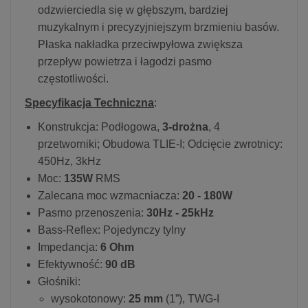
odzwierciedla się w głębszym, bardziej
muzykalnym i precyzyjniejszym brzmieniu basów.
Płaska nakładka przeciwpyłowa zwiększa
przepływ powietrza i łagodzi pasmo
częstotliwości.
Specyfikacja Techniczna
:
Konstrukcja: Podłogowa,
3-drożna
, 4
przetworniki; Obudowa TLIE-I; Odcięcie zwrotnicy:
450Hz, 3kHz
Moc:
135W
RMS
Zalecana moc wzmacniacza:
20 - 180W
Pasmo przenoszenia:
30Hz - 25kHz
Bass-Reflex: Pojedynczy tylny
Impedancja:
6 Ohm
Efektywność:
90 dB
Głośniki:
wysokotonowy:
25 mm
(1”), TWG-I