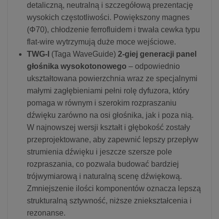
detaliczną, neutralną i szczegółową prezentację
wysokich częstotliwości. Powiększony magnes
(Φ70), chłodzenie ferrofluidem i trwała cewka typu
flat-wire wytrzymują duże moce wejściowe.
TWG-I
(Taga WaveGuide)
2-giej generacji panel
głośnika wysokotonowego
– odpowiednio
ukształtowana powierzchnia wraz ze specjalnymi
małymi zagłębieniami pełni rolę dyfuzora, który
pomaga w równym i szerokim rozpraszaniu
dźwięku zarówno na osi głośnika, jak i poza nią.
W najnowszej wersji kształt i głębokość zostały
przeprojektowane, aby zapewnić lepszy przepływ
strumienia dźwięku i jeszcze szersze pole
rozpraszania, co pozwala budować bardziej
trójwymiarową i naturalną scenę dźwiękową.
Zmniejszenie ilości komponentów oznacza lepszą
strukturalną sztywność, niższe zniekształcenia i
rezonanse.