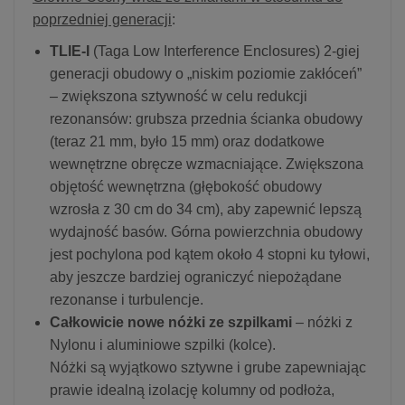
poprzedniej generacji
:
TLIE-I
(Taga Low Interference Enclosures) 2-giej
generacji obudowy o „niskim poziomie zakłóceń”
– zwiększona sztywność w celu redukcji
rezonansów: grubsza przednia ścianka obudowy
(teraz 21 mm, było 15 mm) oraz dodatkowe
wewnętrzne obręcze wzmacniające. Zwiększona
objętość wewnętrzna (głębokość obudowy
wzrosła z 30 cm do 34 cm), aby zapewnić lepszą
wydajność basów. Górna powierzchnia obudowy
jest pochylona pod kątem około 4 stopni ku tyłowi,
aby jeszcze bardziej ograniczyć niepożądane
rezonanse i turbulencje.
Całkowicie nowe nóżki ze szpilkami
– nóżki z
Nylonu i aluminiowe szpilki (kolce).
Nóżki są wyjątkowo sztywne i grube zapewniając
prawie idealną izolację kolumny od podłoża,