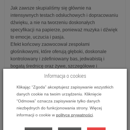
Jak zawsze skupialiśmy się głównie na
intensywnych testach odsłuchowych i dopracowaniu
dźwięku, a nie na tworzeniu doskonałych
specyfikacji na papierze, ponieważ muzyka i dźwięk
to emocje, uczucia i pasja.
Efekt końcowy zaowocował zespołami
głośnikowymi, które oferują głęboki, doskonale
kontrolowany i zdefiniowany bas, jedwabistą i
bogatą średnicę oraz żywe, szczegółowe i
krystalicznie czyste tony wysokie, a także bardzo
Informacja o cookies
otwartą i „napowietrzoną” scenę dźwiękową.
Klikając “Zgoda” akceptujesz zapisywanie wszystkich
TAV-807F wyróżnia się szczegółowym i bogatym
danych cookie na twoim urządzeniu. Kliknięcie
dźwiękiem generowanym przez nasz głośnik
“Odmowa” oznacza zapisywanie tylko danych
wysokotonowy z jedwabną kopułką, otwartym i
niezbędnych do funkcjonowania strony. Więcej
naturalnym brzmieniem średnicy, dzięki nowemu 6.5-
informacji o cookie w
polityce prywatności
.
calowemu przetwornikowi średniotonowemu, w
połączeniu z głębokim i realistycznym basem