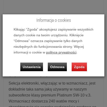
Informacja o cookies
Subwoofer aktywny Taga Harmony TSW-212 SE (Orzech)
Możliwość zakupu produktu w bezpłatnym systemie
Klikając “Zgoda” akceptujesz zapisywanie wszystkich
ratalnym
0%
na
10 i 20 miesięcy
lub
specjalna oferta
!
danych cookie na twoim urządzeniu. Kliknięcie
“Odmowa” oznacza zapisywanie tylko danych
niezbędnych do funkcjonowania strony. Więcej
Subwoofer aktywny Taga Harmony TSW-212 SE
informacji o cookie w
polityce prywatności
.
TSW-212 SE
to aktywny subwoofer z pojedyńczym
12" przetwornikiem niskotonowym oraz
Ustawienia
Odmowa
Zgoda
wbudowanym wysoko-prądowym wzmacniaczem i
tylnym, szczelinowym portem bassreflex.
Sekcja elektroniki, włączając w to wzmacniacz, jest
dokładnie taka sama jaką używamy w naszym
subwooferze klasy premium Platinum SW-10 v.3.
Wzmacniacz dostarcza 240 watów mocy i