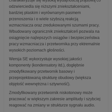
charakteryzuje się wysoką wydajnością prądową co
odzwierciedla się niższymi zniekształceniami,
bardziej płaskim i wyrównanym pasmem
przenoszenia i o wiele szybszą reakcją
wzmacniacza oraz zredukowanymi szumami pracy.
Wbudowany ogranicznik zniekształceń pozwala na
osiągnięcie najlepszych osiągów i bezpieczeństwa
pracy wzmacniacza i przetwornika przy ektremalnie
wysokich poziomach głośności.
Wersja SE wykorzystuje wysokiej jakości
komponenty (kondensatory itd.), dogłębnie
zmodyfikowany przetwornik basowy i
przeprojektowaną strukturę obudowy (większa
objętość wewnętrzna i sztywność).
Zmodyfikowany przetwornik niskotonowy może
pracować w większym zakresie amplitudy i szybciej
reagować na zmiany w strukturze sygnału audio.