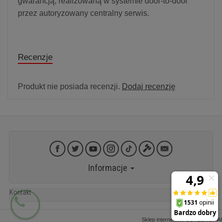
gwarancją, realizowaną w systemie door-to-door
przez autoryzowany centralny serwis.
Recenzje
Produkt nie posiada recenzji.
Dodaj recenzję
Informacje
Kontakt
Sklep internetowy SOTESHOP AI