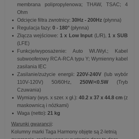
membrana polipropylenowa; THAW, TSAC; 4
Ohm
Odcięcie filtra zwrotnicy:
30Hz - 200Hz
(płynna)
Regulacja fazy:
0 - 180°
(płynna)
Złącza wejściowe:
1 x Low Input
(L/R),
1 x SUB
(LFE)
Funkcje/wyposażenie: Auto Wł./Wył.; Kabel
subwooferowy RCA-RCA typu Y; Wymienny kabel
zasilania IEC
Zasilanie/zużycie energii:
220V-240V
(lub wybór
110V-120V) 50/60Hz,
250W
/
<0.5W
(Tryb
Czuwania)
Wymiary (wys. x szer. x gł.):
40.2 x 37 x 44.8 cm
(z
maskownicą i nóżkami)
Waga (netto):
21 kg
Warunki gwarancji
:
Kolumny marki Taga Harmony objęte są 2-letnią