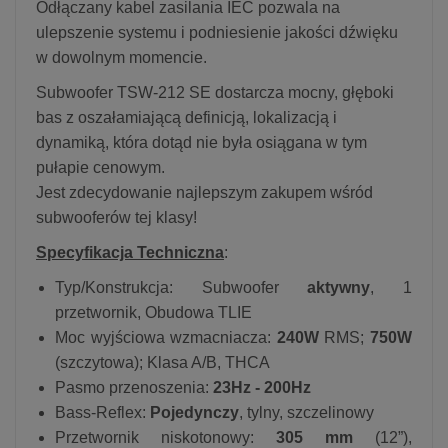
Odłączany kabel zasilania IEC pozwala na
ulepszenie systemu i podniesienie jakości dźwięku
w dowolnym momencie.
Subwoofer TSW-212 SE dostarcza mocny, głęboki
bas z oszałamiającą definicją, lokalizacją i
dynamiką, która dotąd nie była osiągana w tym
pułapie cenowym.
Jest zdecydowanie najlepszym zakupem wśród
subwooferów tej klasy!
Specyfikacja Techniczna
:
Typ/Konstrukcja: Subwoofer
aktywny
, 1
przetwornik, Obudowa TLIE
Moc wyjściowa wzmacniacza:
240W
RMS;
750W
(szczytowa); Klasa A/B, THCA
Pasmo przenoszenia:
23Hz - 200Hz
Bass-Reflex:
Pojedynczy
, tylny, szczelinowy
Przetwornik niskotonowy:
305 mm
(12”),