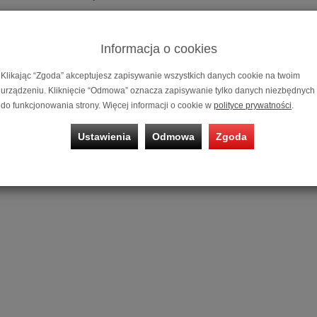
 Acoustics Waltz Grand (Biały połysk) - Raty 50x0% lub specj
Informacja o cookies
Klikając “Zgoda” akceptujesz zapisywanie wszystkich danych cookie na twoim
 Acoustics Waltz Grand (Czarny połysk) - Raty 50x0% lub spe
urządzeniu. Kliknięcie “Odmowa” oznacza zapisywanie tylko danych niezbędnych
do funkcjonowania strony. Więcej informacji o cookie w
polityce prywatności
.
Ustawienia
Odmowa
Zgoda
 Acoustics Waltz Grand (Wiśnia) - Raty 50x0% lub specjalna 