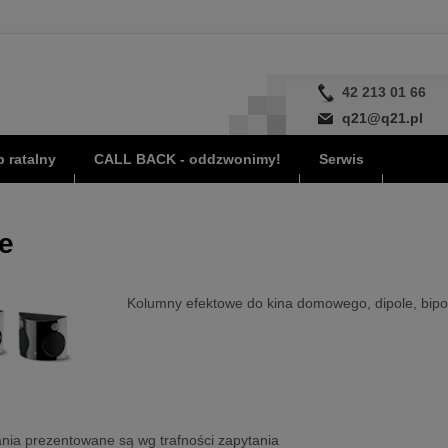
42 213 01 66
q21@q21.pl
 ratalny
CALL BACK - oddzwonimy!
Serwis
e
Kolumny efektowe do kina domowego, dipole, bipo
nia prezentowane są wg trafności zapytania