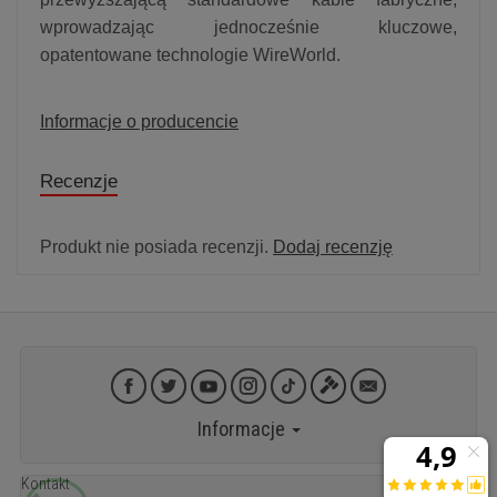
wprowadzając jednocześnie kluczowe,
opatentowane technologie WireWorld.
Informacje o producencie
Recenzje
Produkt nie posiada recenzji.
Dodaj recenzję
Informacje
Kontakt