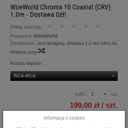
WireWorld Chroma 10 Coaxial (CRV)
1.0m - Dostawa 0zł!
Dodaj recenzję:
WireWorld
Producent:
Dostępność:
Jest dostępny, dostawa 1-2 dni robocze.
Historia ceny
Rodzaj wtyków
RCA-RCA
Ilość:
szt.
199,00 zł
/ szt.
Informacja o cookies
dodaj do koszyka