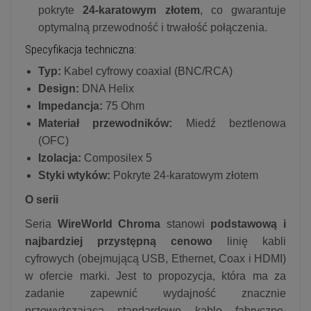
pokryte
24-karatowym złotem
, co gwarantuje
optymalną przewodność i trwałość połączenia.
Specyfikacja techniczna:
Typ:
Kabel cyfrowy coaxial (BNC/RCA)
Design:
DNA Helix
Impedancja:
75 Ohm
Materiał przewodników:
Miedź beztlenowa
(OFC)
Izolacja:
Composilex 5
Styki wtyków:
Pokryte 24-karatowym złotem
O serii
Seria
WireWorld Chroma
stanowi
podstawową i
najbardziej przystępną cenowo
linię kabli
cyfrowych (obejmującą USB, Ethernet, Coax i HDMI)
w ofercie marki. Jest to propozycja, która ma za
zadanie zapewnić wydajność znacznie
przewyższającą standardowe kable fabryczne,