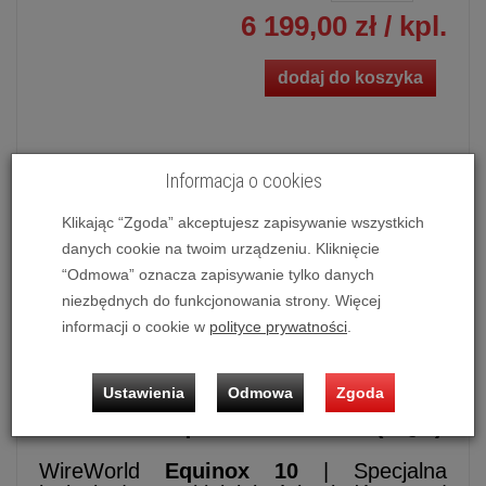
6 199,00 zł
/ kpl.
dodaj do koszyka
Informacja o cookies
Kabel głośnikowy konfekcjonowany Wireworld Equinox 10
Bi-Wire (EQB)
Klikając “Zgoda” akceptujesz zapisywanie wszystkich
Możliwość zakupu produktu w bezpłatnym
systemie
danych cookie na twoim urządzeniu. Kliknięcie
ratalnym 0%
na
10 lub 20 miesięcy.
“Odmowa” oznacza zapisywanie tylko danych
niezbędnych do funkcjonowania strony. Więcej
Sprzedaż dotyczy kompletu czyli 2 szt. przewodów
informacji o cookie w
polityce prywatności
.
Ustawienia
Odmowa
Zgoda
Kabel głośnikowy konfekcjonowany
Wireworld Equnox 10 Bi-Wire (EQB)
WireWorld
Equinox 10
| Specjalna