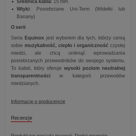
Średnica kabla
: 15 mm
Wtyki
: Posrebrzane Uni-Term (Widełki lub
Banany)
O serii
Seria
Equinox
jest wyborem dla tych, którzy cenią
sobie
muzykalność, ciepło i organiczność
czystej
miedzi, ale chcą uniknąć wprowadzania
posrebrzanych przewodników do swojego systemu.
To kabel, który oferuje
wysoki poziom neutralnej
transparentności
w kategorii przewodów
miedzianych.
Informacje o producencie
Recenzje
Produkt nie posiada recenzji.
Dodaj recenzję