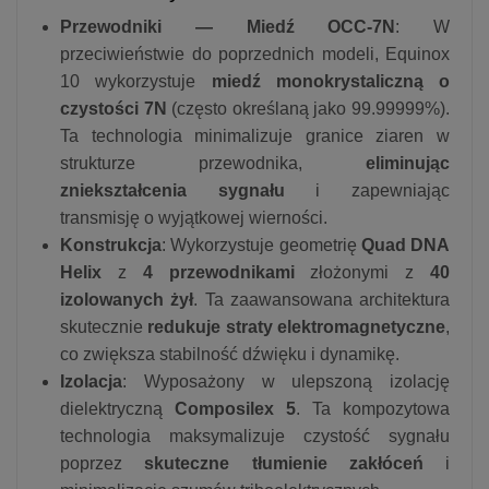
Przewodniki — Miedź OCC-7N
: W
przeciwieństwie do poprzednich modeli, Equinox
10 wykorzystuje
miedź monokrystaliczną o
czystości 7N
(często określaną jako 99.99999%).
Ta technologia minimalizuje granice ziaren w
strukturze przewodnika,
eliminując
zniekształcenia sygnału
i zapewniając
transmisję o wyjątkowej wierności.
Konstrukcja
: Wykorzystuje geometrię
Quad DNA
Helix
z
4 przewodnikami
złożonymi z
40
izolowanych żył
.
Ta zaawansowana architektura
skutecznie
redukuje straty elektromagnetyczne
,
co zwiększa stabilność dźwięku i dynamikę.
Izolacja
: Wyposażony w ulepszoną izolację
dielektryczną
Composilex 5
.
Ta kompozytowa
technologia maksymalizuje czystość sygnału
poprzez
skuteczne tłumienie zakłóceń
i