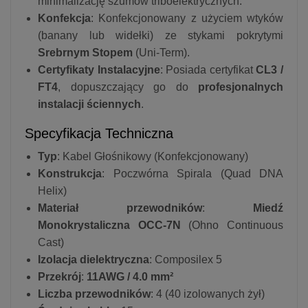
minimalizację szumów triboelektrycznych.
Konfekcja
: Konfekcjonowany z użyciem wtyków
(banany lub widełki) ze stykami pokrytymi
Srebrnym Stopem
(Uni-Term).
Certyfikaty Instalacyjne
: Posiada certyfikat
CL3 /
FT4
, dopuszczający go do
profesjonalnych
instalacji ściennych
.
Specyfikacja Techniczna
Typ
: Kabel Głośnikowy (Konfekcjonowany)
Konstrukcja
: Poczwórna Spirala (Quad DNA
Helix)
Materiał przewodników
:
Miedź
Monokrystaliczna OCC-7N
(Ohno Continuous
Cast)
Izolacja dielektryczna
: Composilex 5
Przekrój
:
11AWG / 4.0 mm²
Liczba przewodników
: 4 (40 izolowanych żył)