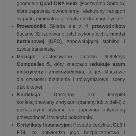
geometrię
Quad DNA Helix
(Poczwórna Spirala),
która zapewnia równomierny i efektywny transport
sygnału, minimalizując straty elektromagnetyczne.
Przewodniki
: Składa się z
4 przewodników
(łącznie 32 izolowane żyły) wykonanych z
miedzi
beztlenowej (OFC)
, zapewniającej stabilną i
czystą transmisję.
Izolacja
: Zastosowano autorski dielektryk
Composilex 5
, który znacząco
redukuje szum
elektryczny i zniekształcenia
, co jest kluczowe
dla czystości brzmienia i trójwymiarowej sceny
dźwiękowej.
Konfekcja
: Dostępny jako komplet
konfekcjonowany z wtykami (banany lub widełki) z
pozłacanymi stykami, co zapewnia optymalną
przewodność i trwałość połączenia.
Certyfikaty Instalacyjne
: Posiada certyfikat
CL3 /
FT4
, co potwierdza jego bezpieczeństwo i