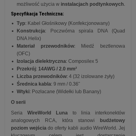
możliwość użycia w
instalacjach podtynkowych
.
Specyfikacja Techniczna:
Typ
: Kabel Głośnikowy (Konfekcjonowany)
Konstrukcja
: Poczwórna spirala DNA (Quad
DNA Helix)
Materiał przewodników
: Miedź beztlenowa
(OFC)
Izolacja dielektryczna
: Composilex 5
Przekrój
:
14AWG / 2.0 mm²
Liczba przewodników
: 4 (32 izolowane żyły)
Średnica kabla
: 9 mm / 0.36"
Wtyki
: Pozłacane (Widełki lub Banany)
O serii
Seria
WireWorld Luna
to linia interkonektów
analogowych RCA, która stanowi
budżetowy
poziom wejścia
do oferty kabli audio WireWorld. Jej
kluczowym celem jest dostarczenie