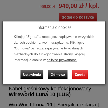
949,00 zł
/ kpl.
969,00 zł
dodaj do koszyka
Informacja o cookies
Klikając “Zgoda” akceptujesz zapisywanie wszystkich
Kabel głośnikowy konfekcjonowany Wireworld Luna 10
danych cookie na twoim urządzeniu. Kliknięcie
(LUS)
“Odmowa” oznacza zapisywanie tylko danych
niezbędnych do funkcjonowania strony. Więcej
Możliwość zakupu produktu w bezpłatnym
systemie
informacji o cookie w
polityce prywatności
.
ratalnym 0%
na
10 lub 20 miesięcy.
Sprzedaż dotyczy kompletu czyli 2 szt. przewodów
Ustawienia
Odmowa
Zgoda
Kabel głośnikowy konfekcjonowany
Wireworld Luna 10 (LUS)
WireWorld
Luna 10
| Specjalna izolacja |