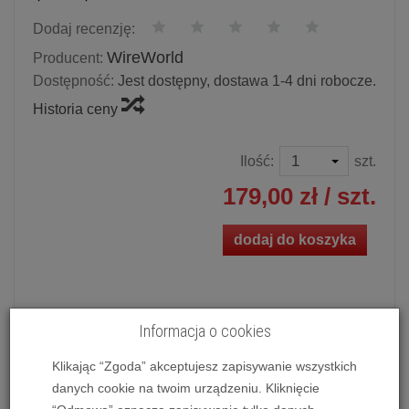
Dodaj recenzję:
WireWorld
Producent:
Dostępność:
Jest dostępny, dostawa 1-4 dni robocze.
Historia ceny
Ilość:
szt.
179,00 zł
/ szt.
dodaj do koszyka
Informacja o cookies
Kabel cyfrowy optyczny WireWorld Nova Toslink Optical
Mini (NMO)
Klikając “Zgoda” akceptujesz zapisywanie wszystkich
danych cookie na twoim urządzeniu. Kliknięcie