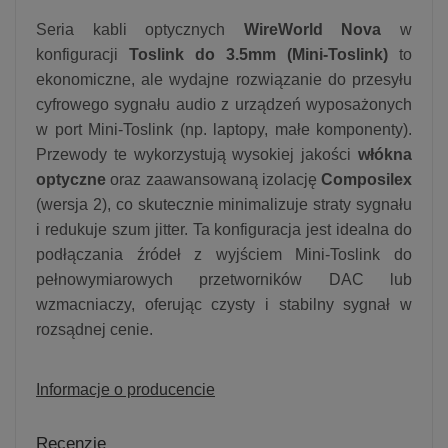
Seria kabli optycznych
WireWorld Nova
w
konfiguracji
Toslink do 3.5mm (Mini-Toslink)
to
ekonomiczne, ale wydajne rozwiązanie do przesyłu
cyfrowego sygnału audio z urządzeń wyposażonych
w port Mini-Toslink (np. laptopy, małe komponenty).
Przewody te wykorzystują wysokiej jakości
włókna
optyczne
oraz zaawansowaną izolację
Composilex
(wersja 2), co skutecznie minimalizuje straty sygnału
i redukuje szum jitter. Ta konfiguracja jest idealna do
podłączania źródeł z wyjściem Mini-Toslink do
pełnowymiarowych przetworników DAC lub
wzmacniaczy, oferując czysty i stabilny sygnał w
rozsądnej cenie.
Informacje o producencie
Recenzje