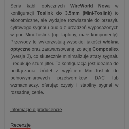
Seria kabli optycznych
WireWorld Nova
w
konfiguracji
Toslink do 3.5mm (Mini-Toslink)
to
ekonomiczne, ale wydajne rozwiązanie do przesyłu
cyfrowego sygnału audio z urządzeń wyposażonych
w port Mini-Toslink (np. laptopy, małe komponenty).
Przewody te wykorzystują wysokiej jakości
włókna
optyczne
oraz zaawansowaną izolację
Composilex
(wersja 2), co skutecznie minimalizuje straty sygnału
i redukuje szum jitter. Ta konfiguracja jest idealna do
podłączania źródeł z wyjściem Mini-Toslink do
pełnowymiarowych przetworników DAC lub
wzmacniaczy, oferując czysty i stabilny sygnał w
rozsądnej cenie.
Informacje o producencie
Recenzje