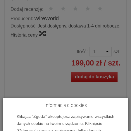
Dodaj recenzję:
WireWorld
Producent:
Dostępność:
Jest dostępny, dostawa 1-4 dni robocze.
Historia ceny
Ilość:
szt.
199,00 zł
/ szt.
dodaj do koszyka
Informacja o cookies
Kabel cyfrowy optyczny WireWorld Nova Toslink Optical
Mini (NMO)
Klikając “Zgoda” akceptujesz zapisywanie wszystkich
danych cookie na twoim urządzeniu. Kliknięcie
“Odmowa” oznacza zapisywanie tylko danych