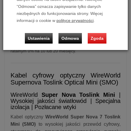
“Odmowa” oznacza zapisywanie tylko danych
niezbędnych do funkcjonowania strony. Więcej
informacji o cookie w
polityce prywatności
.
Kabel cyfrowy optyczny WireWorld Supernova Toslink
Optical Mini (SMO)
Ustawienia
Odmowa
Zgoda
Możliwość zakupu produktu w bezpłatnym systemie
ratalnym 0% na 10 lub 20 miesięcy.
Kabel cyfrowy optyczny WireWorld
Supernova Toslink Optical Mini (SMO)
WireWorld
Super
Nova Toslink Mini
|
Wysokiej jakości światłowód | Specjalna
izolacja | Pozłacane wtyki
Kabel optyczny
WireWorld Super Nova 7 Toslink
Mini (SMO)
to wysokiej jakości przewód cyfrowy,