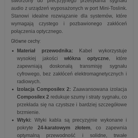
stworzony do precyzyjnego przesyłania sygnału
audio z urządzeń wyposażonych w port Mini-Toslink.
Stanowi idealne rozwiązanie dla systemów, które
wymagają czystego i pozbawionego zakłóceń
połączenia optycznego.
Główne cechy:
Materiał przewodnika:
Kabel wykorzystuje
wysokiej jakości
włókna optyczne
, które
zapewniają doskonałą transmisję sygnału
cyfrowego, bez zakłóceń elektromagnetycznych i
radiowych.
Izolacja Composilex 2:
Zaawansowana izolacja
Composilex 2
redukuje szumy i straty sygnału, co
przekłada się na czystsze i bardziej szczegółowe
brzmienie.
Wtyki:
Wtyki kabla są precyzyjnie wykonane i
pokryte
24-karatowym złotem
, co zapewnia
optymalną przewodność i solidne, trwałe