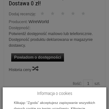
Dostawa 0 zł!
Dodaj recenzję:
WireWorld
Producent:
Dostępność:
Potwierdź dostępność mailowo lub telefonicznie.
Dostępność produktu deklarowana w magazynie
dostawcy.
Powiadom o dostępności
Historia ceny
Ilość:
szt.
1 299,00 zł
/ szt.
Informacja o cookies
1 449,00 zł
Klikając “Zgoda” akceptujesz zapisywanie wszystkich
dodaj do koszyka
danych cookie na twoim urządzeniu. Kliknięcie