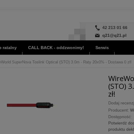
42 213 01 66
q21@q21.pl
 ratalny
CALL BACK - oddzwonimy!
Serwis
eWorld SuperNova Toslink Optical (STO) 3.0m - Raty 20x0% - Dostawa 0 zł!
WireWor
(STO) 3
zł!
Dodaj recenzj
Producent:
W
Dostępność:
Potwierdź dos
produktu dek