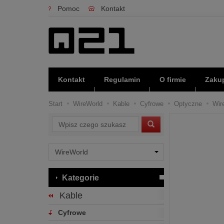
Pomoc
Kontakt
Kontakt
Regulamin
O firmie
Zakup
Start
WireWorld
Kable
Cyfrowe
Optyczne
Wir
Wyszukaj
Kategorie
Kable
Cyfrowe