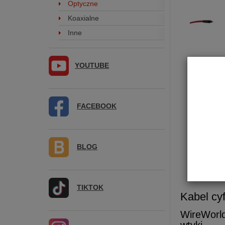
Optyczne
Koaxialne
Inne
YOUTUBE
FACEBOOK
BLOG
TIKTOK
Kabel cy
WireWor
wtyki