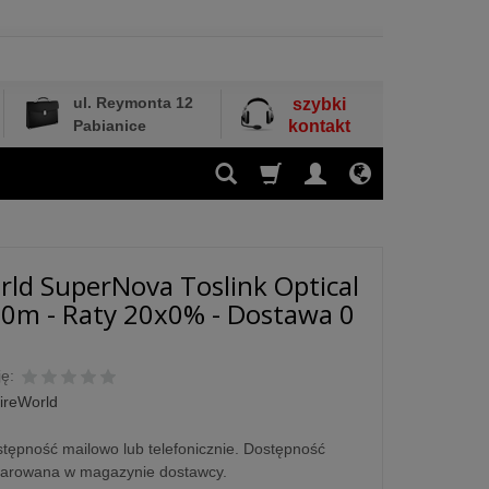
ul. Reymonta 12
szybki
Pabianice
kontakt
ld SuperNova Toslink Optical
.0m - Raty 20x0% - Dostawa 0
ę:
ireWorld
tępność mailowo lub telefonicznie. Dostępność
larowana w magazynie dostawcy.