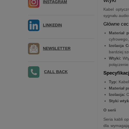
INSTAGRAM
Kabel optyc
sygnału audio
Główne cec
LINKEDIN
Materiał 
cyfrowego,
Izolacja 
NEWSLETTER
bardziej s
Wtyki:
Wty
połączenie
CALL BACK
Specyfikac
Typ:
Kabel
Materiał 
Izolacja:
C
Styki wty
O serii
Seria kabli o
dla wymagają