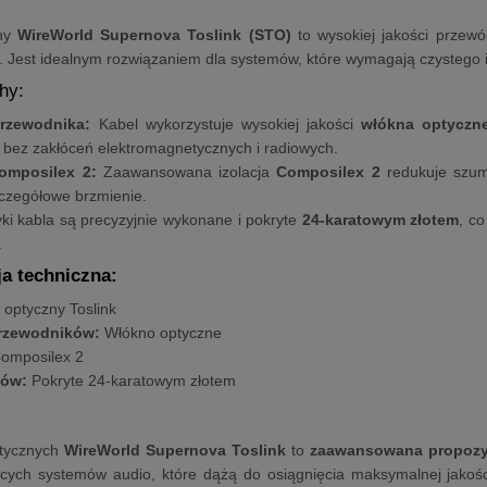
zny
WireWorld Supernova Toslink (STO)
to wysokiej jakości przewó
. Jest idealnym rozwiązaniem dla systemów, które wymagają czystego
hy:
przewodnika:
Kabel wykorzystuje wysokiej jakości
włókna optyczn
 bez zakłóceń elektromagnetycznych i radiowych.
Composilex 2:
Zaawansowana izolacja
Composilex 2
redukuje szumy
zczegółowe brzmienie.
ki kabla są precyzyjnie wykonane i pokryte
24-karatowym złotem
, c
.
ja techniczna:
 optyczny Toslink
przewodników:
Włókno optyczne
omposilex 2
ków:
Pokryte 24-karatowym złotem
ptycznych
WireWorld Supernova Toslink
to
zaawansowana propozy
cych systemów audio, które dążą do osiągnięcia maksymalnej jakośc