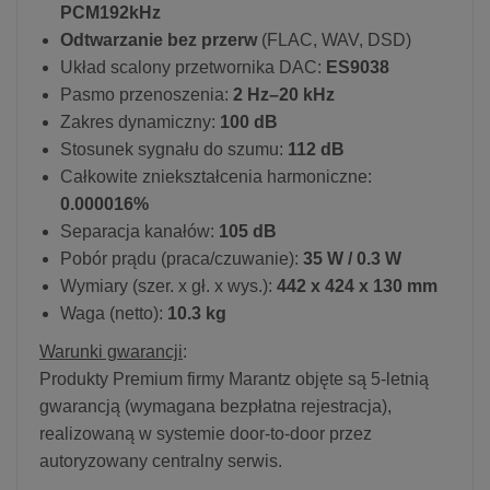
PCM192kHz
Odtwarzanie bez przerw
(FLAC, WAV, DSD)
Układ scalony przetwornika DAC:
ES9038
Pasmo przenoszenia:
2 Hz–20 kHz
Zakres dynamiczny:
100 dB
Stosunek sygnału do szumu:
112 dB
Całkowite zniekształcenia harmoniczne:
0.000016%
Separacja kanałów:
105 dB
Pobór prądu (praca/czuwanie):
35 W / 0.3 W
Wymiary (szer. x gł. x wys.):
442 x 424 x 130 mm
Waga (netto):
10.3 kg
Warunki gwarancji
:
Produkty Premium firmy Marantz objęte są 5-letnią
gwarancją (wymagana bezpłatna rejestracja),
realizowaną w systemie door-to-door przez
autoryzowany centralny serwis.