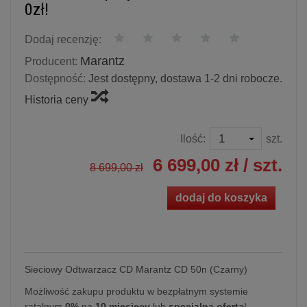
0zł!
Dodaj recenzję:
Marantz
Producent:
Dostępność:
Jest dostępny, dostawa 1-2 dni robocze.
Historia ceny
Ilość:
szt.
6 699,00 zł
/ szt.
8 699,00 zł
dodaj do koszyka
Sieciowy Odtwarzacz CD Marantz CD 50n (Czarny)
Możliwość zakupu produktu w bezpłatnym systemie
ratalnym
0%
na
10 miesięcy
lub
specjalna oferta
!