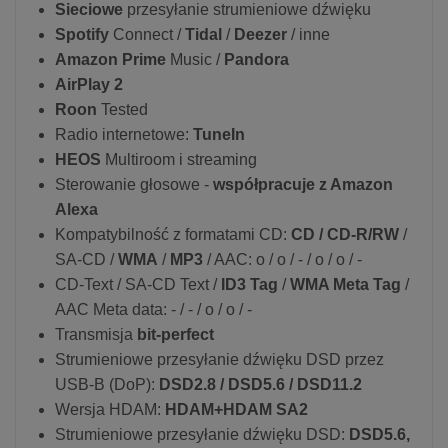
Sieciowe
przesyłanie strumieniowe dźwięku
Spotify
Connect /
Tidal
/
Deezer
/ inne
Amazon Prime
Music /
Pandora
AirPlay 2
Roon
Tested
Radio internetowe:
TuneIn
HEOS
Multiroom i streaming
Sterowanie głosowe -
współpracuje z Amazon
Alexa
Kompatybilność z formatami CD:
CD / CD-R/RW
/
SA-CD /
WMA
/
MP3
/ AAC: o / o / - / o / o / -
CD-Text / SA-CD Text /
ID3 Tag
/
WMA Meta Tag
/
AAC Meta data: - / - / o / o / -
Transmisja
bit-perfect
Strumieniowe przesyłanie dźwięku DSD przez
USB-B (DoP):
DSD2.8 / DSD5.6 / DSD11.2
Wersja HDAM:
HDAM+HDAM SA2
Strumieniowe przesyłanie dźwięku DSD:
DSD5.6,