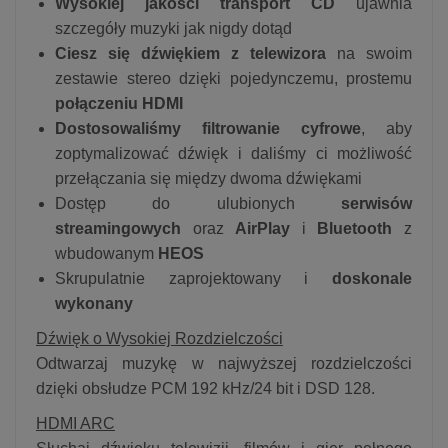
Wysokiej jakości transport CD
ujawnia
szczegóły muzyki jak nigdy dotąd
Ciesz się dźwiękiem z telewizora
na swoim
zestawie stereo dzięki pojedynczemu, prostemu
połączeniu HDMI
Dostosowaliśmy filtrowanie cyfrowe
, aby
zoptymalizować dźwięk i daliśmy ci możliwość
przełączania się między dwoma dźwiękami
Dostęp do ulubionych
serwisów
streamingowych
oraz
AirPlay
i
Bluetooth
z
wbudowanym
HEOS
Skrupulatnie zaprojektowany i
doskonale
wykonany
Dźwięk o Wysokiej Rozdzielczości
Odtwarzaj muzykę w najwyższej rozdzielczości
dzięki obsłudze PCM 192 kHz/24 bit i DSD 128.
HDMI ARC