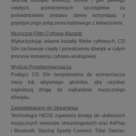
Słuchaj dźwięku telewizji, filmów i gier pełnego
ciepłych, przestrzennych szczegółów za
pośrednictwem zestawu stereo korzystając z
pojedynczego połączenia kablowego z telewizorem.
Muzyczne Filtry Cyfrowe Marantz
Wykorzystując własne kształty filtrów cyfrowych, CD
50n zachowuje ciepły i przestrzenny dźwięk w całym
procesie konwersji cyfrowo-analogowej.
Wyjście Przedwzmacniacza
Podłącz CD 50n bezpośrednio do wzmacniacza
mocy lub aktywnego głośnika, aby uzyskać
najkrótszą drogę do najbardziej muzycznego
dźwięku.
Zaprojektowany do Streamingu
Technologia HEOS zapewnia dostęp do ulubionych
muzycznych serwisów streamingowych oraz AirPlay
i Bluetooth. Słuchaj Spotify Connect, Tidal, Deezer,