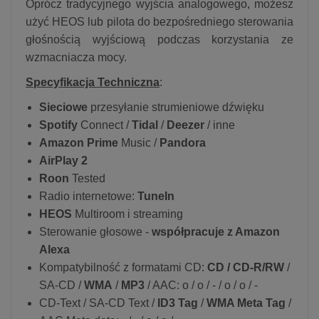
Oprócz tradycyjnego wyjścia analogowego, możesz
użyć HEOS lub pilota do bezpośredniego sterowania
głośnością wyjściową podczas korzystania ze
wzmacniacza mocy.
Specyfikacja Techniczna
:
Sieciowe
przesyłanie strumieniowe dźwięku
Spotify
Connect /
Tidal
/
Deezer
/ inne
Amazon Prime
Music /
Pandora
AirPlay 2
Roon
Tested
Radio internetowe:
TuneIn
HEOS
Multiroom i streaming
Sterowanie głosowe -
współpracuje z Amazon
Alexa
Kompatybilność z formatami CD:
CD / CD-R/RW
/
SA-CD /
WMA
/
MP3
/ AAC: o / o / - / o / o / -
CD-Text / SA-CD Text /
ID3 Tag
/
WMA Meta Tag
/