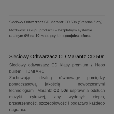
Sieciowy Odtwarzacz CD Marantz CD 50n (Srebrno-Złoty)
Możliwość zakupu produktu w bezpłatnym systemie
ratalnym
0%
na
10 miesięcy
lub
specjalna oferta
!
Sieciowy Odtwarzacz CD Marantz CD 50n
Sieciowy odtwarzacz CD klasy premium z Heos
built-in i HDMI ARC
Zachowując idealną równowagę pomiędzy
ponadczasową jakością i nowoczesnymi
technologiami, Marantz
CD 50n
usprawnia odsłuch
muzyki cyfrowej, aby wydobyć ciepło,
przestrzenność, szczegółowość i bogactwo każdego
nagrania.