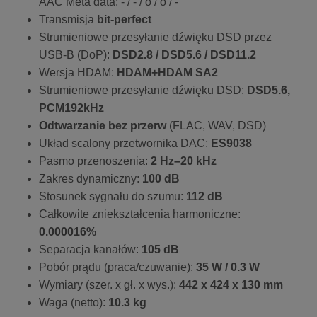
AAC Meta data: - / - / o / o / -
Transmisja
bit-perfect
Strumieniowe przesyłanie dźwięku DSD przez
USB-B (DoP):
DSD2.8 / DSD5.6 / DSD11.2
Wersja HDAM:
HDAM+HDAM SA2
Strumieniowe przesyłanie dźwięku DSD:
DSD5.6,
PCM192kHz
Odtwarzanie bez przerw
(FLAC, WAV, DSD)
Układ scalony przetwornika DAC:
ES9038
Pasmo przenoszenia:
2 Hz–20 kHz
Zakres dynamiczny:
100 dB
Stosunek sygnału do szumu:
112 dB
Całkowite zniekształcenia harmoniczne:
0.000016%
Separacja kanałów:
105 dB
Pobór prądu (praca/czuwanie):
35 W / 0.3 W
Wymiary (szer. x gł. x wys.):
442 x 424 x 130 mm
Waga (netto):
10.3 kg