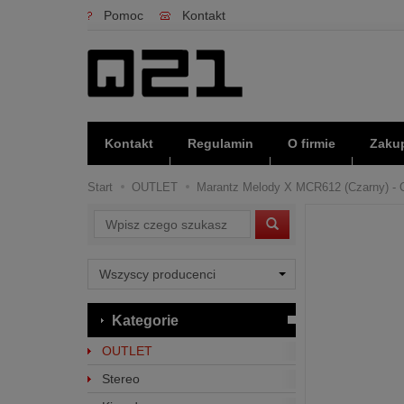
Pomoc
Kontakt
Kontakt
Regulamin
O firmie
Zakup
Start
OUTLET
Marantz Melody X MCR612 (Czarny) - 
Wyszukaj
Kategorie
OUTLET
Stereo