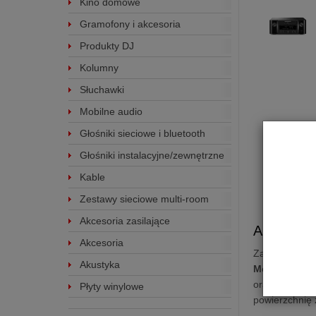
Kino domowe
Gramofony i akcesoria
Produkty DJ
Kolumny
Słuchawki
Mobilne audio
Głośniki sieciowe i bluetooth
Głośniki instalacyjne/zewnętrzne
Kable
Zestawy sieciowe multi-room
Akcesoria zasilające
Amplitune
Akcesoria
Zaprojektowan
Akustyka
Melody X
zap
oraz wykonany
Płyty winylowe
powierzchnię