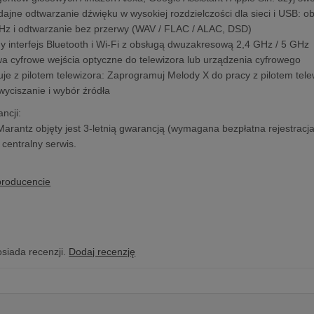
jne odtwarzanie dźwięku w wysokiej rozdzielczości dla sieci i USB: 
MHz i odtwarzanie bez przerwy (WAV / FLAC / ALAC, DSD)
interfejs Bluetooth i Wi-Fi z obsługą dwuzakresową 2,4 GHz / 5 GHz
a cyfrowe wejścia optyczne do telewizora lub urządzenia cyfrowego
je z pilotem telewizora: Zaprogramuj Melody X do pracy z pilotem telew
wyciszanie i wybór źródła
ncji:
Marantz objęty jest 3-letnią gwarancją (wymagana bezpłatna rejestracj
centralny serwis.
producencie
osiada recenzji.
Dodaj recenzję