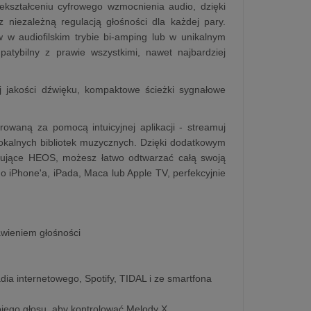
ekształceniu cyfrowego wzmocnienia audio, dzięki
niezależną regulacją głośności dla każdej pary.
 w audiofilskim trybie bi-amping lub w unikalnym
tybilny z prawie wszystkimi, nawet najbardziej
j jakości dźwięku, kompaktowe ścieżki sygnałowe
waną za pomocą intuicyjnej aplikacji - streamuj
 lokalnych bibliotek muzycznych. Dzięki dodatkowym
ujące HEOS, możesz łatwo odtwarzać całą swoją
iPhone'a, iPada, Maca lub Apple TV, perfekcyjnie
awieniem głośności
dia internetowego, Spotify, TIDAL i ze smartfona
ojego głosu, aby kontrolować Melody X