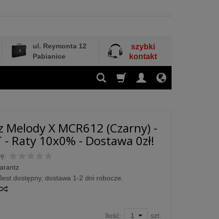
ul. Reymonta 12
szybki
Pabianice
kontakt
 Melody X MCR612 (Czarny) -
- Raty 10x0% - Dostawa 0zł!
ę:
arantz
Jest dostępny, dostawa 1-2 dni robocze.
Ilość:
szt.