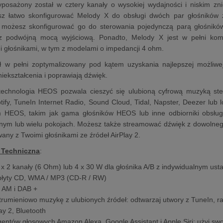
posażony został w cztery kanały o wysokiej wydajności i niskim zni
 łatwo skonfigurować Melody X do obsługi dwóch par głośników z 
e możesz skonfigurować go do sterowania pojedynczą parą głośników
z podwójną mocą wyjściową. Ponadto, Melody X jest w pełni kompa
 głośnikami, w tym z modelami o impedancji 4 ohm.
ł w pełni zoptymalizowany pod kątem uzyskania najlepszej możliwe
niekształcenia i poprawiają dźwięk.
chnologia HEOS pozwala cieszyć się ulubioną cyfrową muzyką stero
ify, TuneIn Internet Radio, Sound Cloud, Tidal, Napster, Deezer lub
HEOS, takim jak gama głośników HEOS lub inne odbiorniki obsług
ym lub wielu pokojach. Możesz także streamować dźwięk z dowolnego 
any z Twoimi głośnikami ze źródeł AirPlay 2.
 Techniczna
:
x 2 kanały (6 Ohm) lub 4 x 30 W dla głośnika A/B z indywidualnym ust
płyty CD, WMA / MP3 (CD-R / RW)
 AM i DAB +
strumieniowo muzykę z ulubionych źródeł: odtwarzaj utwory z TuneIn, ra
ay 2, Bluetooth
entów głosowych Amazon Alexa, Google Assistant i Apple Siri: użyj sw