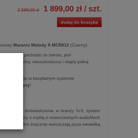
1 899,00 zł
/ szt.
2 599,00 zł
dodaj do koszyka
ieciowy
Marantz Melody X MCR612
(Czarny)
LET
. Produkt pochodzi ze zwrotu, jest
owy, kompletny, nieuszkodzony i objęty pełną
kupu produktu w bezpłatnym systemie
na
10 miesięcy
!
d 65 latach doświadczenia w branży hi-fi, system
zaprojektowany z myślą o nowoczesnych audiofilach
poziomów, które znacznie wykraczają poza niewielką