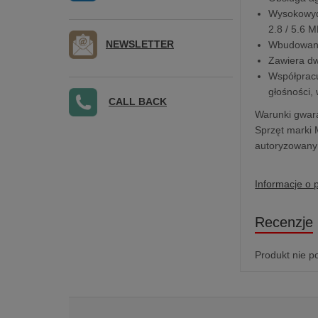
Wysokowyda
2.8 / 5.6 
NEWSLETTER
Wbudowany 
Zawiera dw
Współpracu
głośności, 
CALL BACK
Warunki gwara
Sprzęt marki 
autoryzowany 
Informacje o 
Recenzje
Produkt nie p