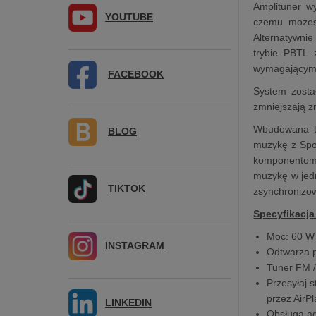
Amplituner wy
YOUTUBE
czemu możesz
Alternatywni
trybie PBTL 
wymagającymi
FACEBOOK
System zosta
zmniejszają z
Wbudowana te
BLOG
muzykę z Spot
komponentom 
muzykę w jedn
TIKTOK
zsynchronizow
Specyfikacja
Moc: 60 W 
INSTAGRAM
Odtwarza 
Tuner FM /
Przesyłaj 
przez AirPl
LINKEDIN
Obsługa ag