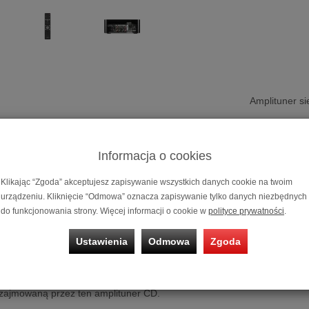
Amplituner s
Oferta OUT
pełnowartości
gwarancją.
Informacja o cookies
Możliwość za
Klikając “Zgoda” akceptujesz zapisywanie wszystkich danych cookie na twoim
ratalnym
0%
urządzeniu. Kliknięcie “Odmowa” oznacza zapisywanie tylko danych niezbędnych
do funkcjonowania strony. Więcej informacji o cookie w
polityce prywatności
.
r sieciowy
Marantz Melody X MCR612
Ustawienia
Odmowa
Zgoda
y i starannie dostrojony przez zespół inżynierów, bazujący na pona
ewnia wyjątkową wydajność dźwięku dla Twojej kolekcji audio. Został 
 z najwyższej jakości materiałów, które podnoszą jakość dźwięku do 
 zajmowaną przez ten amplituner CD.