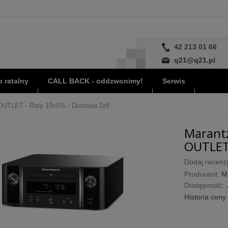
42 213 01 66
q21@q21.pl
 ratalny
CALL BACK - oddzwonimy!
Serwis
OUTLET - Raty 10x0% - Dostawa 0zł!
Marantz
OUTLET 
Dodaj recenzj
Producent:
M
Dostępność:
Historia ceny