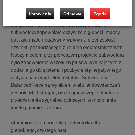
Mimo, że nie jest to prawdą (i nasze subwoofery są
na to dowodem), taka opinia krąży wśród
Ustawienia
Odmowa
Zgoda
entuzjastów audio. Przez wiele lat subwoofery i
elektrostaty nie współgrały ze sobą. Dodanie
subwoofera zapewniało oczywiście głęboki, mocny
bas, ale miało negatywny wpływ na przejrzystość
dźwięku pochodzącego z kolumn elektrostatycznych.
Naszym celem przy pierwszym projekcie subwoofera
było zapewnienie wszelkich plusów wynikających z
dodania go do systemu i pozbycie się negatywnego
wpływu na dźwięk elektrostatów. Subwoofery
BalancedForce są wynikiem wielu lat doświadczeń
zespołu MartinLogan, oraz najnowszej technologii
przetwarzania sygnałów cyfrowych, wzmocnienia i
korekcji pomieszczenia.
Aluminiowe komponenty przetwornika dla
głębokiego, czystego basu