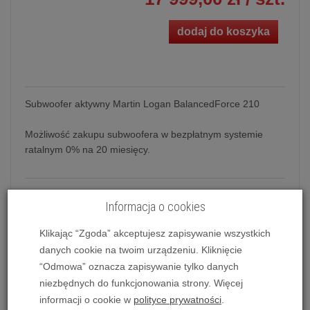
dodaj do koszyka
Subwoofer aktywny Martin Logan BalancedForce 210
Możliwość zakupu subwoofera w bezpłatnym systemie
ratalnym 0% na 20 miesięcy.
Subwoofer aktywny Martin Logan BalancedForce
Informacja o cookies
210
Klikając “Zgoda” akceptujesz zapisywanie wszystkich
Cechy BalancedForce
danych cookie na twoim urządzeniu. Kliknięcie
Są duże szanse, że słyszałeś o trudnościach, a
“Odmowa” oznacza zapisywanie tylko danych
nawet niemożliwości dodania subwoofera do
niezbędnych do funkcjonowania strony. Więcej
systemu złożonego z kolumn elektrostatycznych.
informacji o cookie w
polityce prywatności
.