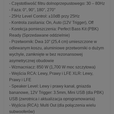
- Częstotliwość filtru dolnoprzepustowego: 30 – 80Hz
- Faza: 0°, 90°, 180°, 270°
- 25Hz Level Control: ±10dB przy 25Hz
- Kontrola zasilania: On, Auto (12V Trigger), Off
- Korekcja pomieszczenia: Perfect Bass Kit (PBK)
Ready (Sprzedawane oddzielnie)
- Przetwornik: Dwa 10” (25,4 cm) umieszczone w
odlewanym koszu, aluminiowe przetworniki o dużym
wychyle, zamknięte w bez rezonansowej
asymetrycznej obudowie
- Wzmacniacz: 850 W (1,700 W moc szczytowa)
- Wejścia RCA: Lewy, Prawy i LFE XLR: Lewy,
Prawy i LFE
- Speaker Level: Lewy i prawy kanał, gniazda
bananowe, 12V Trigger: 3.5mm, Mini USB (dla PBK)
USB (zwrotnica i aktualizacja oprogramowania)
- Wyjścia (RCA): Multi Out (dla połączenia wielu
subwooferów)