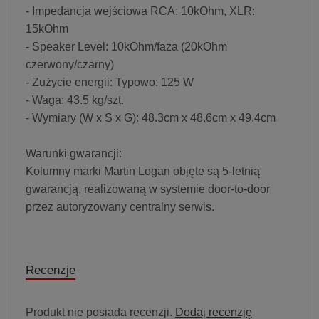
- Impedancja wejściowa RCA: 10kOhm, XLR:
15kOhm
- Speaker Level: 10kOhm/faza (20kOhm
czerwony/czarny)
- Zużycie energii: Typowo: 125 W
- Waga: 43.5 kg/szt.
- Wymiary (W x S x G): 48.3cm x 48.6cm x 49.4cm
Warunki gwarancji:
Kolumny marki Martin Logan objęte są 5-letnią
gwarancją, realizowaną w systemie door-to-door
przez autoryzowany centralny serwis.
Recenzje
Produkt nie posiada recenzji.
Dodaj recenzję