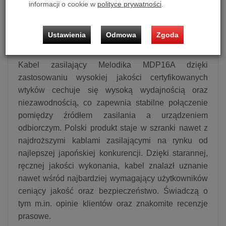
informacji o cookie w
polityce prywatności
.
M8Xi oraz do listw zasilających lub kondycjonerów z
odpowiednim gniazdem. Świetne proporcje jakości
do ceny sprawiają, że MDP16A stanowi najlepszą
Ustawienia
Odmowa
Zgoda
propozycję w swoim segmencie cenowym
Kabel zasilający Melodika MDP16A dzięki
zastosowaniu wysokiej jakości certyfikowanych
wtyków cechuje się wysoką wydajnością oraz
niezawodnością, co zapewnia stabilne połączenie
pomiędzy źródłem zasilania a urządzeniem
odbiorczym. Polski produkt staje w szranki nawet z
najdroższymi kablami zasilającymi na rynku od
najlepszej japońskiej konkurencji. Dzięki starannej,
ręcznej jakości wykonania, kabel znalazł uznanie
nawet wśród najbardziej wymagający użytkowników
ceniący jakość oraz bezpieczeństwo. Świadczą o
tym m.in. opinie klientów oraz znakomite recenzje
prasowe.