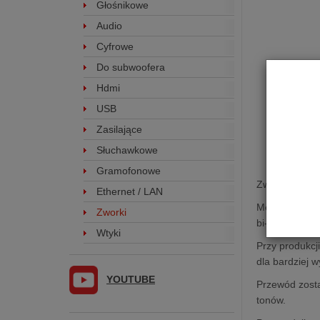
Głośnikowe
Audio
Cyfrowe
Do subwoofera
Hdmi
USB
Zasilające
Słuchawkowe
Gramofonowe
Zworki do ko
Ethernet / LAN
Melodika MDSC
Zworki
bi-wire!
Wtyki
Przy produkc
dla bardziej 
YOUTUBE
Przewód zosta
tonów.