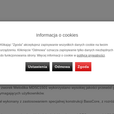
Informacja o cookies
Klikając “Zgoda” akceptujesz zapisywanie wszystkich danych cookie na twoim
urządzeniu. Kliknięcie “Odmowa” oznacza zapisywanie tylko danych niezbędnych
Zworki do ko
do funkcjonowania strony. Więcej informacji o cookie w
polityce prywatności
.
lumn Melodika MDSC1501
Ustawienia
Odmowa
Zgoda
1501 to najwyższej jakości, precyzyjnie wykonane zworki, które idea
ji zworek Melodika MDSC1501 wykorzystano wysokiej jakości przewód 
wymagających użytkowników.
ł wykonany z zastosowaniem specjalnej konstrukcji BassCore, z rozróż