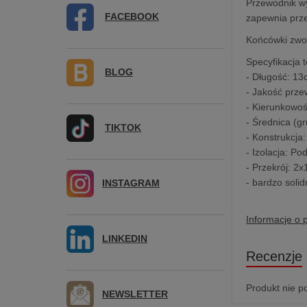
Przewodnik wy
FACEBOOK
zapewnia prze
Końcówki zwor
Specyfikacja 
BLOG
- Długość: 1
- Jakość prz
- Kierunkowoś
- Średnica (g
TIKTOK
- Konstrukcja
- Izolacja: P
- Przekrój: 2
- bardzo soli
INSTAGRAM
Informacje o 
LINKEDIN
Recenzje
Produkt nie p
NEWSLETTER