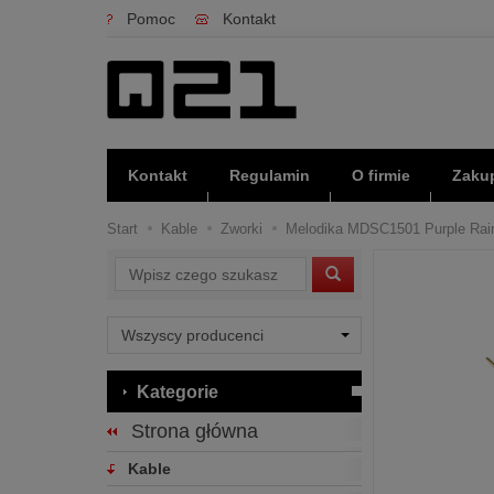
Pomoc
Kontakt
Kontakt
Regulamin
O firmie
Zakup
Start
Kable
Zworki
Melodika MDSC1501 Purple Rain 
Wyszukaj
Kategorie
Strona główna
Kable