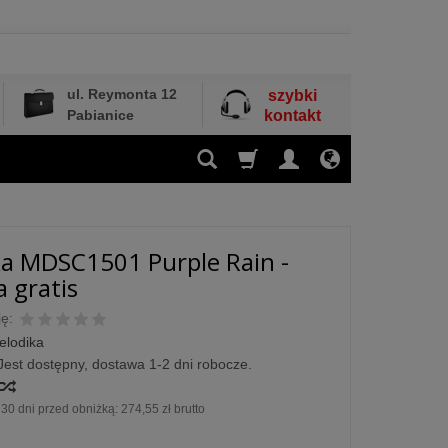
ul. Reymonta 12
szybki
Pabianice
kontakt
a MDSC1501 Purple Rain -
 gratis
ę:
elodika
Jest dostępny, dostawa 1-2 dni robocze.
30 dni przed obniżką:
274,55 zł brutto