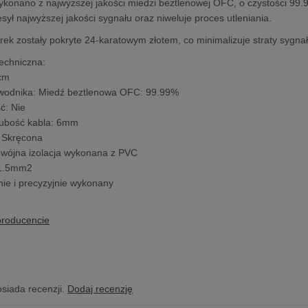
konano z najwyższej jakości miedzi beztlenowej OFC, o czystości 99
sył najwyższej jakości sygnału oraz niweluje proces utleniania.
ek zostały pokryte 24-karatowym złotem, co minimalizuje straty sygnału
techniczna:
3cm
ewodnika: Miedź beztlenowa OFC: 99.99%
ć: Nie
rubość kabla: 6mm
: Skręcona
odwójna izolacja wykonana z PVC
x1.5mm2
dnie i precyzyjnie wykonany
producencie
osiada recenzji.
Dodaj recenzję