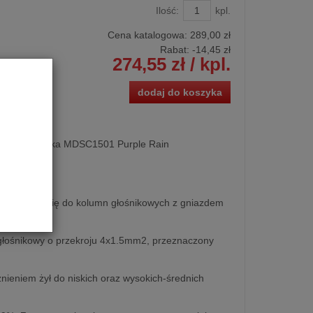
Ilość:
kpl.
Cena katalogowa:
289,00 zł
Rabat: -
14,45 zł
274,55 zł
/ kpl.
dodaj do koszyka
lumn Melodika MDSC1501 Purple Rain
lnie nadają się do kolumn głośnikowych z gniazdem
głośnikowy o przekroju 4x1.5mm2, przeznaczony
nieniem żył do niskich oraz wysokich-średnich