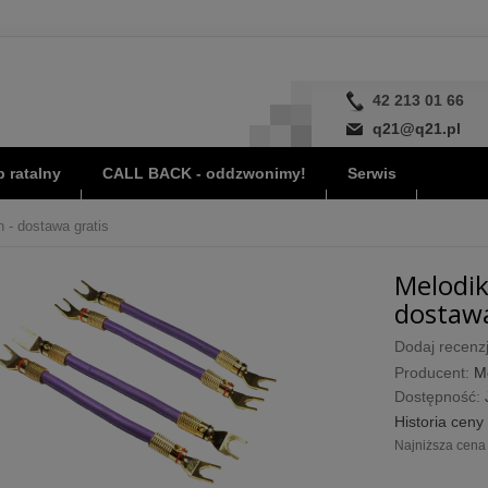
42 213 01 66
q21@q21.pl
 ratalny
CALL BACK - oddzwonimy!
Serwis
- dostawa gratis
Melodik
dostawa
Dodaj recenzj
Producent:
M
Dostępność:
Historia ceny
Najniższa cena 