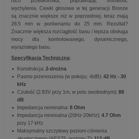
ruch przetwornika, poprawiając liniowość
wychylenia. Cewki głosowe w tej generacji Bronze
są znacznie większe niż w poprzedniej, teraz mają
28.5 mm w porównaniu do 25 mm. Rezultat?
Znacznie większa rozciągłość basu i lepsza obsługa
mocy dla kontrolowanego, dynamicznego,
wyrazistego basu.
Specyfikacja Techniczna
:
Konstrukcja:
2-drożna
Pasmo przenoszenia (w pokoju; -6dB):
42 Hz - 30
kHz
Czułość (2.83V przy 1m, w polu swobodnym):
88
dB
Impedancja nominalna:
8 Ohm
Impedancja minimalna (20Hz-20kHz):
4.7 Ohm
przy 17 kHz
Maksymalny szczytowy poziom ciśnienia
akustycznego (AES75, ważony Z):
112 dB