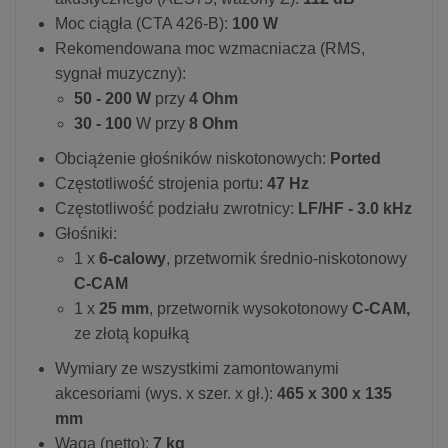
Moc ciągła (CTA 426-B):
100 W​
Rekomendowana moc wzmacniacza (RMS,
sygnał muzyczny):
50 - 200 W
przy
4 Ohm
30 - 100
W przy
8 Ohm
Obciążenie głośników niskotonowych:
Ported
Częstotliwość strojenia portu:
47 Hz
Częstotliwość podziału zwrotnicy:
LF/HF - 3.0 kHz
Głośniki:
1 x
6-calowy
, przetwornik średnio-niskotonowy
C-CAM
1 x
25 mm
, przetwornik wysokotonowy
C-CAM,
ze złotą kopułką
Wymiary ze wszystkimi zamontowanymi
akcesoriami (wys. x szer. x gł.):
465 x 300 x 135
mm
Waga (netto):
7 kg