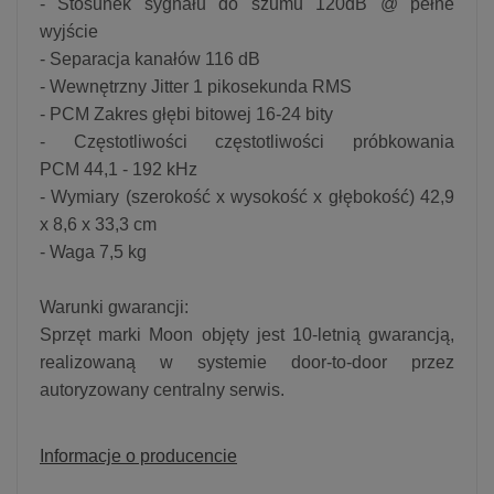
- Stosunek sygnału do szumu 120dB @ pełne
wyjście
- Separacja kanałów 116 dB
- Wewnętrzny Jitter 1 pikosekunda RMS
- PCM Zakres głębi bitowej 16-24 bity
- Częstotliwości częstotliwości próbkowania
PCM 44,1 - 192 kHz
- Wymiary (szerokość x wysokość x głębokość) 42,9
x 8,6 x 33,3 cm
- Waga 7,5 kg
Warunki gwarancji:
Sprzęt marki Moon objęty jest 10-letnią gwarancją,
realizowaną w systemie door-to-door przez
autoryzowany centralny serwis.
Informacje o producencie