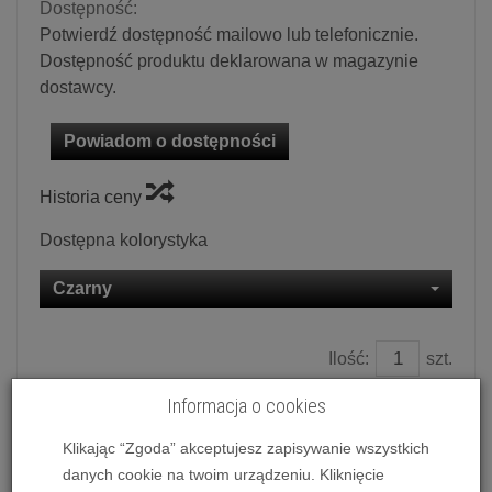
Dostępność:
Potwierdź dostępność mailowo lub telefonicznie.
Dostępność produktu deklarowana w magazynie
dostawcy.
Powiadom o dostępności
Historia ceny
Dostępna kolorystyka
Czarny
Ilość:
szt.
13 490,00 zł
/ szt.
Informacja o cookies
Klikając “Zgoda” akceptujesz zapisywanie wszystkich
dodaj do koszyka
danych cookie na twoim urządzeniu. Kliknięcie