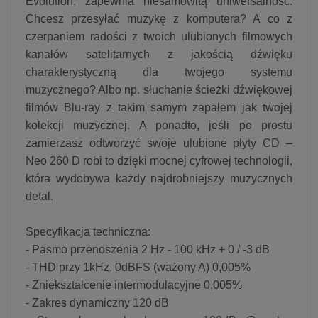
Evolution, zapewnia niesamowitą uniwersalność.
Chcesz przesyłać muzykę z komputera? A co z
czerpaniem radości z twoich ulubionych filmowych
kanałów satelitarnych z jakością dźwięku
charakterystyczną dla twojego systemu
muzycznego? Albo np. słuchanie ścieżki dźwiękowej
filmów Blu-ray z takim samym zapałem jak twojej
kolekcji muzycznej. A ponadto, jeśli po prostu
zamierzasz odtworzyć swoje ulubione płyty CD –
Neo 260 D robi to dzięki mocnej cyfrowej technologii,
która wydobywa każdy najdrobniejszy muzycznych
detal.
Specyfikacja techniczna:
- Pasmo przenoszenia 2 Hz - 100 kHz + 0 / -3 dB
- THD przy 1kHz, 0dBFS (ważony A) 0,005%
- Zniekształcenie intermodulacyjne 0,005%
- Zakres dynamiczny 120 dB