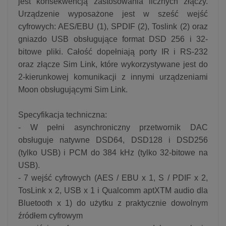
jest konsekwencją zastosowania licznych złączy.
Urządzenie wyposażone jest w sześć wejść
cyfrowych: AES/EBU (1), SPDIF (2), Toslink (2) oraz
gniazdo USB obsługujące format DSD 256 i 32-
bitowe pliki. Całość dopełniają porty IR i RS-232
oraz złącze Sim Link, które wykorzystywane jest do
2-kierunkowej komunikacji z innymi urządzeniami
Moon obsługującymi Sim Link.
Specyfikacja techniczna:
- W pełni asynchroniczny przetwornik DAC
obsługuje natywne DSD64, DSD128 i DSD256
(tylko USB) i PCM do 384 kHz (tylko 32-bitowe na
USB).
- 7 wejść cyfrowych (AES / EBU x 1, S / PDIF x 2,
TosLink x 2, USB x 1 i Qualcomm aptXTM audio dla
Bluetooth x 1) do użytku z praktycznie dowolnym
źródłem cyfrowym