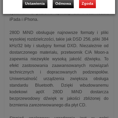
Ustawienia
Odmowa
Zgoda
Ponadto dzięki modułowi użytkownik może sterować
systemem z poziomu aplikacji dla iPoda Touch,
iPada i iPhona.
280D MiND obsługuje najnowsze formaty i pliki
wysokiej rozdzielczości, takie jak DSD 256, pliki 384
kHz/32 bity i studyjny format DXD. Niezależnie od
dostarczonego materiału, przetwornik C/A Moon-a
zapewnia niezwykle wysoką jakość dźwięku. To
efekt zastosowania zaawansowanych rozwiązań
technicznych i dopracowanych podzespołów.
Uniwersalność urządzenia zwiększa obsługa
standardu Bluetooth. Dzięki wbudowanemu
kodekowi aptX 280D MiND dostarcza
bezprzewodowy dźwięk w jakości zbliżonej do
brzmienia zarezerwowanego dla płyt CD.