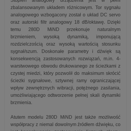
Stopień analogowy urządzenia jest w pełni
zbalansowanym układem różnicowym. Tor sygnału
analogowego wzbogacony został o układ DC servo
oraz autorski filtr analogowy 18 dB/oktawę. Dzięki
temu 280D MiND przekonuje naturalnym
brzmieniem, wysoką dynamiką, imponującą
rozdzielczością oraz wysoką wartością stosunku
sygnał/szum. Doskonałe parametry i dźwięk są
konsekwencją zastosowanych rozwiązań, m.in. 4-
warstwowego obwodu drukowanego ze ścieżkami z
czystej miedzi, który pozwolił do maksimum skrócić
ścieżki sygnałowe, sztywnej ramy ograniczającej
wpływ zewnętrznych wibracji, potężnego zasilania,
umożliwiającego odtworzenie pełnej skali dynamiki
brzmienia.
Atutem modelu 280D MiND jest także możliwość
współpracy z niemal dowolnym źródłem dźwięku, co