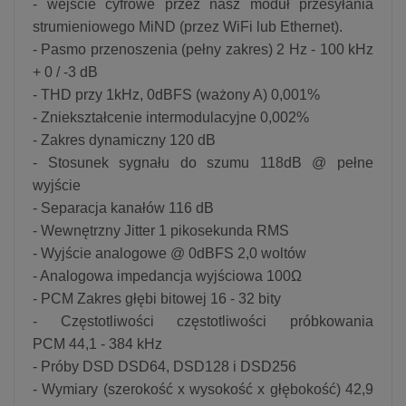
- wejście cyfrowe przez nasz moduł przesyłania
strumieniowego MiND (przez WiFi lub Ethernet).
- Pasmo przenoszenia (pełny zakres) 2 Hz - 100 kHz
+ 0 / -3 dB
- THD przy 1kHz, 0dBFS (ważony A) 0,001%
- Zniekształcenie intermodulacyjne 0,002%
- Zakres dynamiczny 120 dB
- Stosunek sygnału do szumu 118dB @ pełne
wyjście
- Separacja kanałów 116 dB
- Wewnętrzny Jitter 1 pikosekunda RMS
- Wyjście analogowe @ 0dBFS 2,0 woltów
- Analogowa impedancja wyjściowa 100Ω
- PCM Zakres głębi bitowej 16 - 32 bity
- Częstotliwości częstotliwości próbkowania
PCM 44,1 - 384 kHz
- Próby DSD DSD64, DSD128 i DSD256
- Wymiary (szerokość x wysokość x głębokość) 42,9