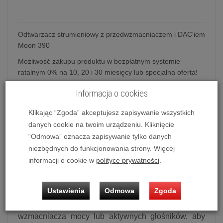
Odtwarzacz strumieniowy z przedwzmacniaczem i DAC'iem
Moon 390
Możliwość zakupu produktu w bezpłatnym systemie
ratalnym 0% na 10, 20 i 30 miesięcy lub specjalna oferta!
Informacja o cookies
Odtwarzacz strumieniowy z przedwzmacniaczem i
Klikając “Zgoda” akceptujesz zapisywanie wszystkich
DAC'iem Moon 390
danych cookie na twoim urządzeniu. Kliknięcie
“Odmowa” oznacza zapisywanie tylko danych
Odtwarzacz sieciowy / przedwzmacniacz sieciowy
niezbędnych do funkcjonowania strony. Więcej
Moon 390 oferuje kompletne, wysokiej klasy
informacji o cookie w
polityce prywatności
.
rozwiązanie odsłuchowe. Wyposażony w DAC,
przedwzmacniacz, wzmacniacz słuchawkowy, phono
Ustawienia
Odmowa
Zgoda
i transmisję sieciową, jest to naprawdę elastyczny
system muzyczny. Wystarczy podłączyć go do
wzmacniacza mocy lub aktywnych głośników, aby