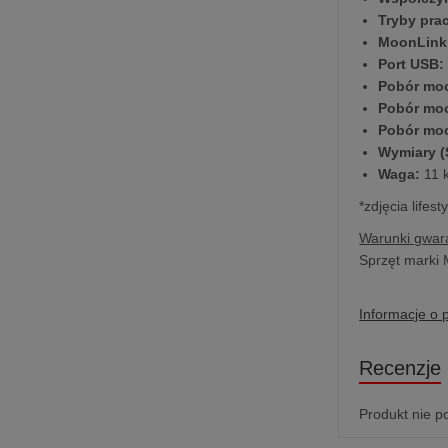
Tryby pra
MoonLink
Port USB:
Pobór moc
Pobór moc
Pobór moc
Wymiary (
Waga:
11 
*zdjęcia life
Warunki gwara
Sprzęt marki 
Informacje o 
Recenzje
Produkt nie p