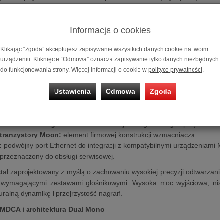
żliwością konfiguracji w trybie stereo, mostkowanym mono lub bi-ampi
hy:
Informacja o cookies
oc wyjściowa:
2 × 150 W przy 8 Ω, 2 × 300 W przy 4 Ω oraz 450 W w
gia MDCA:
autorska architektura Moon Distortion-Cancelling Amplif
Klikając “Zgoda” akceptujesz zapisywanie wszystkich danych cookie na twoim
pracy wzmacniacza.
urządzeniu. Kliknięcie “Odmowa” oznacza zapisywanie tylko danych niezbędnych
ura Dual Mono:
niezależna konstrukcja dla każdego kanału poprawiając
do funkcjonowania strony. Więcej informacji o cookie w
polityce prywatności
.
y zasilania Moon Hybrid Power:
osobny moduł MHP dla każdego ka
ką wydajność prądową.
Ustawienia
Odmowa
Zgoda
 pracy:
Stereo, Bridged Mono oraz Bi-Amping Mono umożliwiają dop
 Feedback Design:
autorska konstrukcja bez globalnego sprzężenia 
 tranzystory Moon:
element firmowej konstrukcji wzmacniacza.
:
podwójny port Ethernet do integracji z kompatybilnymi urządzeniami
przeznaczony do obsługi serwisowej.
ał zaprojektowany z myślą o zachowaniu wysokiej precyzji odtwarzani
 wymagającymi zestawami głośnikowymi. Wysoka moc wyjściowa, niski
ralną dynamikę i przejrzystość nagrań.
MDCA i architektura Dual Mono