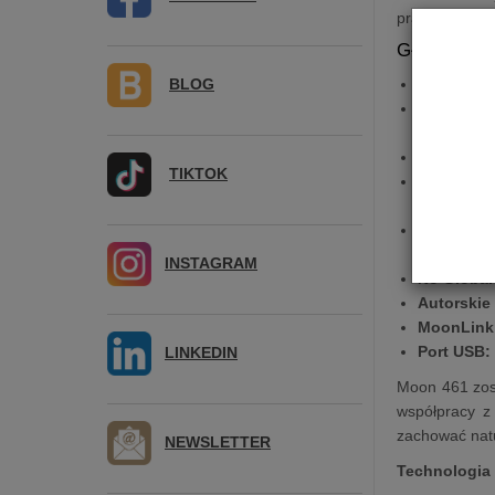
pracą oraz mo
Główne cec
BLOG
Wysoka m
Technolo
liniowość 
Architekt
TIKTOK
Dwa moduł
oraz wyso
Trzy tryby
systemu.
INSTAGRAM
No Global
Autorskie
MoonLink
Port USB:
LINKEDIN
Moon 461 zost
współpracy z
zachować natu
NEWSLETTER
Technologia 