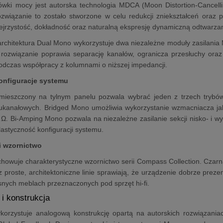
ki mocy jest autorska technologia MDCA (Moon Distortion-Cancelling
ozwiązanie to zostało stworzone w celu redukcji zniekształceń oraz
jrzystość, dokładność oraz naturalną ekspresję dynamiczną odtwarza
rchitektura Dual Mono wykorzystuje dwa niezależne moduły zasilani
 rozwiązanie poprawia separację kanałów, ogranicza przesłuchy oraz
odczas współpracy z kolumnami o niższej impedancji.
onfiguracje systemu
umieszczony na tylnym panelu pozwala wybrać jeden z trzech trybów
kanałowych. Bridged Mono umożliwia wykorzystanie wzmacniacza ja
Ω. Bi-Amping Mono pozwala na niezależne zasilanie sekcji nisko- i 
lastyczność konfiguracji systemu.
i wzornictwo
howuje charakterystyczne wzornictwo serii Compass Collection. Cza
 proste, architektoniczne linie sprawiają, że urządzenie dobrze prez
snych meblach przeznaczonych pod sprzęt hi-fi.
 i konstrukcja
orzystuje analogową konstrukcję opartą na autorskich rozwiązani