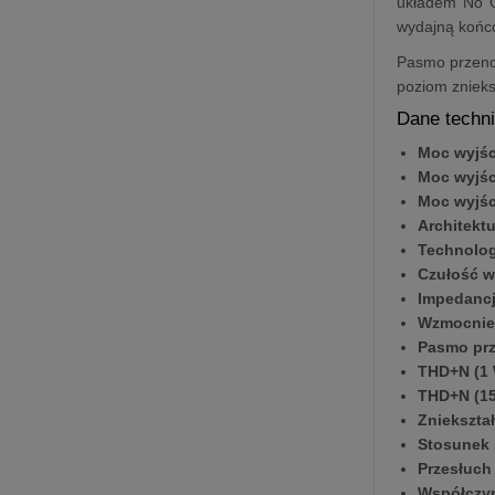
układem No G
wydajną końcó
Pasmo przenos
poziom znieks
Dane techn
Moc wyjśc
Moc wyjśc
Moc wyjśc
Architektu
Technolog
Czułość w
Impedancj
Wzmocnie
Pasmo prz
THD+N (1 
THD+N (15
Zniekszta
Stosunek 
Przesłuch
Współczyn