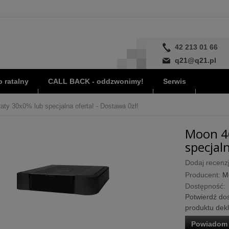
42 213 01 66
q21@q21.pl
 ratalny
CALL BACK - oddzwonimy!
Serwis
aty 30x0% lub specjalna oferta! - Dostawa 0zł!
Moon 46
specjaln
Dodaj recenzj
Producent:
M
Dostępność:
Potwierdź dos
produktu dek
Powiadom 