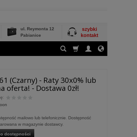
ul. Reymonta 12
szybki
Pabianice
kontakt
1 (Czarny) - Raty 30x0% lub
a oferta! - Dostawa 0zł!
ę:
oon
tępność mailowo lub telefonicznie. Dostępność
larowana w magazynie dostawcy.
o dostępności