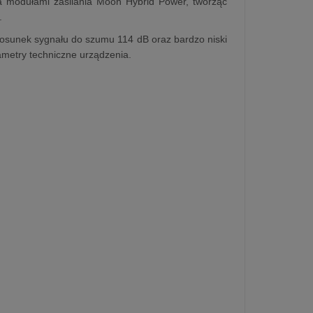
 modułami zasilania Moon Hybrid Power, tworząc
.
osunek sygnału do szumu 114 dB oraz bardzo niski
ametry techniczne urządzenia.