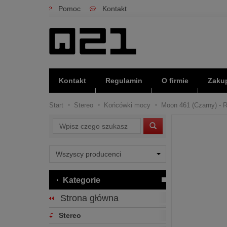
Pomoc
Kontakt
Kontakt
Regulamin
O firmie
Zakup
Start
Stereo
Końcówki mocy
Moon 461 (Czarny) - R
Wyszukaj
Kategorie
Strona główna
Stereo