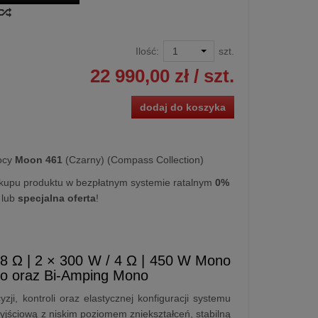
Ilość:
szt.
22 990,00 zł
/ szt.
dodaj do koszyka
ocy
Moon 461
(Czarny) (Compass Collection)
kupu produktu w bezpłatnym systemie ratalnym
0%
lub
specjalna oferta
!
 8 Ω | 2 × 300 W / 4 Ω | 450 W Mono
ono oraz Bi-Amping Mono
, kontroli oraz elastycznej konfiguracji systemu
yjściową z niskim poziomem zniekształceń, stabilną