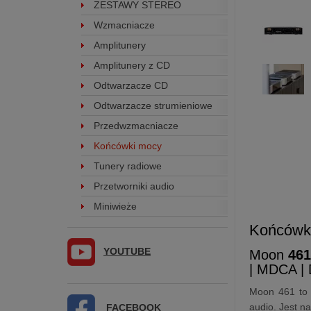
ZESTAWY STEREO
Wzmacniacze
Amplitunery
Amplitunery z CD
Odtwarzacze CD
Odtwarzacze strumieniowe
Przedwzmacniacze
Końcówki mocy
Tunery radiowe
Przetworniki audio
Miniwieże
Końców
YOUTUBE
Moon
46
| MDCA | 
Moon 461 to 
audio. Jest n
FACEBOOK