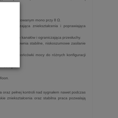
ngu.
 trybie mostkowanym mono przy 8 Ω.
ier ograniczająca zniekształcenia i poprawiająca
a separację kanałów i ograniczająca przesłuchy.
nału zapewnia stabilne, niskoszumowe zasilanie
asowanie końcówki mocy do różnych konfiguracji
zwrotnego.
 Moon.
a oraz pełnej kontroli nad sygnałem nawet podczas
e zniekształcenia oraz stabilna praca pozwalają