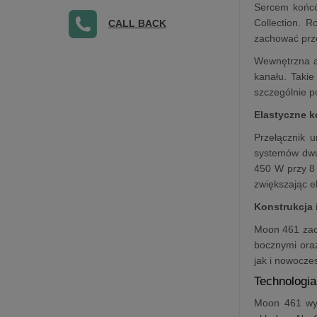
Sercem końców
Collection. R
CALL BACK
zachować prze
Wewnętrzna a
kanału. Takie
szczególnie p
Elastyczne k
Przełącznik 
systemów dwu
450 W przy 8 
zwiększając e
Konstrukcja 
Moon 461 zac
bocznymi oraz
jak i nowocze
Technologia
Moon 461 wyk