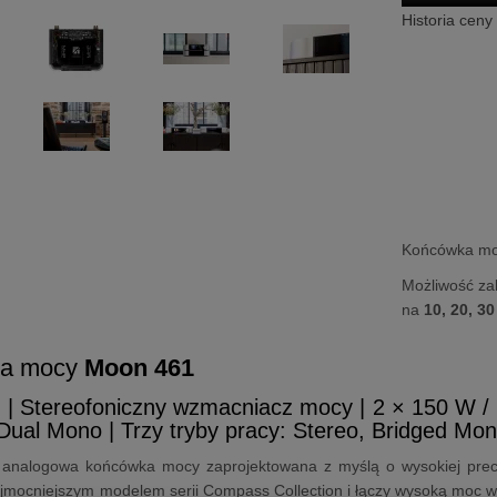
Historia ceny
Końcówka m
Możliwość za
na
10, 20, 30
ka mocy
Moon 461
1
| Stereofoniczny wzmacniacz mocy | 2 × 150 W /
Dual Mono | Trzy tryby pracy: Stereo, Bridged M
analogowa końcówka mocy zaprojektowana z myślą o wysokiej precyzji
ajmocniejszym modelem serii Compass Collection i łączy wysoką moc w