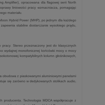
 Amplifier), opracowana dla flagowej serii North
 poprawy liniowości pracy wzmacniacza, pomagając
nego materiału.
a Moon Hybrid Power (MHP), po jednym dla każdego
 zapewnia stabilne dostarczanie wysokiego prądu,
 pracy. Stereo przeznaczony jest do klasycznych
ko wydajnej monofonicznej końcówki mocy o mocy
wysokotonowej kompatybilnych kolumn głośnikowych,
rna obudowa z piaskowanymi aluminiowymi panelami
entuje się zarówno w dedykowanych stolikach audio,
ach producenta. Technologia MDCA współpracuje z