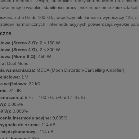
lobal Feedback Design, autorskimi tranzystorami Moon oraz dwoma
wkę mocy o wysokiej stabilności pracy i niskim poziomie zniekształceń
zenia od 5 Hz do 100 kHz, współczynnik tłumienia wynoszący 425, st
ztałceń harmonicznych i intermodulacyjnych potwierdzają wysokie par
iczne
iowa (Stereo 8 Ω):
2 × 150 W
iowa (Stereo 4 Ω):
2 × 300 W
iowa (Mono 8 Ω):
450 W
ra:
Dual Mono
ia wzmacniacza:
MDCA (Moon Distortion-Cancelling Amplifier)
ejściowa:
1 V
a wejściowa:
22 kΩ
nie:
31 dB
enoszenia:
5 Hz – 100 kHz (+0 dB / -3 dB)
W):
0,005%
0 W):
0,003%
łcenia intermodulacyjne:
0,005%
sygnału do szumu:
114 dB
 międzykanałowy:
-114 dB
nik tłumienia:
425