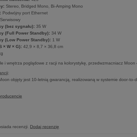
cy:
Stereo, Bridged Mono, Bi-Amping Mono
:
Podwójny port Ethernet
Serwisowy
y (bez sygnału):
35 W
y (Full Power Standby):
34 W
y (Low Power Standby):
1 W
S × W × G):
42,9 × 8,7 × 36,8 cm
kg
style i wnętrza poglądowe z racji na kolorystykę, przedwzmacniacz Moon
ncji
:
Moon objęty jest 10-letnią gwarancją, realizowaną w systemie door-to-
producencie
osiada recenzji.
Dodaj recenzję