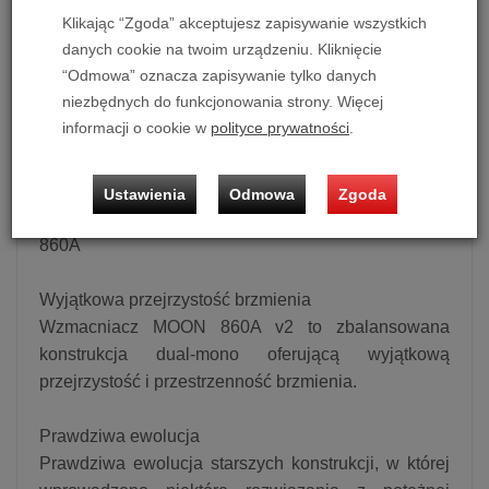
Klikając “Zgoda” akceptujesz zapisywanie wszystkich
danych cookie na twoim urządzeniu. Kliknięcie
Stereofoniczna końcówka mocy Dual Mono Moon 860A
“Odmowa” oznacza zapisywanie tylko danych
niezbędnych do funkcjonowania strony. Więcej
Możliwość zakupu produktu w bezpłatnym systemie
informacji o cookie w
polityce prywatności
.
ratalnym 0% na 10, 20 i 30 miesięcy lub specjalna oferta!
Ustawienia
Odmowa
Zgoda
Stereofoniczna końcówka mocy Dual Mono Moon
860A
Wyjątkowa przejrzystość brzmienia
Wzmacniacz MOON 860A v2 to zbalansowana
konstrukcja dual-mono oferującą wyjątkową
przejrzystość i przestrzenność brzmienia.
Prawdziwa ewolucja
Prawdziwa ewolucja starszych konstrukcji, w której