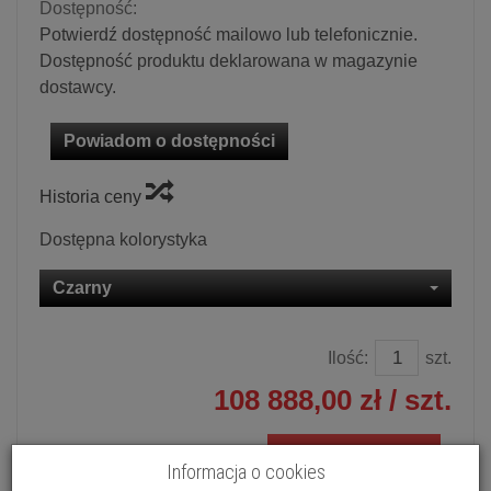
Dostępność:
Potwierdź dostępność mailowo lub telefonicznie.
Dostępność produktu deklarowana w magazynie
dostawcy.
Powiadom o dostępności
Historia ceny
Dostępna kolorystyka
Czarny
Ilość:
szt.
108 888,00 zł
/ szt.
dodaj do koszyka
Informacja o cookies