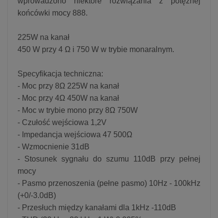
wprowadzono niektóre rozwiązania z potężnej
końcówki mocy 888.
225W na kanał
450 W przy 4 Ω i 750 W w trybie monaralnym.
Specyfikacja techniczna:
- Moc przy 8Ω 225W na kanał
- Moc przy 4Ω 450W na kanał
- Moc w trybie mono przy 8Ω 750W
- Czułość wejściowa 1,2V
- Impedancja wejściowa 47 500Ω
- Wzmocnienie 31dB
- Stosunek sygnału do szumu 110dB przy pełnej
mocy
- Pasmo przenoszenia (pełne pasmo) 10Hz - 100kHz
(+0/-3.0dB)
- Przesłuch między kanałami dla 1kHz -110dB