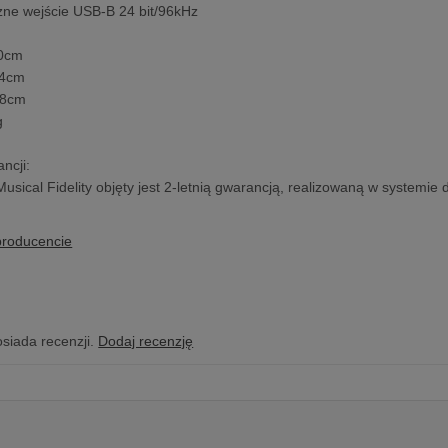
zne wejście USB-B 24 bit/96kHz
10cm
44cm
38cm
g
ncji:
Musical Fidelity objęty jest 2-letnią gwarancją, realizowaną w systemie
producencie
osiada recenzji.
Dodaj recenzję