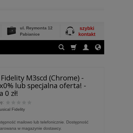
ul. Reymonta 12
szybki
Pabianice
kontakt
 Fidelity M3scd (Chrome) -
x0% lub specjalna oferta! -
 0 zł!
ę:
sical Fidelity
tępność mailowo lub telefonicznie. Dostępność
larowana w magazynie dostawcy.