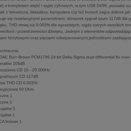
tial) z kompletem wejść i wyjść cyfrowych, w tym USB 24/96, pozwal
ięk z telewizora, dekodera, komputera czy też konsoli zagra dobrze jak
uje się rewelacyjnymi parametrami: stosunek sygnał szum 117dB dla per
ęku, THD mniej niż 0.003% dla wyrazistych, nigdy ostrych wysokich t
ereofonii i przestrzenności dźwięku. Jednym z elementów odpowiadający
iltrami ferrytowymi oraz pięciami odseparowanymi jednostkami zasilający
techniczna:
 DAC Burr-Brown PCM1796 24 bit Delta-Sigma dual differential 8x over
kanałów 105dB
noszenia CD 10 - 20.000Hz
ygnał/szum CD 117dB
cenia THD CD 0.003%
 wyjściowa 50 Ohm
yczne 1
yczne 1
ksjalne 1
ksjalne 1
CA liniowe 1