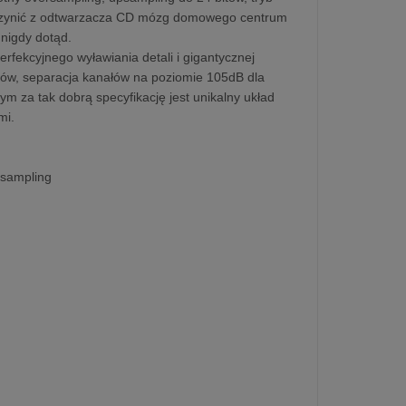
a uczynić z odtwarzacza CD mózg domowego centrum
 nigdy dotąd.
fekcyjnego wyławiania detali i gigantycznej
onów, separacja kanałów na poziomie 105dB dla
m za tak dobrą specyfikację jest unikalny układ
mi.
-sampling