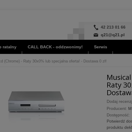
42 213 01 66
q21@q21.pl
 ratalny
CALL BACK - oddzwonimy!
Serwis
cd (Chrome) - Raty 30x0% lub specjalna oferta! - Dostawa 0 zł!
Musical
Raty 30
Dostawa
Dodaj recenzj
Producent:
Mu
Dostępność:
Potwierdź dos
produktu dek