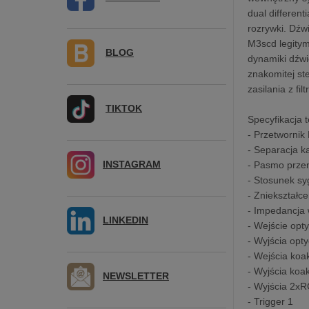
dual differen
rozrywki. Dźw
M3scd legitym
BLOG
dynamiki dźwi
znakomitej st
zasilania z f
TIKTOK
Specyfikacja 
- Przetwornik
- Separacja 
INSTAGRAM
- Pasmo prze
- Stosunek s
- Zniekształ
- Impedancja
LINKEDIN
- Wejście opt
- Wyjścia opt
- Wejścia koa
- Wyjścia koa
NEWSLETTER
- Wyjścia 2xR
- Trigger 1