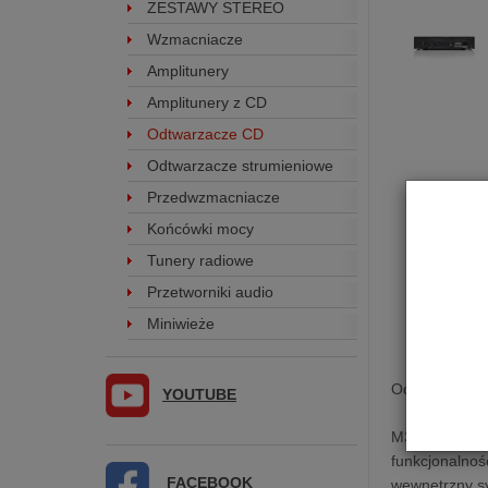
ZESTAWY STEREO
Wzmacniacze
Amplitunery
Amplitunery z CD
Odtwarzacze CD
Odtwarzacze strumieniowe
Przedwzmacniacze
Końcówki mocy
Tunery radiowe
Przetworniki audio
Miniwieże
Odtwarzacz C
YOUTUBE
M3scd to zupe
funkcjonalnoś
FACEBOOK
wewnętrzny sy