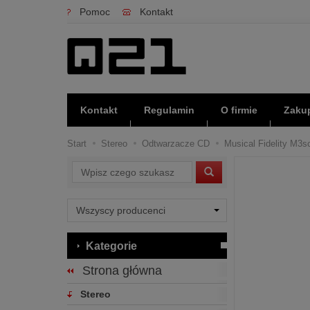
Pomoc
Kontakt
Kontakt
Regulamin
O firmie
Zakup
Start
Stereo
Odtwarzacze CD
Musical Fidelity M3s
Wyszukaj
Kategorie
Strona główna
Stereo