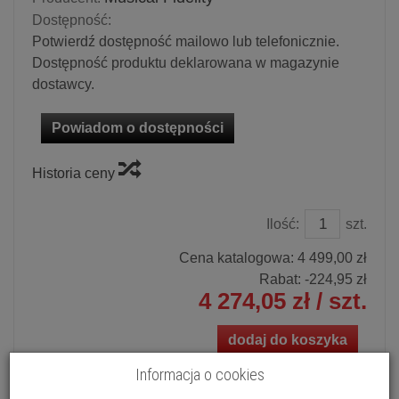
Dostępność:
Potwierdź dostępność mailowo lub telefonicznie.
Dostępność produktu deklarowana w magazynie
dostawcy.
Powiadom o dostępności
Historia ceny
Ilość:
szt.
Cena katalogowa:
4 499,00 zł
Rabat: -
224,95 zł
4 274,05 zł
/ szt.
dodaj do koszyka
Informacja o cookies