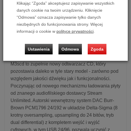
Klikając “Zgoda” akceptujesz zapisywanie wszystkich
danych cookie na twoim urządzeniu. Kliknięcie
Odtwarzacz CD Musical Fidelity M3scd (srebrny)
“Odmowa” oznacza zapisywanie tylko danych
Możliwość zakupu produktu w bezpłatnym systemie
niezbędnych do funkcjonowania strony. Więcej
ratalnym 0% na 10 lub 20 miesięcy lub specjalna oferta!
informacji o cookie w
polityce prywatności
.
Odtwarzacz CD Musical Fidelity M3scd
Ustawienia
Odmowa
Zgoda
M3scd to zupełnie nowy odtwarzacz CD, który
pozostawia daleko w tyle stary model - zarówno pod
względem jakości dźwięku jak i funkcjonalności.
Poczynając od nowego mechanizmu ładowania płyty
od znanego audiofilskiego dostawcy Stream
Unlimited. Autorski wewnętrzny system DAC Burr-
Brown PCM1796 24/192 w układzie Delta-Sigma (8
krotny oversampling, upsampling do 24 bitów, tryb
dual differential) z kompletem wejść i wyjść
cyfrowych, w tym USB 24/96, pozwala uczynić z