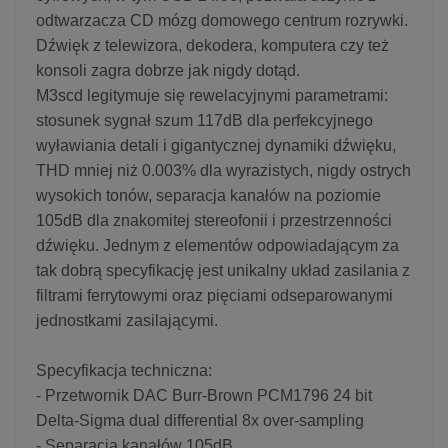
odtwarzacza CD mózg domowego centrum rozrywki.
Dźwięk z telewizora, dekodera, komputera czy też
konsoli zagra dobrze jak nigdy dotąd.
M3scd legitymuje się rewelacyjnymi parametrami:
stosunek sygnał szum 117dB dla perfekcyjnego
wyławiania detali i gigantycznej dynamiki dźwięku,
THD mniej niż 0.003% dla wyrazistych, nigdy ostrych
wysokich tonów, separacja kanałów na poziomie
105dB dla znakomitej stereofonii i przestrzenności
dźwięku. Jednym z elementów odpowiadającym za
tak dobrą specyfikację jest unikalny układ zasilania z
filtrami ferrytowymi oraz pięciami odseparowanymi
jednostkami zasilającymi.
Specyfikacja techniczna:
- Przetwornik DAC Burr-Brown PCM1796 24 bit
Delta-Sigma dual differential 8x over-sampling
- Separacja kanałów 105dB